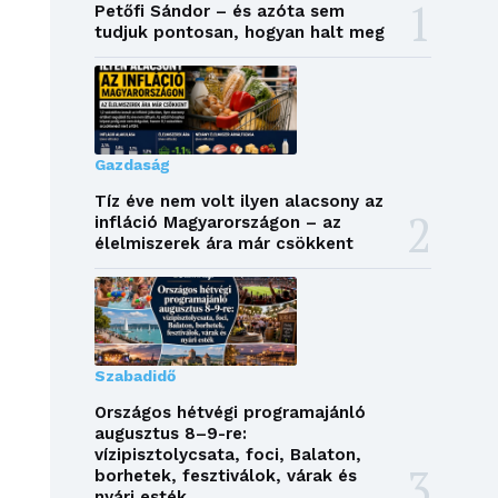
Petőfi Sándor – és azóta sem
tudjuk pontosan, hogyan halt meg
Gazdaság
Tíz éve nem volt ilyen alacsony az
infláció Magyarországon – az
élelmiszerek ára már csökkent
Szabadidő
Országos hétvégi programajánló
augusztus 8–9-re:
vízipisztolycsata, foci, Balaton,
borhetek, fesztiválok, várak és
nyári esték