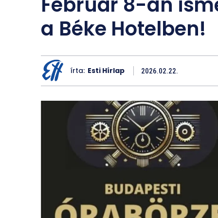
Február 8-án is
a Béke Hotelben!
írta:
Esti Hírlap
2026.02.22.