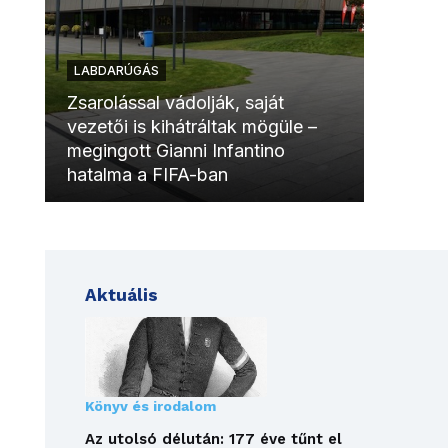
LABDARÚGÁS
LABDAR
Zsarolással vádolják, saját
vezetői is kihátráltak mögüle –
Molinóv
megingott Gianni Infantino
szurkol
hatalma a FIFA-ban
meccsk
Aktuális
Könyv és irodalom
Az utolsó délután: 177 éve tűnt el