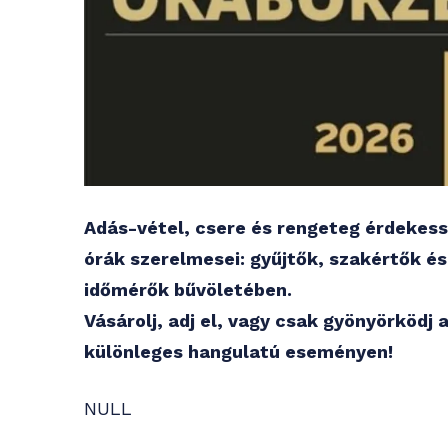
Adás-vétel, csere és rengeteg érdekess
órák szerelmesei: gyűjtők, szakértők é
időmérők bűvöletében.
Vásárolj, adj el, vagy csak gyönyörködj
különleges hangulatú eseményen!
NULL