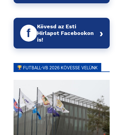
Kövesd az Esti
f
›
Hírlapot Facebookon
is!
FUTBALL-VB 2026 KÖVESSE VELÜNK