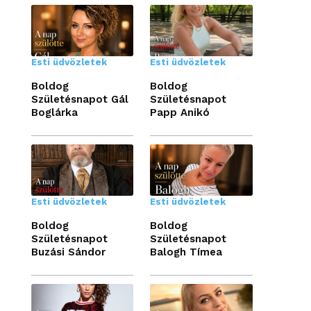
Esti üdvözletek
Esti üdvözletek
Boldog
Boldog
Születésnapot Gál
Születésnapot
Boglárka
Papp Anikó
Esti üdvözletek
Esti üdvözletek
Boldog
Boldog
Születésnapot
Születésnapot
Buzási Sándor
Balogh Tímea