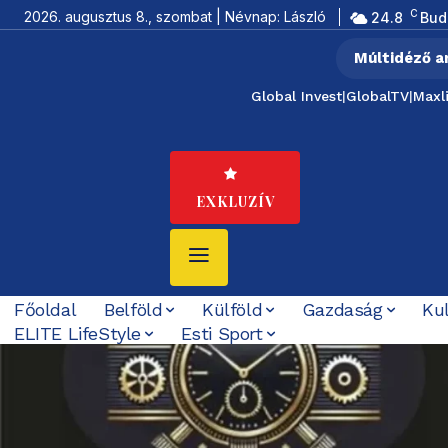
C
2026. augusztus 8., szombat | Névnap: László
24.8
Bud
Múltidéző a
Global Invest
|
GlobalTV
|
Maxl
EXKLUZÍV
Főoldal
Belföld
Külföld
Gazdaság
Ku
ELITE LifeStyle
Esti Sport