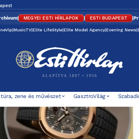
apest
rchívum
|
MEGYEI ESTI HÍRLAPOK
|
ESTI BUDAPEST
|
Pr
ineVip
|
MusicTV
|
Elite LifeStyle
|
Elite Model Agency
|
Evening News
|
ALAPÍTVA 1897 • 1956
ltúra, zene és művészet
GasztroVilág
Szabadi