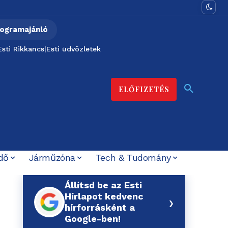
ogramajánló
Esti Rikkancs
|
Esti üdvözletek
ELŐFIZETÉS
dő
Járműzóna
Tech & Tudomány
Állítsd be az Esti
Hírlapot kedvenc
›
hírforrásként a
Google-ben!