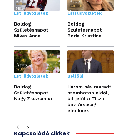
Esti üdvözletek
Esti üdvözletek
Boldog
Boldog
Születésnapot
Születésnapot
Mikes Anna
Boda Krisztina
Esti üdvözletek
Belföld
Boldog
Három név maradt:
Születésnapot
szombaton eldől,
Nagy Zsuzsanna
kit jelöl a Tisza
köztársasági
elnöknek
Kapcsolódó cikkek