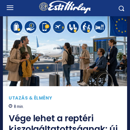
UTAZÁS & ÉLMÉNY
8
min.
Vége lehet a reptéri
kiszolgáltatottságnak: új