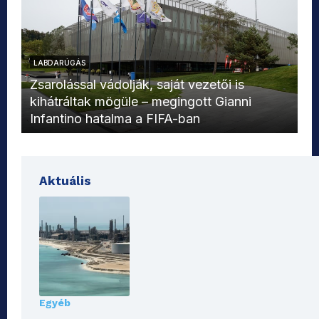
LABDARÚGÁS
L
Zsarolással vádolják, saját vezetői is
kihátráltak mögüle – megingott Gianni
Mo
Infantino hatalma a FIFA-ban
el
Aktuális
Egyéb