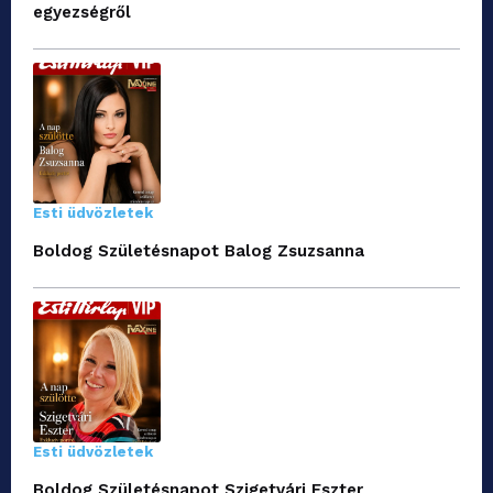
egyezségről
Esti üdvözletek
Boldog Születésnapot Balog Zsuzsanna
Esti üdvözletek
Boldog Születésnapot Szigetvári Eszter