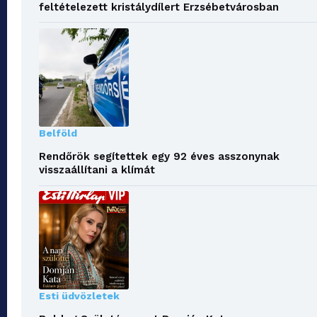
feltételezett kristálydílert Erzsébetvárosban
Belföld
Rendőrök segítettek egy 92 éves asszonynak
visszaállítani a klímát
Esti üdvözletek