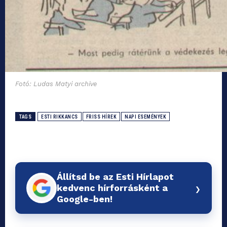
Fotó: Ludas Matyi archive
TAGS
ESTI RIKKANCS
FRISS HÍREK
NAPI ESEMÉNYEK
Állítsd be az Esti Hírlapot
›
kedvenc hírforrásként a
Google-ben!