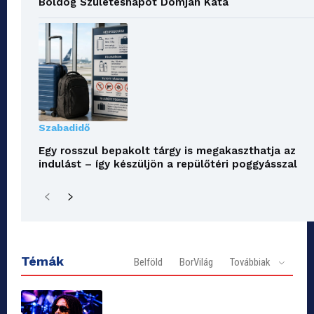
Boldog Születésnapot Domján Kata
Szabadidő
Egy rosszul bepakolt tárgy is megakaszthatja az
indulást – így készüljön a repülőtéri poggyásszal
Témák
Belföld
BorVilág
Továbbiak