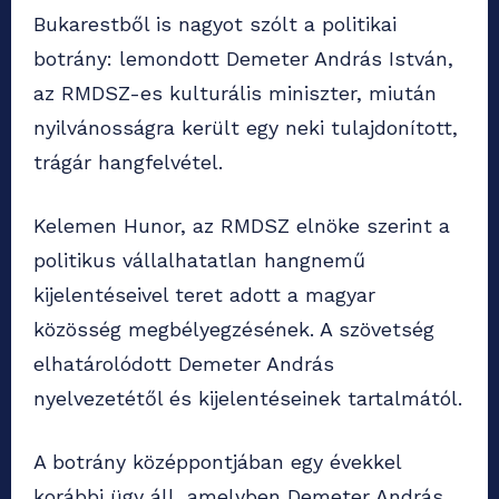
Bukarestből is nagyot szólt a politikai
botrány: lemondott Demeter András István,
az RMDSZ-es kulturális miniszter, miután
nyilvánosságra került egy neki tulajdonított,
trágár hangfelvétel.
Kelemen Hunor, az RMDSZ elnöke szerint a
politikus vállalhatatlan hangnemű
kijelentéseivel teret adott a magyar
közösség megbélyegzésének. A szövetség
elhatárolódott Demeter András
nyelvezetétől és kijelentéseinek tartalmától.
A botrány középpontjában egy évekkel
korábbi ügy áll, amelyben Demeter András