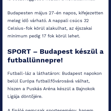
Budapesten május 27-én napos, kifejezetten
meleg idő várható. A nappali csúcs 32
Celsius-fok körül alakulhat, az éjszakai
minimum pedig 17 fok körül lehet.
SPORT – Budapest készül a
futballünnepre!
Futball-láz a láthatáron: Budapest napokon
belül Európa futballfővárosává válhat,
hiszen a Puskás Aréna készül a Bajnokok
Ligája döntőjére.
A finálé nemcsak sportesemény, hanem