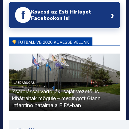
Kövesd az Esti Hírlapot
f
›
Facebookon is!
FUTBALL-VB 2026 KÖVESSE VELÜNK
LABDARÚGÁS
L
Zsarolással vádolják, saját vezetői is
kihátráltak mögüle – megingott Gianni
Mo
Infantino hatalma a FIFA-ban
el