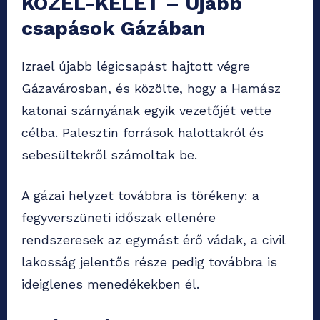
KÖZEL-KELET – Újabb
csapások Gázában
Izrael újabb légicsapást hajtott végre
Gázavárosban, és közölte, hogy a Hamász
katonai szárnyának egyik vezetőjét vette
célba. Palesztin források halottakról és
sebesültekről számoltak be.
A gázai helyzet továbbra is törékeny: a
fegyverszüneti időszak ellenére
rendszeresek az egymást érő vádak, a civil
lakosság jelentős része pedig továbbra is
ideiglenes menedékekben él.