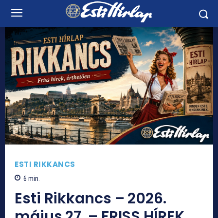
ESTI RIKKANCS
6
min.
Esti Rikkancs – 2026.
május 27. – FRISS HÍREK,