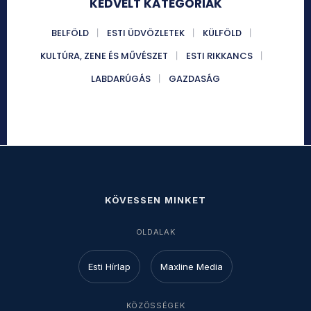
KEDVELT KATEGÓRIÁK
BELFÖLD
ESTI ÜDVÖZLETEK
KÜLFÖLD
KULTÚRA, ZENE ÉS MŰVÉSZET
ESTI RIKKANCS
LABDARÚGÁS
GAZDASÁG
KÖVESSEN MINKET
OLDALAK
Esti Hírlap
Maxline Media
KÖZÖSSÉGEK