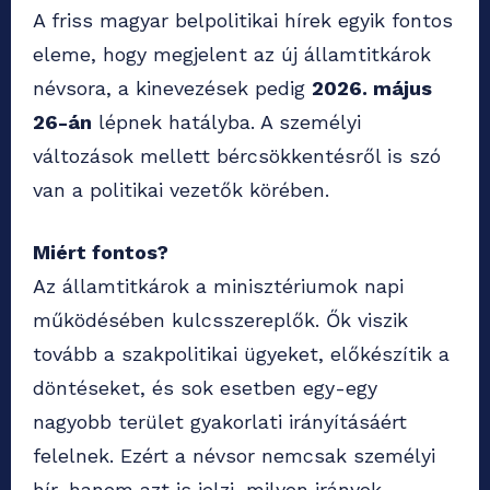
A friss magyar belpolitikai hírek egyik fontos
eleme, hogy megjelent az új államtitkárok
névsora, a kinevezések pedig
2026. május
26-án
lépnek hatályba. A személyi
változások mellett bércsökkentésről is szó
van a politikai vezetők körében.
Miért fontos?
Az államtitkárok a minisztériumok napi
működésében kulcsszereplők. Ők viszik
tovább a szakpolitikai ügyeket, előkészítik a
döntéseket, és sok esetben egy-egy
nagyobb terület gyakorlati irányításáért
felelnek. Ezért a névsor nemcsak személyi
hír, hanem azt is jelzi, milyen irányok