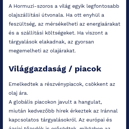
A Hormuzi-szoros a világ egyik legfontosabb
olajszállítási útvonala. Ha ott enyhül a
feszültség, az mérsékelheti az energiaárakat
és a szállítási költségeket. Ha viszont a
tárgyalások elakadnak, az gyorsan
megemelheti az olajárakat.
Világgazdaság / piacok
Emelkedtek a részvénypiacok, csökkent az
olaj ára.
A globális piacokon javult a hangulat,
miután kedvezőbb hírek érkeztek az Iránnal
kapcsolatos tárgyalásokról. Az európai és
ázsiai tőzsdék is erősödtek, miközben az