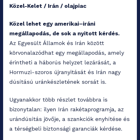
Közel-Kelet / Irán / olajpiac
Közel lehet egy amerikai–iráni
megállapodás, de sok a nyitott kérdés.
Az Egyesült Államok és Irán között
körvonalazódhat egy megállapodás, amely
érintheti a háborús helyzet lezárását, a
Hormuzi-szoros újranyitását és Irán nagy
dúsítású uránkészletének sorsát is.
Ugyanakkor több részlet továbbra is
bizonytalan: ilyen Irán rakétaprogramja, az
urándúsítás jövője, a szankciók enyhítése és
a térségbeli biztonsági garanciák kérdése.