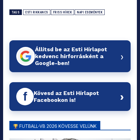
TAGS
ESTI RIKKANCS
FRISS HÍREK
NAPI ESEMÉNYEK
Állítsd be az Esti Hírlapot
›
kedvenc hírforrásként a
Google-ben!
Kövesd az Esti Hírlapot
f
›
Facebookon is!
FUTBALL-VB 2026 KÖVESSE VELÜNK