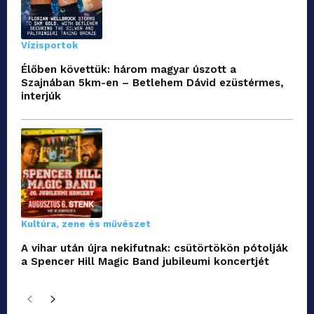
Vízisportok
Élőben követtük: három magyar úszott a
Szajnában 5km-en – Betlehem Dávid ezüstérmes,
interjúk
Kultúra, zene és művészet
A vihar után újra nekifutnak: csütörtökön pótolják
a Spencer Hill Magic Band jubileumi koncertjét