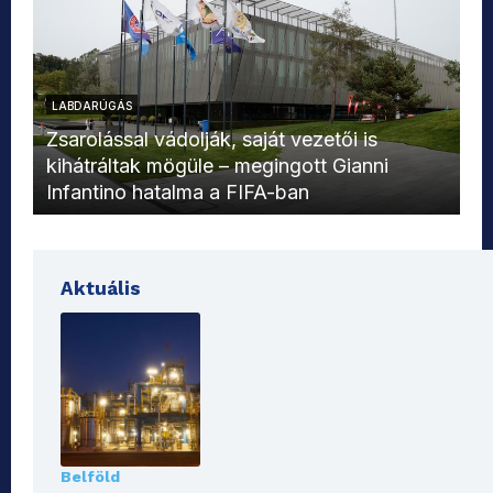
LABDARÚGÁS
L
Zsarolással vádolják, saját vezetői is
kihátráltak mögüle – megingott Gianni
Mo
Infantino hatalma a FIFA-ban
el
Aktuális
Belföld