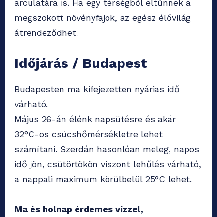
arculatára is. Ha egy térségből eltűnnek a
megszokott növényfajok, az egész élővilág
átrendeződhet.
Időjárás / Budapest
Budapesten ma kifejezetten nyárias idő
várható.
Május 26-án élénk napsütésre és akár
32°C-os csúcshőmérsékletre lehet
számítani. Szerdán hasonlóan meleg, napos
idő jön, csütörtökön viszont lehűlés várható,
a nappali maximum körülbelül 25°C lehet.
Ma és holnap érdemes vízzel,