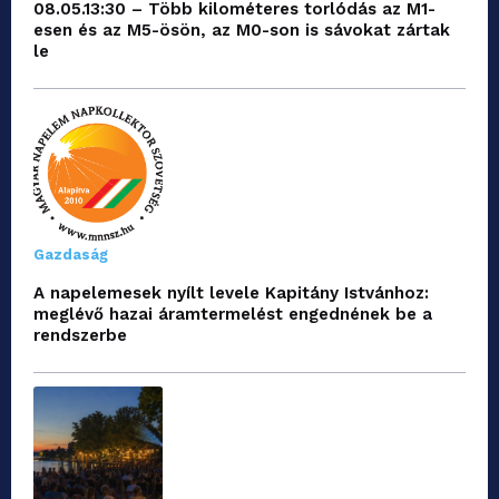
08.05.13:30 – Több kilométeres torlódás az M1-
esen és az M5-ösön, az M0-son is sávokat zártak
le
Gazdaság
A napelemesek nyílt levele Kapitány Istvánhoz:
meglévő hazai áramtermelést engednének be a
rendszerbe