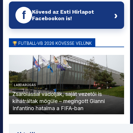
Kövesd az Esti Hírlapot
f
›
Facebookon is!
FUTBALL-VB 2026 KÖVESSE VELÜNK
LABDARÚGÁS
L
Zsarolással vádolják, saját vezetői is
kihátráltak mögüle – megingott Gianni
Mo
Infantino hatalma a FIFA-ban
el