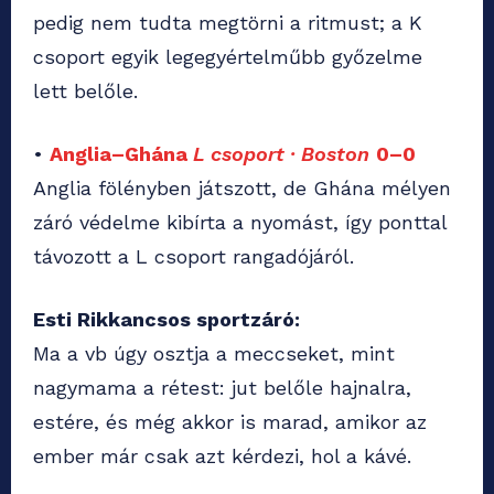
pedig nem tudta megtörni a ritmust; a K
csoport egyik legegyértelműbb győzelme
lett belőle.
•
Anglia–Ghána
L csoport · Boston
0–0
Anglia fölényben játszott, de Ghána mélyen
záró védelme kibírta a nyomást, így ponttal
távozott a L csoport rangadójáról.
Esti Rikkancsos sportzáró:
Ma a vb úgy osztja a meccseket, mint
nagymama a rétest: jut belőle hajnalra,
estére, és még akkor is marad, amikor az
ember már csak azt kérdezi, hol a kávé.