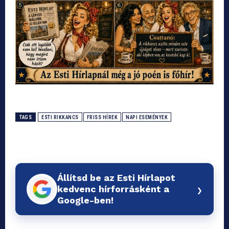
TAGS
ESTI RIKKANCS
FRISS HÍREK
NAPI ESEMÉNYEK
Állítsd be az Esti Hírlapot
›
kedvenc hírforrásként a
Google-ben!