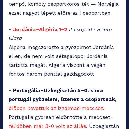
tempó, komoly csoportkörös tét — Norvégia
ezzel nagyot lépett előre az I csoportban.
•
Jordánia–Algéria 1–2
J csoport · Santa
Clara
Algéria megszerezte a győzelmet Jordánia
ellen, de nem volt sétagalopp: Jordánia
tartotta magát, Algéria viszont a végén
fontos három ponttal gazdagodott
•
Portugália–Üzbegisztán 5–0: sima
portugál győzelem, üzenet a csoportnak
,
élőben követtük az izgalmas meccset.
Portugália gyorsan eldöntötte a meccset,
félidőben már 3-0 volt az állás
. Üzbegisztán