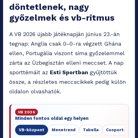
döntetlenek, nagy
győzelmek és vb-ritmus
A VB 2026 újabb játéknapján június 23.-án
tegnap: Anglia csak 0–0-ra végzett Ghána
ellen, Portugália viszont sima győzelemmel
zárta az Üzbegisztán elleni meccset. A nap
sporttémáit az
Esti Sportban
gyűjtöttük
össze, a részletes meccscikkek pedig külön
oldalon olvashatók.
VB 2026
Minden fontos oldal egy helyen
VB-központ
Menetrend
Tabella
Csoportok