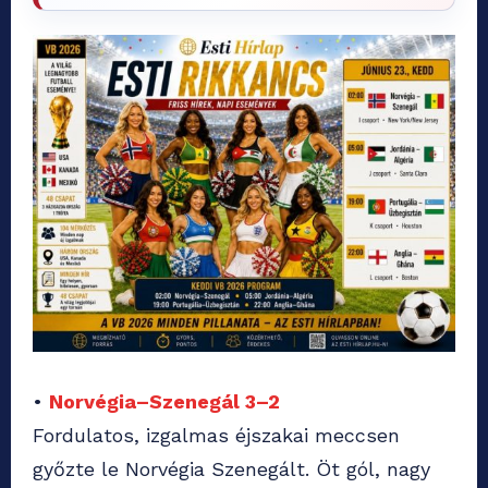
•
Norvégia–Szenegál 3–2
Fordulatos, izgalmas éjszakai meccsen
győzte le Norvégia Szenegált. Öt gól, nagy