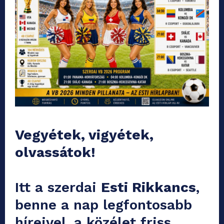
Vegyétek, vigyétek,
olvassátok!
Itt a szerdai
Esti Rikkancs
,
benne a nap legfontosabb
híreivel, a közélet friss