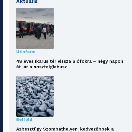
Aktuális
Útinform
48 éves Ikarus tér vissza Siófokra – négy napon
át jár a nosztalgiabusz
Belföld
Azbesztügy Szombathelyen: kedvezőbbek a