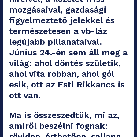
mozgásaival, gazdasági
figyelmeztető jelekkel és
természetesen a vb-láz
legújabb pillanataival.
Június 24.-én sem áll meg a
világ: ahol döntés születik,
ahol vita robban, ahol gól
esik, ott az Esti Rikkancs is
ott van.
Ma is összeszedtük, mi az,
amiről beszélni fognak:
röviden, érthetően, sallang