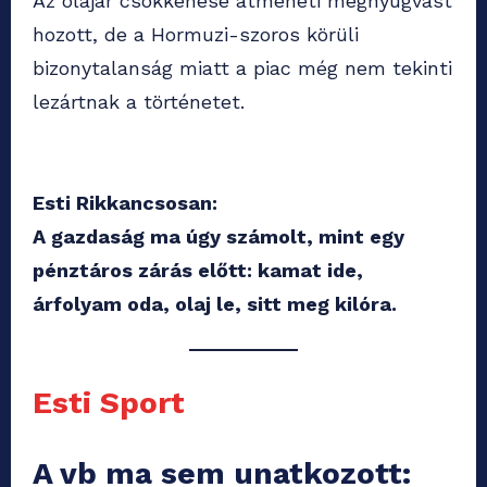
Az olajár csökkenése átmeneti megnyugvást
hozott, de a Hormuzi-szoros körüli
bizonytalanság miatt a piac még nem tekinti
lezártnak a történetet.
Esti Rikkancsosan:
A gazdaság ma úgy számolt, mint egy
pénztáros zárás előtt: kamat ide,
árfolyam oda, olaj le, sitt meg kilóra.
Esti Sport
A vb ma sem unatkozott: