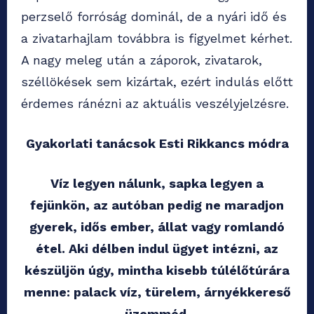
perzselő forróság dominál, de a nyári idő és
a zivatarhajlam továbbra is figyelmet kérhet.
A nagy meleg után a záporok, zivatarok,
széllökések sem kizártak, ezért indulás előtt
érdemes ránézni az aktuális veszélyjelzésre.
Gyakorlati tanácsok Esti Rikkancs módra
Víz legyen nálunk, sapka legyen a
fejünkön, az autóban pedig ne maradjon
gyerek, idős ember, állat vagy romlandó
étel. Aki délben indul ügyet intézni, az
készüljön úgy, mintha kisebb túlélőtúrára
menne: palack víz, türelem, árnyékkereső
üzemmód.