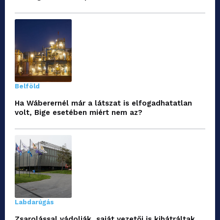
Belföld
Ha Wáberernél már a látszat is elfogadhatatlan
volt, Bige esetében miért nem az?
Labdarúgás
Zsarolással vádolják, saját vezetői is kihátráltak