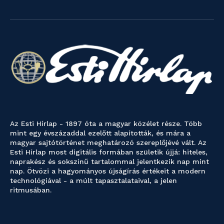
Az Esti Hírlap - 1897 óta a magyar közélet része. Több
mint egy évszázaddal ezelőtt alapították, és mára a
magyar sajtótörténet meghatározó szereplőjévé vált. Az
Esti Hírlap most digitális formában születik újjá: hiteles,
naprakész és sokszínű tartalommal jelentkezik nap mint
nap. Ötvözi a hagyományos újságírás értékeit a modern
technológiával - a múlt tapasztalataival, a jelen
ritmusában.