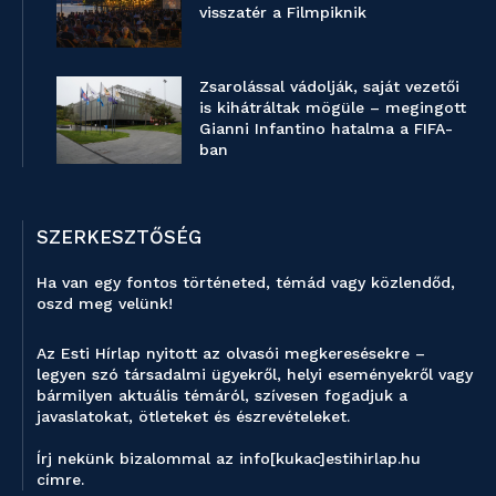
visszatér a Filmpiknik
Zsarolással vádolják, saját vezetői
is kihátráltak mögüle – megingott
Gianni Infantino hatalma a FIFA-
ban
SZERKESZTŐSÉG
Ha van egy fontos történeted, témád vagy közlendőd,
oszd meg velünk!
Az Esti Hírlap nyitott az olvasói megkeresésekre –
legyen szó társadalmi ügyekről, helyi eseményekről vagy
bármilyen aktuális témáról, szívesen fogadjuk a
javaslatokat, ötleteket és észrevételeket.
Írj nekünk bizalommal az info[kukac]estihirlap.hu
címre.