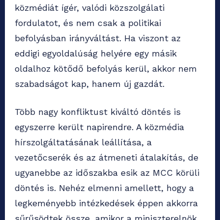
közmédiát ígér, valódi közszolgálati
fordulatot, és nem csak a politikai
befolyásban irányváltást. Ha viszont az
eddigi egyoldalúság helyére egy másik
oldalhoz kötődő befolyás kerül, akkor nem
szabadságot kap, hanem új gazdát.
Több nagy konfliktust kiváltó döntés is
egyszerre került napirendre. A közmédia
hírszolgáltatásának leállítása, a
vezetőcserék és az átmeneti átalakítás, de
ugyanebbe az időszakba esik az MCC körüli
döntés is. Nehéz elmenni amellett, hogy a
legkeményebb intézkedések éppen akkorra
sűrűsödtek össze, amikor a miniszterelnök