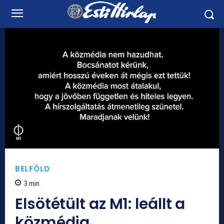
BELFÖLD
3
min.
Elsötétült az M1: leállt a
közmédia