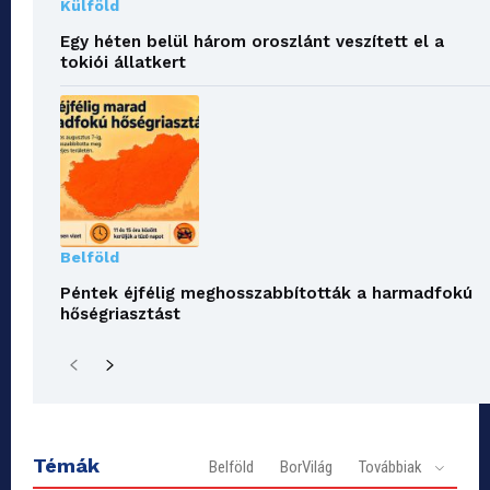
Külföld
Egy héten belül három oroszlánt veszített el a
tokiói állatkert
Belföld
Péntek éjfélig meghosszabbították a harmadfokú
hőségriasztást
Témák
Belföld
BorVilág
Továbbiak