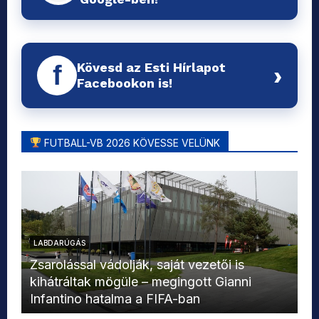
Kövesd az Esti Hírlapot
f
›
Facebookon is!
FUTBALL-VB 2026 KÖVESSE VELÜNK
LABDARÚGÁS
L
Zsarolással vádolják, saját vezetői is
kihátráltak mögüle – megingott Gianni
Mo
Infantino hatalma a FIFA-ban
el