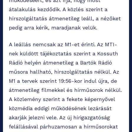
működéséért, és azt írja, hogy most
átalakulás kezdődik. A közlés szerint a
hírszolgáltatás átmenetileg leáll, a nézőket
pedig arra kérik, maradjanak velük.
A leállás nemcsak az M1-et érinti. Az MTI-
nek küldött tájékoztatás szerint a Kossuth
Rádió helyén átmenetileg a Bartók Rádió
műsora hallható, hírszolgáltatás nélkül. Az
M1 a tervek szerint 19:56-kor indul újra, de
átmenetileg filmekkel és hírműsorok nélkül.
A közlemény szerint a fekete képernyővel
közmédia eddigi működésének lezárását
akarják jelezni vele. Az új hírigazgatóság
felállásával párhuzamosan a hírműsorokat