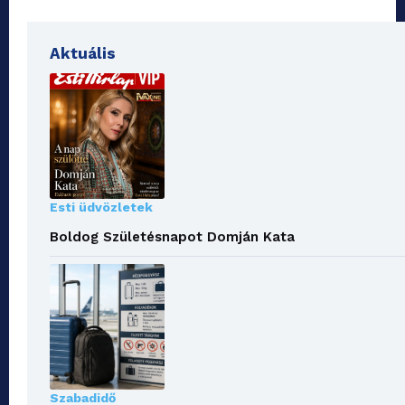
Aktuális
Esti üdvözletek
Boldog Születésnapot Domján Kata
Szabadidő