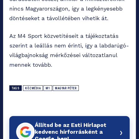
nincs Magyarországon, így a legkényesebb
döntéseket a távollétében vihetik át.
Az M4 Sport közvetítéseit a tájékoztatás
szerint a leállás nem érinti, így a labdarúgó-
világbajnokság mérkőzései változatlanul
mennek tovább.
TAGS
KÖZMÉDIA
M1
MAGYAR PÉTER
Állítsd be az Esti Hírlapot
›
kedvenc hírforrásként a
Google-ben!