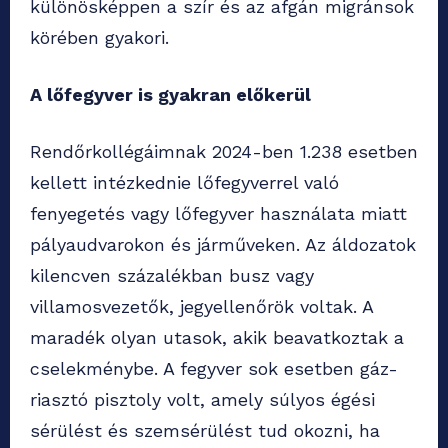
különösképpen a szír és az afgán migránsok
körében gyakori.
A lőfegyver is gyakran előkerül
Rendőrkollégáimnak 2024-ben 1.238 esetben
kellett intézkednie lőfegyverrel való
fenyegetés vagy lőfegyver használata miatt
pályaudvarokon és járműveken. Az áldozatok
kilencven százalékban busz vagy
villamosvezetők, jegyellenőrök voltak. A
maradék olyan utasok, akik beavatkoztak a
cselekménybe. A fegyver sok esetben gáz-
riasztó pisztoly volt, amely súlyos égési
sérülést és szemsérülést tud okozni, ha