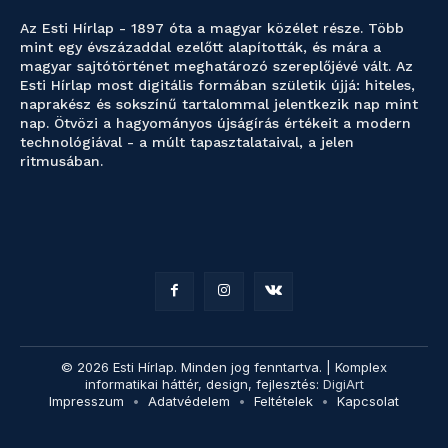
Az Esti Hírlap - 1897 óta a magyar közélet része. Több
mint egy évszázaddal ezelőtt alapították, és mára a
magyar sajtótörténet meghatározó szereplőjévé vált. Az
Esti Hírlap most digitális formában születik újjá: hiteles,
naprakész és sokszínű tartalommal jelentkezik nap mint
nap. Ötvözi a hagyományos újságírás értékeit a modern
technológiával - a múlt tapasztalataival, a jelen
ritmusában.
© 2026 Esti Hírlap. Minden jog fenntartva. | Komplex
informatikai háttér, design, fejlesztés:
DigiArt
Impresszum
Adatvédelem
Feltételek
Kapcsolat