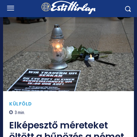
KÜLFÖLD
3
min.
Elképesztő méreteket
öltött a bűnözés a német