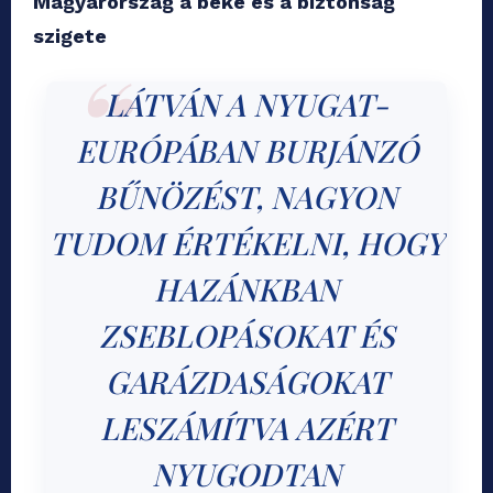
Magyarország a béke és a biztonság
szigete
LÁTVÁN A NYUGAT-
EURÓPÁBAN BURJÁNZÓ
BŰNÖZÉST, NAGYON
TUDOM ÉRTÉKELNI, HOGY
HAZÁNKBAN
ZSEBLOPÁSOKAT ÉS
GARÁZDASÁGOKAT
LESZÁMÍTVA AZÉRT
NYUGODTAN