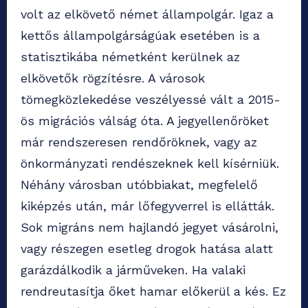
volt az elkövető német állampolgár. Igaz a
kettős állampolgárságúak esetében is a
statisztikába németként kerülnek az
elkövetők rögzítésre. A városok
tömegközlekedése veszélyessé vált a 2015-
ös migrációs válság óta. A jegyellenőröket
már rendszeresen rendőröknek, vagy az
önkormányzati rendészeknek kell kísérniük.
Néhány városban utóbbiakat, megfelelő
kiképzés után, már lőfegyverrel is ellátták.
Sok migráns nem hajlandó jegyet vásárolni,
vagy részegen esetleg drogok hatása alatt
garázdálkodik a járműveken. Ha valaki
rendreutasítja őket hamar előkerül a kés. Ez