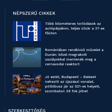
NÉPSZERŰ CIKKEK
Több kilométeres torlódások az
autópályákon, teljes útzár a 37-es
főúton
Romániában rendkívüli művelet a
Dunán: kővel megrakott
uszályokkal mentenék meg a
cernavodai reaktort
Jó estét, Budapest! – Baleset
nehezíti az újszászi vonalat,
pótlóbusz jár az S21-es helyett,
szombaton 39 fok jöhet
SZERKESZTŐSÉG