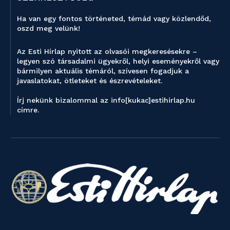
Ha van egy fontos történeted, témád vagy közlendőd,
oszd meg velünk!
Az Esti Hírlap nyitott az olvasói megkeresésekre –
legyen szó társadalmi ügyekről, helyi eseményekről vagy
bármilyen aktuális témáról, szívesen fogadjuk a
javaslatokat, ötleteket és észrevételeket.
Írj nekünk bizalommal az info[kukac]estihirlap.hu
címre.