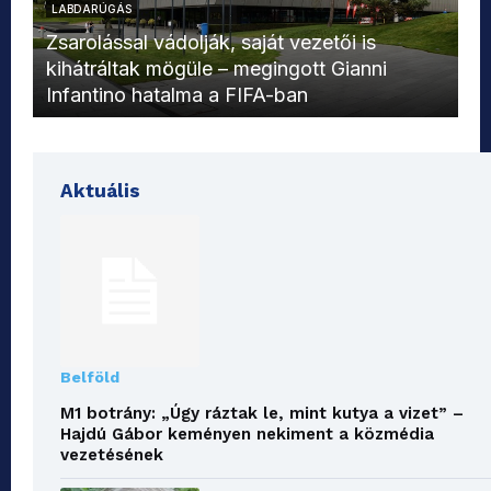
LABDARÚGÁS
L
Zsarolással vádolják, saját vezetői is
kihátráltak mögüle – megingott Gianni
Mo
Infantino hatalma a FIFA-ban
el
Aktuális
Belföld
M1 botrány: „Úgy ráztak le, mint kutya a vizet” –
Hajdú Gábor keményen nekiment a közmédia
vezetésének