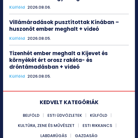
Külföld
2026.08.06.
Villámáradások pusztítottak Kínában –
huszonöt ember meghalt + videó
Külföld
2026.08.05.
Tizenhét ember meghalt a Kijevet és
környékét ért orosz rakéta- és
dróntámadásban + videó
Külföld
2026.08.05.
KEDVELT KATEGÓRIÁK
BELFÖLD
ESTI ÜDVÖZLETEK
KÜLFÖLD
KULTÚRA, ZENE ÉS MŰVÉSZET
ESTI RIKKANCS
LABDARÚGÁS
GAZDASÁG