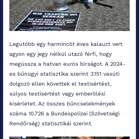
Legutóbb egy harmincöt éves kalauzt vert
agyon egy jegy nélkül utazó férfi, hogy
megússza a hatvan eurós bírságot. A 2024-
es bűnügyi statisztika szerint 3.151 vasúti
dolgozó ellen követtek el testisértést,
súlyos testisértést vagy emberölési
kísérletet. Az összes bűncselekmények
száma 10.726 a Bundespolizei (Szövetségi
Rendőrség) statisztikái szerint.