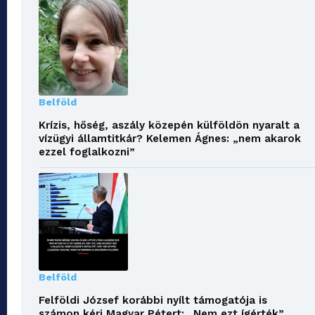
Belföld
Krízis, hőség, aszály közepén külföldön nyaralt a
vízügyi államtitkár? Kelemen Ágnes: „nem akarok
ezzel foglalkozni”
Belföld
Felföldi József korábbi nyílt támogatója is
számon kéri Magyar Pétert: „Nem ezt ígérték”