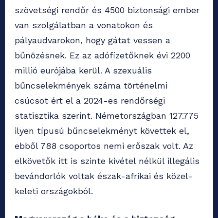
szövetségi rendőr és 4500 biztonsági ember
van szolgálatban a vonatokon és
pályaudvarokon, hogy gátat vessen a
bűnözésnek. Ez az adófizetőknek évi 2200
millió eurójába kerül. A szexuális
bűncselekmények száma történelmi
csúcsot ért el a 2024-es rendőrségi
statisztika szerint. Németországban 127.775
ilyen típusú bűncselekményt követtek el,
ebből 788 csoportos nemi erőszak volt. Az
elkövetők itt is szinte kivétel nélkül illegális
bevándorlók voltak észak-afrikai és közel-
keleti országokból.