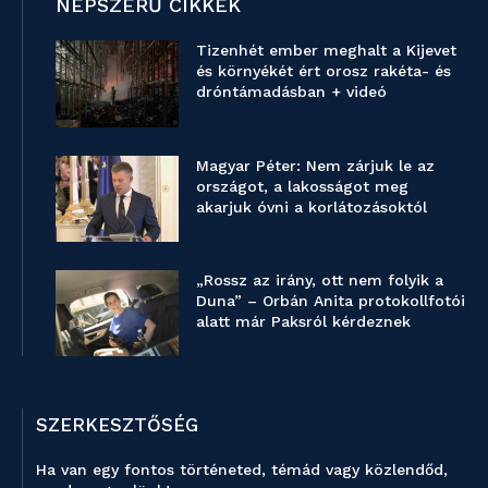
NÉPSZERŰ CIKKEK
Tizenhét ember meghalt a Kijevet
és környékét ért orosz rakéta- és
dróntámadásban + videó
Magyar Péter: Nem zárjuk le az
országot, a lakosságot meg
akarjuk óvni a korlátozásoktól
„Rossz az irány, ott nem folyik a
Duna” – Orbán Anita protokollfotói
alatt már Paksról kérdeznek
SZERKESZTŐSÉG
Ha van egy fontos történeted, témád vagy közlendőd,