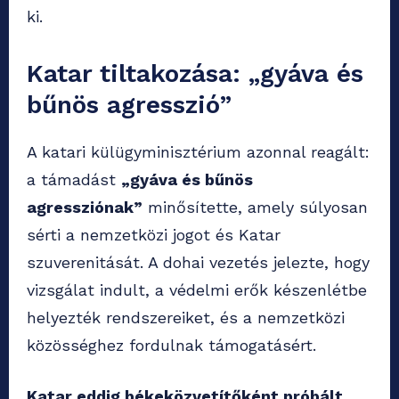
ki.
Katar tiltakozása: „gyáva és
bűnös agresszió”
A katari külügyminisztérium azonnal reagált:
a támadást
„gyáva és bűnös
agressziónak”
minősítette, amely súlyosan
sérti a nemzetközi jogot és Katar
szuverenitását. A dohai vezetés jelezte, hogy
vizsgálat indult, a védelmi erők készenlétbe
helyezték rendszereiket, és a nemzetközi
közösséghez fordulnak támogatásért.
Katar eddig békeközvetítőként próbált