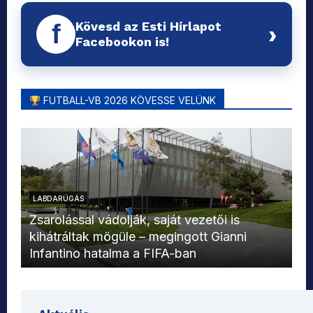
Kövesd az Esti Hírlapot
f
›
Facebookon is!
FUTBALL-VB 2026 KÖVESSE VELÜNK
LABDARÚGÁS
L
Zsarolással vádolják, saját vezetői is
kihátráltak mögüle – megingott Gianni
Mo
Infantino hatalma a FIFA-ban
el