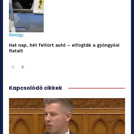
Bűnügy
Hat nap, hét feltört autó – elfogták a gyöngyösi
fiatalt
Kapcsolódó cikkek