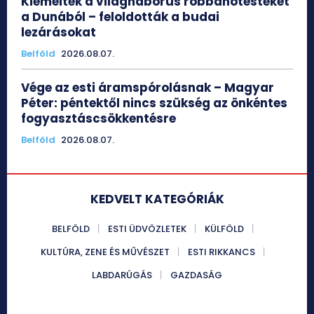
Kiemelték a világháborús robbanótesteket
a Dunából – feloldották a budai
lezárásokat
Belföld
2026.08.07.
Vége az esti áramspórolásnak – Magyar
Péter: péntektől nincs szükség az önkéntes
fogyasztáscsökkentésre
Belföld
2026.08.07.
KEDVELT KATEGÓRIÁK
BELFÖLD
ESTI ÜDVÖZLETEK
KÜLFÖLD
KULTÚRA, ZENE ÉS MŰVÉSZET
ESTI RIKKANCS
LABDARÚGÁS
GAZDASÁG