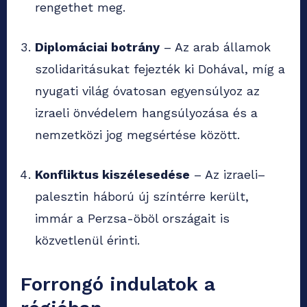
rengethet meg.
Diplomáciai botrány
– Az arab államok
szolidaritásukat fejezték ki Dohával, míg a
nyugati világ óvatosan egyensúlyoz az
izraeli önvédelem hangsúlyozása és a
nemzetközi jog megsértése között.
Konfliktus kiszélesedése
– Az izraeli–
palesztin háború új színtérre került,
immár a Perzsa-öböl országait is
közvetlenül érinti.
Forrongó indulatok a