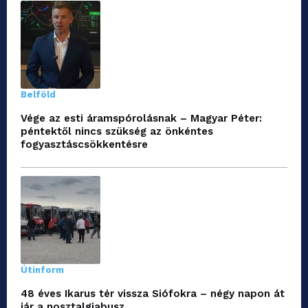
Belföld
Vége az esti áramspórolásnak – Magyar Péter:
péntektől nincs szükség az önkéntes
fogyasztáscsökkentésre
Útinform
48 éves Ikarus tér vissza Siófokra – négy napon át
jár a nosztalgiabusz