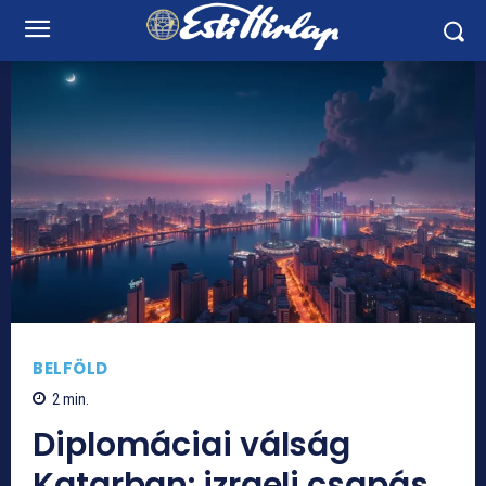
BELFÖLD
2
min.
Diplomáciai válság
Katarban: izraeli csapás