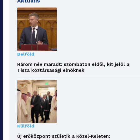
Aktuális
Belföld
Három név maradt: szombaton eldől, kit jelöl a
Tisza köztársasági elnöknek
Külföld
Új erőközpont születik a Közel-Keleten: