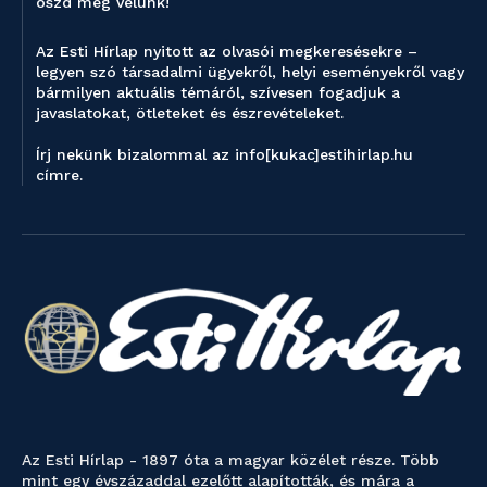
oszd meg velünk!
Az Esti Hírlap nyitott az olvasói megkeresésekre –
legyen szó társadalmi ügyekről, helyi eseményekről vagy
bármilyen aktuális témáról, szívesen fogadjuk a
javaslatokat, ötleteket és észrevételeket.
Írj nekünk bizalommal az info[kukac]estihirlap.hu
címre.
Az Esti Hírlap - 1897 óta a magyar közélet része. Több
mint egy évszázaddal ezelőtt alapították, és mára a