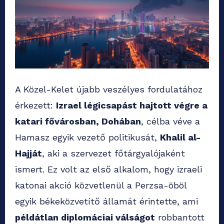
A Közel-Kelet újabb veszélyes fordulatához
érkezett:
Izrael légicsapást hajtott végre a
katari fővárosban, Dohában
, célba véve a
Hamasz egyik vezető politikusát,
Khalil al-
Hajját
, aki a szervezet főtárgyalójaként
ismert. Ez volt az első alkalom, hogy izraeli
katonai akció közvetlenül a Perzsa-öböl
egyik békeközvetítő államát érintette, ami
példátlan diplomáciai válságot
robbantott