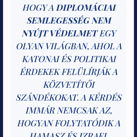
HOGY A
DIPLOMÁCIAI
SEMLEGESSÉG NEM
NYÚJT VÉDELMET
EGY
OLYAN VILÁGBAN, AHOL A
KATONAI ÉS POLITIKAI
ÉRDEKEK FELÜLÍRJÁK A
KÖZVETÍTŐI
SZÁNDÉKOKAT. A KÉRDÉS
IMMÁR NEMCSAK AZ,
HOGYAN FOLYTATÓDIK A
HAMASZ ÉS IZRAEL