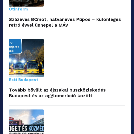
Útinform
Százéves BCmot, hatvanéves Púpos – különleges
retró évvel ünnepel a MÁV
Esti Budapest
Tovább bővült az éjszakai buszközlekedés
Budapest és az agglomeráció között