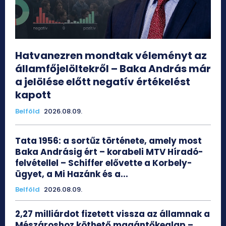
Hatvanezren mondtak véleményt az
államfőjelöltekről – Baka András már
a jelölése előtt negatív értékelést
kapott
Belföld
2026.08.09.
Tata 1956: a sortűz története, amely most
Baka Andrásig ért – korabeli MTV Híradó-
felvétellel – Schiffer elővette a Korbely-
ügyet, a Mi Hazánk és a...
Belföld
2026.08.09.
2,27 milliárdot fizetett vissza az államnak a
Mészároshoz köthető magántőkealap –