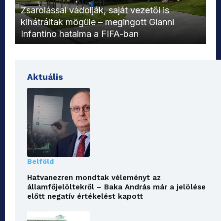
L
Zsarolással vádolják, saját vezetői is
kihátráltak mögüle – megingott Gianni
Mo
Infantino hatalma a FIFA-ban
el
Aktuális
Belföld
Hatvanezren mondtak véleményt az
államfőjelöltekről – Baka András már a jelölése
előtt negatív értékelést kapott