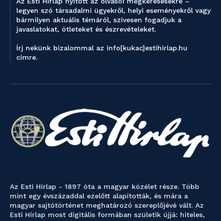
Az Esti Hírlap nyitott az olvasói megkeresésekre –
legyen szó társadalmi ügyekről, helyi eseményekről vagy
bármilyen aktuális témáról, szívesen fogadjuk a
javaslatokat, ötleteket és észrevételeket.
Írj nekünk bizalommal az info[kukac]estihirlap.hu
címre.
Az Esti Hírlap - 1897 óta a magyar közélet része. Több
mint egy évszázaddal ezelőtt alapították, és mára a
magyar sajtótörténet meghatározó szereplőjévé vált. Az
Esti Hírlap most digitális formában születik újjá: hiteles,