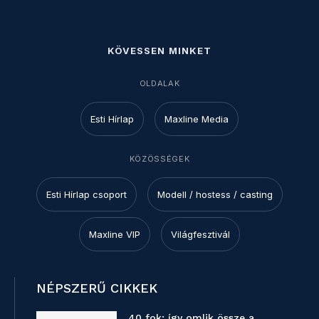
KÖVESSEN MINKET
OLDALAK
Esti Hírlap
Maxline Media
KÖZÖSSÉGEK
Esti Hírlap csoport
Modell / hostess / casting
Maxline VIP
Világfesztivál
NÉPSZERŰ CIKKEK
40 fok: így omlik össze a