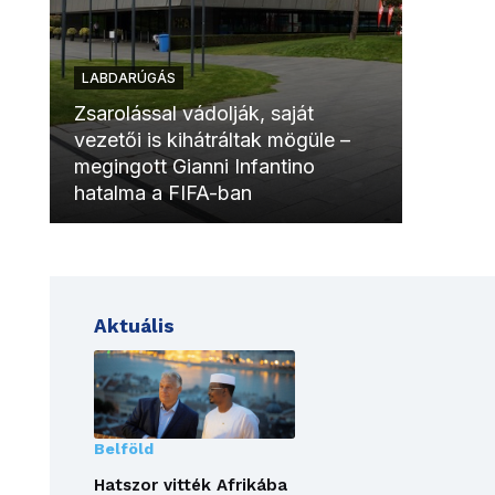
LABDARÚGÁS
LABDAR
Zsarolással vádolják, saját
vezetői is kihátráltak mögüle –
Molinóv
megingott Gianni Infantino
szurkol
hatalma a FIFA-ban
meccsk
Aktuális
Belföld
Hatszor vitték Afrikába