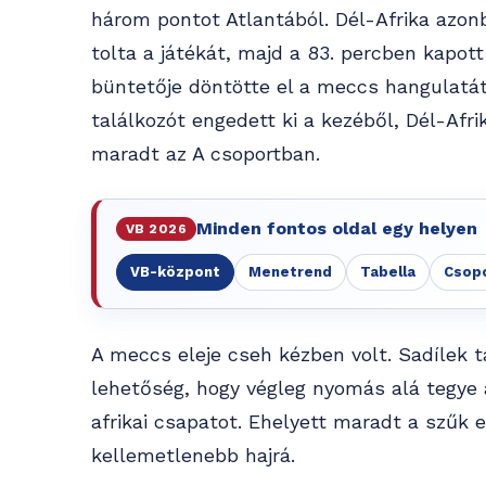
három pontot Atlantából. Dél-Afrika azon
tolta a játékát, majd a 83. percben kapot
büntetője döntötte el a meccs hangulatá
találkozót engedett ki a kezéből, Dél-Afr
maradt az A csoportban.
Minden fontos oldal egy helyen
VB 2026
VB-központ
Menetrend
Tabella
Csop
A meccs eleje cseh kézben volt. Sadílek t
lehetőség, hogy végleg nyomás alá tegye 
afrikai csapatot. Ehelyett maradt a szűk e
kellemetlenebb hajrá.