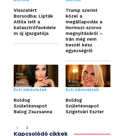
Visszatért
Trump szerint
Borsodba: Lipták
közel a
Attila lett a
megállapodás a
katasztrófavédele
Hormuzi-szoros
m új igazgatója
megnyitásáról –
Irán még nem
beszél kész
egyezségről
Esti üdvözletek
Esti üdvözletek
Boldog
Boldog
Születésnapot
Születésnapot
Balog Zsuzsanna
Szigetvári Eszter
Kapcsolódó cikkek