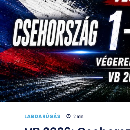
LABDARÚGÁS
2
min.