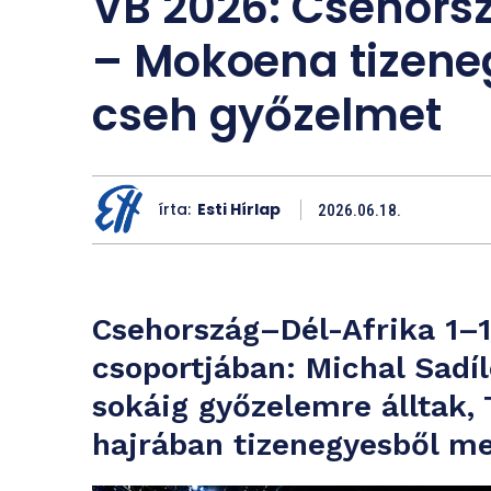
VB 2026: Csehorsz
– Mokoena tizeneg
cseh győzelmet
írta:
Esti Hírlap
2026.06.18.
Csehország–Dél-Afrika 1–1
csoportjában: Michal Sadíl
sokáig győzelemre álltak
hajrában tizenegyesből me