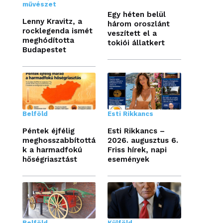
művészet
Egy héten belül
Lenny Kravitz, a
három oroszlánt
rocklegenda ismét
veszített el a
meghódította
tokiói állatkert
Budapestet
Belföld
Esti Rikkancs
Péntek éjfélig
Esti Rikkancs –
meghosszabbítottá
2026. augusztus 6.
k a harmadfokú
Friss hírek, napi
hőségriasztást
események
Belföld
Külföld