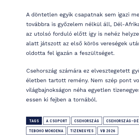
A döntetlen egyik csapatnak sem igazi m
továbbra is győzelem nélkül áll, Dél-Afri
az utolsó forduló előtt így is nehéz hel
alatt játszott az első körös vereségek ut
oldotta fel igazán a feszültséget.
Csehország számára ez elvesztegetett győ
életben tartott remény. Nem szép pont vol
világbajnokságon néha egyetlen tizenegye
essen ki fejben a tornából.
TAGS
A CSOPORT
CSEHORSZÁG
CSEHORSZÁG–DÉ
TEBOHO MOKOENA
TIZENEGYES
VB 2026