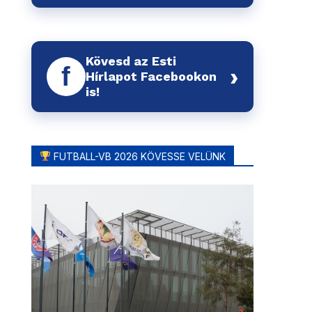
Kövesd az Esti
f
›
Hírlapot Facebookon
is!
FUTBALL-VB 2026 KÖVESSE VELÜNK