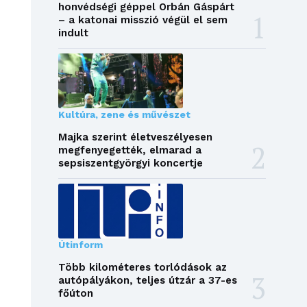
honvédségi géppel Orbán Gáspárt
– a katonai misszió végül el sem
indult
Kultúra, zene és művészet
Majka szerint életveszélyesen
megfenyegették, elmarad a
sepsiszentgyörgyi koncertje
Útinform
Több kilométeres torlódások az
autópályákon, teljes útzár a 37-es
főúton