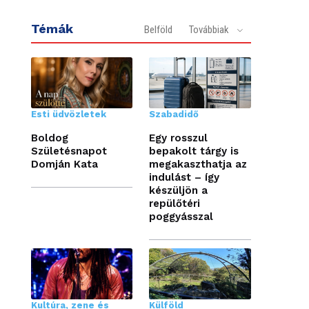
Témák
Belföld
Továbbiak
Esti üdvözletek
Szabadidő
Boldog
Egy rosszul
Születésnapot
bepakolt tárgy is
Domján Kata
megakaszthatja az
indulást – így
készüljön a
repülőtéri
poggyásszal
Kultúra, zene és
Külföld