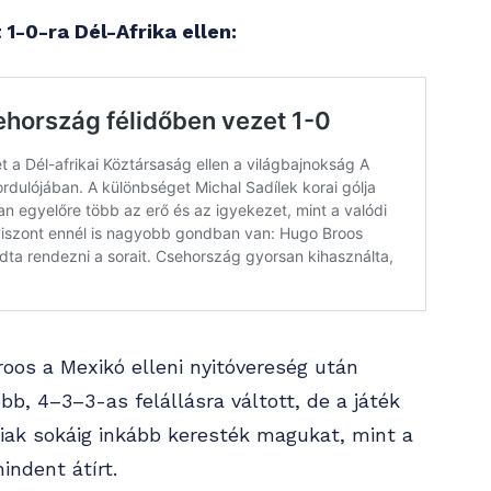
1-0-ra Dél-Afrika ellen:
roos a Mexikó elleni nyitóvereség után
b, 4–3–3-as felállásra váltott, de a játék
aiak sokáig inkább keresték magukat, mint a
indent átírt.