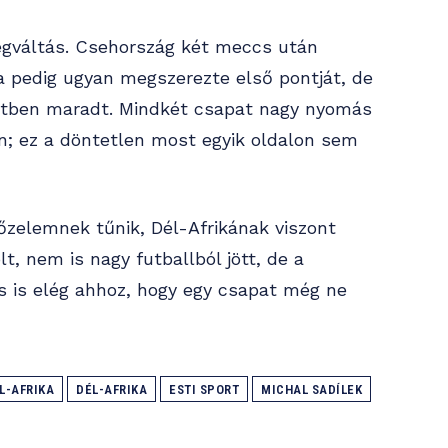
egváltás. Csehország két meccs után
ka pedig ugyan megszerezte első pontját, de
yzetben maradt. Mindkét csapat nagy nyomás
án; ez a döntetlen most egyik oldalon sem
zelemnek tűnik, Dél-Afrikának viszont
t, nem is nagy futballból jött, de a
s is elég ahhoz, hogy egy csapat még ne
L-AFRIKA
DÉL-AFRIKA
ESTI SPORT
MICHAL SADÍLEK