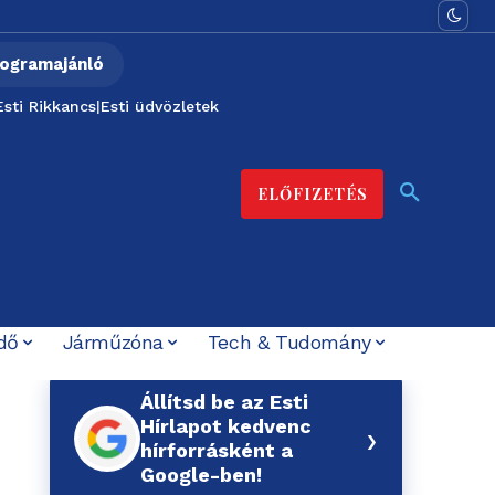
ogramajánló
Esti Rikkancs
|
Esti üdvözletek
ELŐFIZETÉS
dő
Járműzóna
Tech & Tudomány
Állítsd be az Esti
Hírlapot kedvenc
›
hírforrásként a
Google-ben!