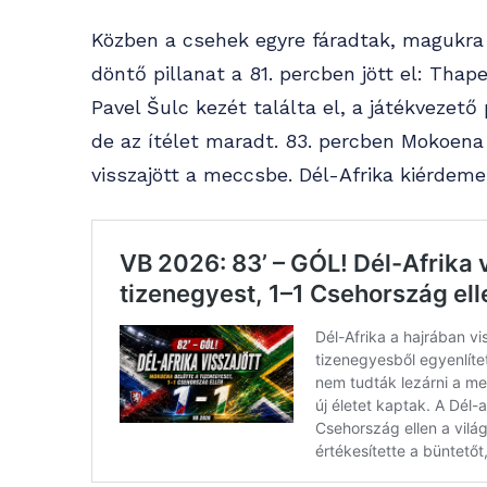
Közben a csehek egyre fáradtak, magukra h
döntő pillanat a 81. percben jött el: Tha
Pavel Šulc kezét találta el, a játékvezető
de az ítélet maradt. 83. percben Mokoena 
visszajött a meccsbe. Dél-Afrika kiérdemel