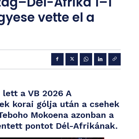
ág–Dél-Afrika 1–1
yese vette el a
 lett a VB 2026 A
ek korai gólja után a csehek
, Teboho Mokoena azonban a
ntett pontot Dél-Afrikának.