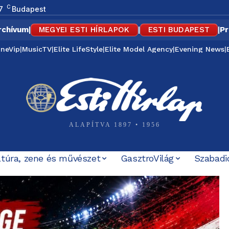
C
7
Budapest
rchívum
|
MEGYEI ESTI HÍRLAPOK
|
ESTI BUDAPEST
|
Pr
ineVip
|
MusicTV
|
Elite LifeStyle
|
Elite Model Agency
|
Evening News
|
ALAPÍTVA 1897 • 1956
ltúra, zene és művészet
GasztroVilág
Szabadi