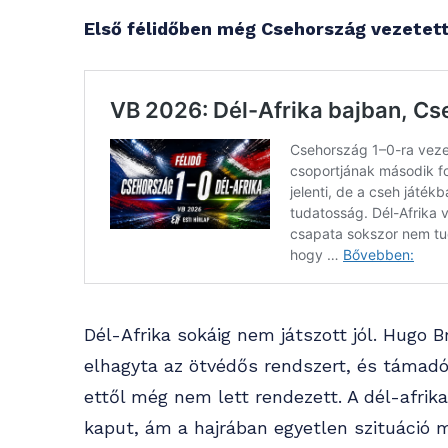
Első félidőben még Csehország vezetett 
Dél-Afrika sokáig nem játszott jól. Hugo B
elhagyta az ötvédős rendszert, és támadób
ettől még nem lett rendezett. A dél-afrik
kaput, ám a hajrában egyetlen szituáció m