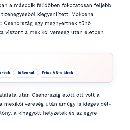
ban a második félidőben fokozatosan feljebb
t tizenegyesből kiegyenlített. Mokoena
t: Csehország egy megnyertnek tűnő
ika viszont a mexikói vereség után életben
ortok
Idővonal
Friss VB-cikkek
alálata után Csehország előtt ott volt a
a mexikói vereség után amúgy is ideges dél-
lőny, a kihagyott helyzetek és az egyre