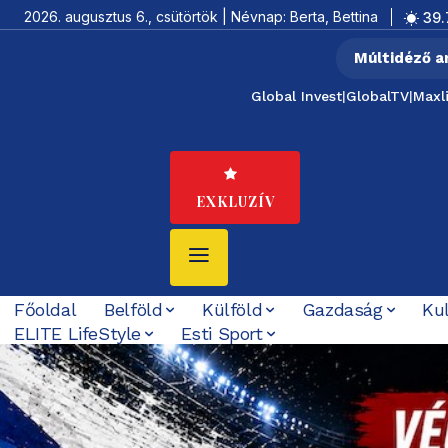
2026. augusztus 6., csütörtök | Névnap: Berta, Bettina
39.
Múltidéző a
Global Invest
|
GlobalTV
|
Maxl
EXKLUZÍV
Főoldal
Belföld
Külföld
Gazdaság
Ku
ELITE LifeStyle
Esti Sport