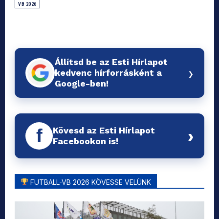
VB 2026
Állítsd be az Esti Hírlapot
›
kedvenc hírforrásként a
Google-ben!
Kövesd az Esti Hírlapot
f
›
Facebookon is!
FUTBALL-VB 2026 KÖVESSE VELÜNK