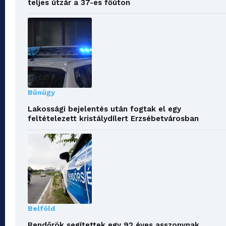
teljes útzár a 37-es főúton
Bűnügy
Lakossági bejelentés után fogtak el egy
feltételezett kristálydílert Erzsébetvárosban
Belföld
Rendőrök segítettek egy 92 éves asszonynak