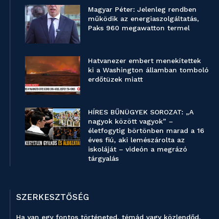
Magyar Péter: Jelenleg rendben
működik az energiaszolgáltatás,
Paks 960 megawatton termel
Hatvanezer embert menekítettek
ki a Washington államban tomboló
erdőtüzek miatt
HÍRES BŰNÜGYEK SOROZAT: „A
nagyok között vagyok” –
életfogytig börtönben marad a 16
éves fiú, aki lemészárolta az
iskoláját – videón a megrázó
tárgyalás
SZERKESZTŐSÉG
Ha van egy fontos történeted, témád vagy közlendőd,