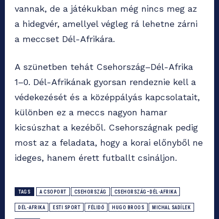
vannak, de a játékukban még nincs meg az
a hidegvér, amellyel végleg rá lehetne zárni
a meccset Dél-Afrikára.
A szünetben tehát Csehország–Dél-Afrika
1–0. Dél-Afrikának gyorsan rendeznie kell a
védekezését és a középpályás kapcsolatait,
különben ez a meccs nagyon hamar
kicsúszhat a kezéből. Csehországnak pedig
most az a feladata, hogy a korai előnyből ne
ideges, hanem érett futballt csináljon.
TAGS
A CSOPORT
CSEHORSZÁG
CSEHORSZÁG–DÉL-AFRIKA
DÉL-AFRIKA
ESTI SPORT
FÉLIDŐ
HUGO BROOS
MICHAL SADÍLEK