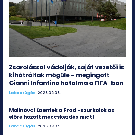
Zsarolással vádolják, saját vezetői is
kihátráltak mögüle – megingott
Gianni Infantino hatalma a FIFA-ban
Labdarúgás
2026.08.05.
Molinóval üzentek a Fradi-szurkolók az
előre hozott meccskezdés miatt
Labdarúgás
2026.08.04.