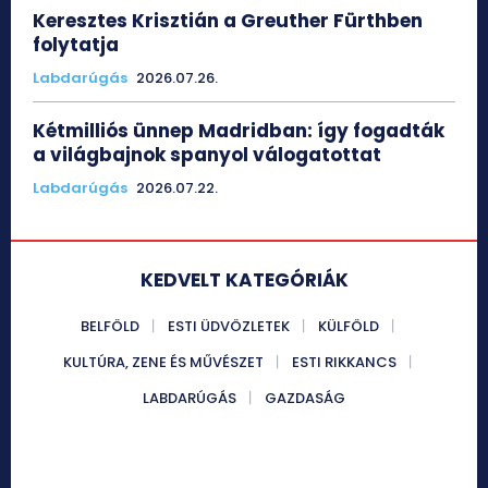
Keresztes Krisztián a Greuther Fürthben
folytatja
Labdarúgás
2026.07.26.
Kétmilliós ünnep Madridban: így fogadták
a világbajnok spanyol válogatottat
Labdarúgás
2026.07.22.
KEDVELT KATEGÓRIÁK
BELFÖLD
ESTI ÜDVÖZLETEK
KÜLFÖLD
KULTÚRA, ZENE ÉS MŰVÉSZET
ESTI RIKKANCS
LABDARÚGÁS
GAZDASÁG