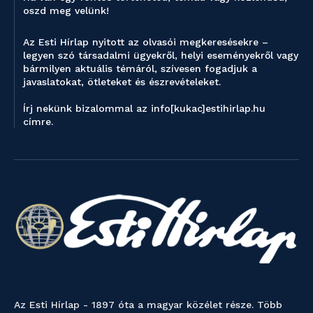
oszd meg velünk!
Az Esti Hírlap nyitott az olvasói megkeresésekre –
legyen szó társadalmi ügyekről, helyi eseményekről vagy
bármilyen aktuális témáról, szívesen fogadjuk a
javaslatokat, ötleteket és észrevételeket.
Írj nekünk bizalommal az info[kukac]estihirlap.hu
címre.
Az Esti Hírlap - 1897 óta a magyar közélet része. Több