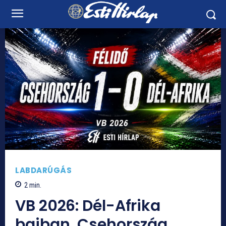
LABDARÚGÁS
2
min.
VB 2026: Dél-Afrika
bajban, Csehország