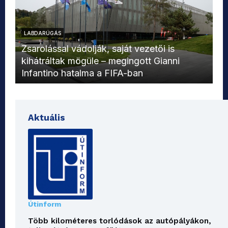
LABDARÚGÁS
L
Zsarolással vádolják, saját vezetői is
kihátráltak mögüle – megingott Gianni
Mo
Infantino hatalma a FIFA-ban
el
Aktuális
Útinform
Több kilométeres torlódások az autópályákon,