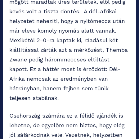
mögött maradtak üres területek, elöl pedig
kevés volt a tiszta döntés. A dél-afrikai
helyzetet nehezíti, hogy a nyitómeccs után
már eleve komoly nyomás alatt vannak.
Mexikótól 2–0-ra kaptak ki, ráadásul két
kiállítással zárták azt a mérkőzést, Themba
Zwane pedig hárommeccses eltiltást
kapott. Ez a háttér most is érződött: Dél-
Afrika nemcsak az eredményben van
hátrányban, hanem fejben sem tűnik
teljesen stabilnak.
Csehország számára ez a félidő ajándék is
lehetne, de egyelőre nem biztos, hogy elég
jól sáfárkodnak vele. Vezetnek, helyzetben