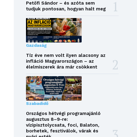
Petőfi Sándor – és azóta sem
tudjuk pontosan, hogyan halt meg
Gazdaság
Tíz éve nem volt ilyen alacsony az
infláció Magyarországon – az
élelmiszerek ára már csökkent
Szabadidő
Országos hétvégi programajánló
augusztus 8–9-re:
vízipisztolycsata, foci, Balaton,
borhetek, fesztiválok, várak és
nyári esték