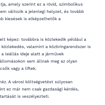
a, amely szerint ez a rövid, szimbolikus
em változik a jelenlegi helyzet, és tovább
b kiesések is elképzelhetők a
elt képez: továbbra is közlekedik például a
i közlekedés, valamint a közbringarendszer is
a leállás ideje alatt a járművek
állomásokon sem állnak meg az olyan
sők vagy a liftek.
éz. A városi költségvetést súlyosan
rint ez már nem csak gazdasági kérdés,
rtását is veszélyezteti.