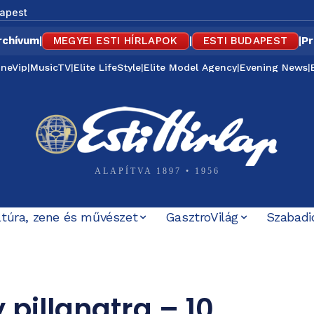
apest
rchívum
|
MEGYEI ESTI HÍRLAPOK
|
ESTI BUDAPEST
|
Pr
ineVip
|
MusicTV
|
Elite LifeStyle
|
Elite Model Agency
|
Evening News
|
ALAPÍTVA 1897 • 1956
ltúra, zene és művészet
GasztroVilág
Szabadi
 pillanatra – 10