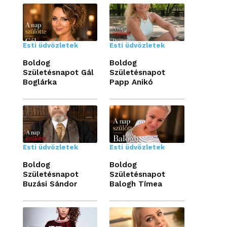
Esti üdvözletek
Esti üdvözletek
Boldog
Boldog
Születésnapot Gál
Születésnapot
Boglárka
Papp Anikó
Esti üdvözletek
Esti üdvözletek
Boldog
Boldog
Születésnapot
Születésnapot
Buzási Sándor
Balogh Tímea