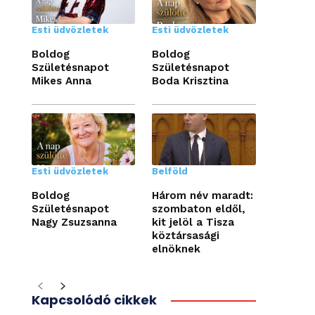
Esti üdvözletek
Esti üdvözletek
Boldog
Boldog
Születésnapot
Születésnapot
Mikes Anna
Boda Krisztina
Esti üdvözletek
Belföld
Boldog
Három név maradt:
Születésnapot
szombaton eldől,
Nagy Zsuzsanna
kit jelöl a Tisza
köztársasági
elnöknek
Kapcsolódó cikkek