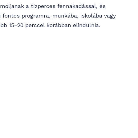
ámoljanak a tízperces fennakadással, és
ki fontos programra, munkába, iskolába vagy
ább 15–20 perccel korábban elindulnia.