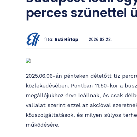
perces szünettel 
írta:
Esti Hírlap
2026.02.22.
2025.06.06-án pénteken délelőtt tíz perc
közlekedésében. Pontban 11:50-kor a busz
megállójukhoz érve leállnak, és csak délbe
vállalat szerint ezzel az akcióval szeretné
közszolgáltatások, és milyen súlyos terh
működésére.