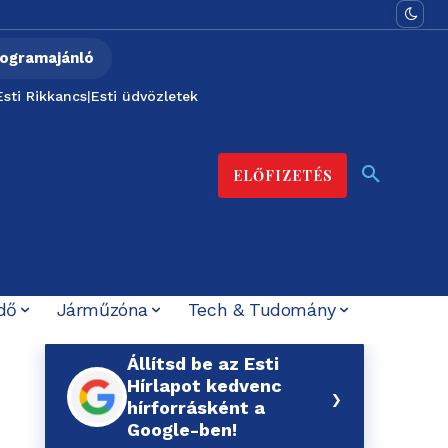
ogramajánló
Esti Rikkancs
|
Esti üdvözletek
ELŐFIZETÉS
dő
Járműzóna
Tech & Tudomány
Állítsd be az Esti
Hírlapot kedvenc
›
hírforrásként a
Google-ben!