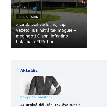
LABDARÚGÁS
LABDAR
Zsarolással vádolják, saját
vezetői is kihátráltak mögüle –
Molinóv
megingott Gianni Infantino
szurkol
hatalma a FIFA-ban
meccsk
Aktuális
Könyv és irodalom
Az utolsó délután: 177 éve tűnt el