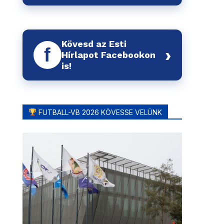
Kövesd az Esti
f
›
Hírlapot Facebookon
is!
FUTBALL-VB 2026 KÖVESSE VELÜNK