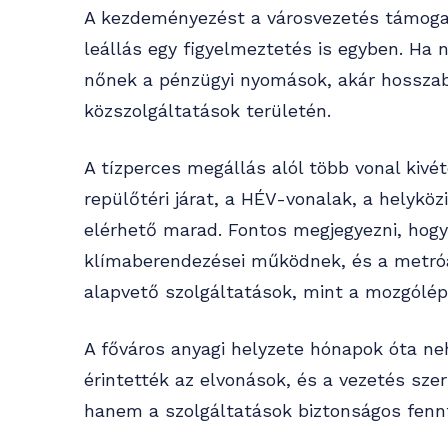
A kezdeményezést a városvezetés támogatj
leállás egy figyelmeztetés is egyben. Ha n
nőnek a pénzügyi nyomások, akár hosszab
közszolgáltatások területén.
A tízperces megállás alól több vonal kivét
repülőtéri járat, a HÉV-vonalak, a helyköz
elérhető marad. Fontos megjegyezni, hogy 
klímaberendezései működnek, és a metró
alapvető szolgáltatások, mint a mozgólépc
A főváros anyagi helyzete hónapok óta neh
érintették az elvonások, és a vezetés sze
hanem a szolgáltatások biztonságos fennta