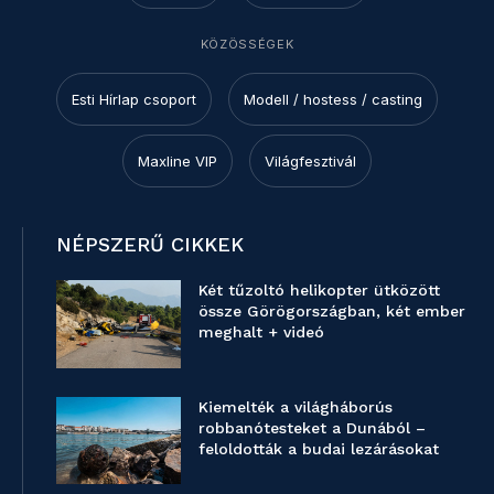
KÖZÖSSÉGEK
Esti Hírlap csoport
Modell / hostess / casting
Maxline VIP
Világfesztivál
NÉPSZERŰ CIKKEK
Két tűzoltó helikopter ütközött
össze Görögországban, két ember
meghalt + videó
Kiemelték a világháborús
robbanótesteket a Dunából –
feloldották a budai lezárásokat