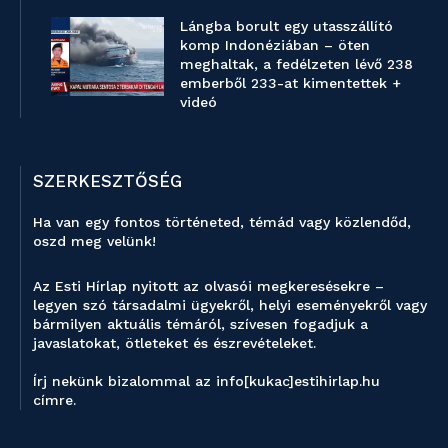
Lángba borult egy utasszállító
komp Indonéziában – öten
meghaltak, a fedélzeten lévő 238
emberből 233-at kimentettek +
videó
SZERKESZTŐSÉG
Ha van egy fontos történeted, témád vagy közlendőd,
oszd meg velünk!
Az Esti Hírlap nyitott az olvasói megkeresésekre –
legyen szó társadalmi ügyekről, helyi eseményekről vagy
bármilyen aktuális témáról, szívesen fogadjuk a
javaslatokat, ötleteket és észrevételeket.
Írj nekünk bizalommal az info[kukac]estihirlap.hu
címre.