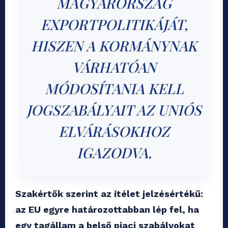
MAGYARORSZÁG
EXPORTPOLITIKÁJÁT,
HISZEN A KORMÁNYNAK
VÁRHATÓAN
MÓDOSÍTANIA KELL
JOGSZABÁLYAIT AZ UNIÓS
ELVÁRÁSOKHOZ
IGAZODVA.
Szakértők szerint az ítélet jelzésértékű:
az EU egyre határozottabban lép fel, ha
egy tagállam a belső piaci szabályokat