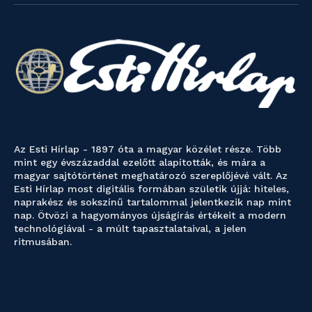
Az Esti Hírlap - 1897 óta a magyar közélet része. Több
mint egy évszázaddal ezelőtt alapították, és mára a
magyar sajtótörténet meghatározó szereplőjévé vált. Az
Esti Hírlap most digitális formában születik újjá: hiteles,
naprakész és sokszínű tartalommal jelentkezik nap mint
nap. Ötvözi a hagyományos újságírás értékeit a modern
technológiával - a múlt tapasztalataival, a jelen
ritmusában.