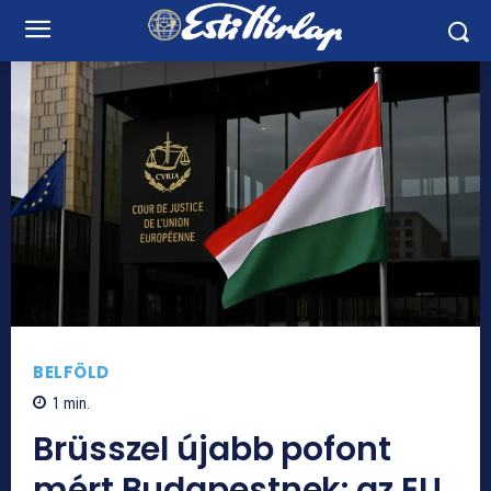
BELFÖLD
1
min.
Brüsszel újabb pofont
mért Budapestnek: az EU