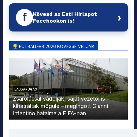
Kövesd az Esti Hírlapot
f
›
Facebookon is!
FUTBALL-VB 2026 KÖVESSE VELÜNK
LABDARÚGÁS
L
Zsarolással vádolják, saját vezetői is
kihátráltak mögüle – megingott Gianni
Mo
Infantino hatalma a FIFA-ban
el