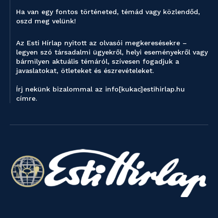
Ha van egy fontos történeted, témád vagy közlendőd,
oszd meg velünk!
Az Esti Hírlap nyitott az olvasói megkeresésekre –
legyen szó társadalmi ügyekről, helyi eseményekről vagy
bármilyen aktuális témáról, szívesen fogadjuk a
javaslatokat, ötleteket és észrevételeket.
Írj nekünk bizalommal az info[kukac]estihirlap.hu
címre.