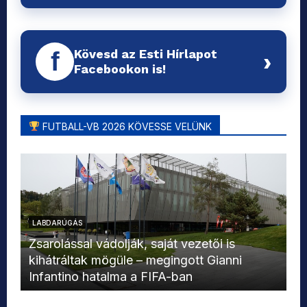
Kövesd az Esti Hírlapot
f
›
Facebookon is!
FUTBALL-VB 2026 KÖVESSE VELÜNK
LABDARÚGÁS
L
Zsarolással vádolják, saját vezetői is
kihátráltak mögüle – megingott Gianni
Mo
Infantino hatalma a FIFA-ban
el