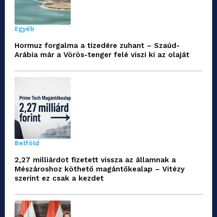
Egyéb
Hormuz forgalma a tizedére zuhant – Szaúd-
Arábia már a Vörös-tenger felé viszi ki az olaját
Belföld
2,27 milliárdot fizetett vissza az államnak a
Mészároshoz köthető magántőkealap – Vitézy
szerint ez csak a kezdet