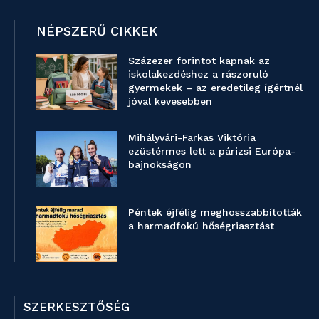
NÉPSZERŰ CIKKEK
Százezer forintot kapnak az
iskolakezdéshez a rászoruló
gyermekek – az eredetileg ígértnél
jóval kevesebben
Mihályvári-Farkas Viktória
ezüstérmes lett a párizsi Európa-
bajnokságon
Péntek éjfélig meghosszabbították
a harmadfokú hőségriasztást
SZERKESZTŐSÉG