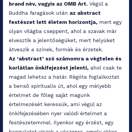
brand nèv, vagyis az OMB Art.
Vègül a
Buddha faragások után
az abstract
festészet lett életem horizontja,
mert egy
olyan világba cseppent, ahol a szavak màr
elvesztik a jelentősègüket, mert helyüket
àtveszik a színek, formàk és érzetek.
Az ‘abstract’ szó számomra a vègtelen és
korlàtlan önkifejezést jelenti,
ahol csak te
magad lehetsz a határ. Règóta foglalkoztat
a benső spiritualis út, ahol egy mèlyebb
értelmet de főleg sajàt magunk
értelmezésèt keressük, ami vègül az
önkifejezésében nyer valódi értelmet a
festészetemmel. Ilyenkor egy érzést, egy
hangulatot viszek a vászonra, amely akkor,