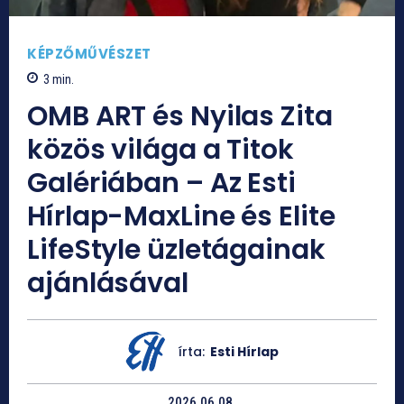
KÉPZŐMŰVÉSZET
3
min.
OMB ART és Nyilas Zita
közös világa a Titok
Galériában – Az Esti
Hírlap-MaxLine és Elite
LifeStyle üzletágainak
ajánlásával
írta:
Esti Hírlap
2026.06.08.