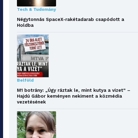
Tech & Tudomány
Négytonnás SpaceX-rakétadarab csapódott a
Holdba
Belföld
M1 botrány: „Úgy ráztak le, mint kutya a vizet” –
Hajdú Gábor keményen nekiment a közmédia
vezetésének