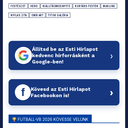
FESTÉSZET
HERO
KIÁLLÍTÁSMEGNYITÓ
KORTÁRS FESTŐK
MAXLINE
NYILAS ZITA
OMB ART
TITOK GALÉRIA
Állítsd be az Esti Hírlapot
›
kedvenc hírforrásként a
Google-ben!
Kövesd az Esti Hírlapot
f
›
Facebookon is!
FUTBALL-VB 2026 KÖVESSE VELÜNK