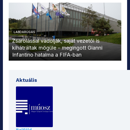
LABDARÚGÁS
L
Zsarolással vádolják, saját vezetői is
kihátráltak mögüle – megingott Gianni
Mo
Infantino hatalma a FIFA-ban
el
Aktuális
Belföld