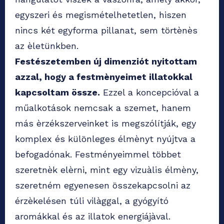
egyszeri és megismételhetetlen, hiszen
nincs két egyforma pillanat, sem törtènès
az èletünkben.
Festészetemben új dimenziót nyitottam
azzal, hogy a festmènyeimet illatokkal
kapcsoltam össze.
Ezzel a koncepcióval a
műalkotások nemcsak a szemet, hanem
más èrzékszerveinket is megszólítják, egy
komplex és különleges élmènyt nyújtva a
befogadónak. Festményeimmel többet
szeretnèk elèrni, mint egy vizuàlis élmèny,
szeretném egyenesen összekapcsolni az
érzèkelésen túli vilàggal, a gyógyító
aromákkal és az illatok energiájàval.