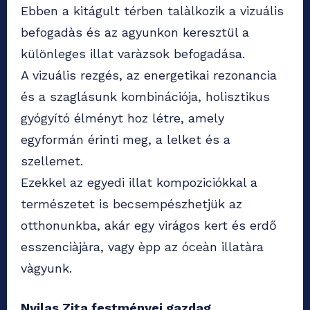
Ebben a kitágult térben talàlkozik a vizuális
befogadàs és az agyunkon keresztül a
különleges illat varàzsok befogadása.
A vizuális rezgés, az energetikai rezonancia
és a szaglásunk kombinációja, holisztikus
gyógyító élményt hoz létre, amely
egyformán érinti meg, a lelket és a
szellemet.
Ezekkel az egyedi illat kompoziciókkal a
természetet is becsempészhetjük az
otthonunkba, akár egy virágos kert és erdő
esszenciàjàra, vagy èpp az óceàn illatàra
vàgyunk.
Nyilas Zita festményei gazdag