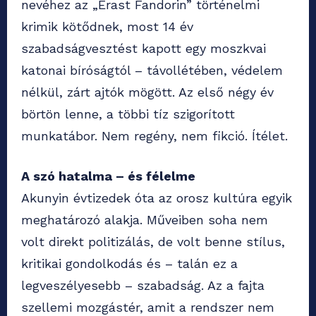
nevéhez az „Erast Fandorin” történelmi
krimik kötődnek, most 14 év
szabadságvesztést kapott egy moszkvai
katonai bíróságtól – távollétében, védelem
nélkül, zárt ajtók mögött. Az első négy év
börtön lenne, a többi tíz szigorított
munkatábor. Nem regény, nem fikció. Ítélet.
A szó hatalma – és félelme
Akunyin évtizedek óta az orosz kultúra egyik
meghatározó alakja. Műveiben soha nem
volt direkt politizálás, de volt benne stílus,
kritikai gondolkodás és – talán ez a
legveszélyesebb – szabadság. Az a fajta
szellemi mozgástér, amit a rendszer nem