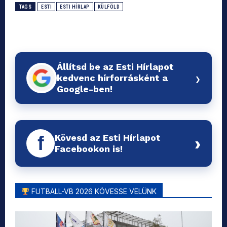
TAGS
ESTI
ESTI HÍRLAP
KÜLFÖLD
Állítsd be az Esti Hírlapot
›
kedvenc hírforrásként a
Google-ben!
Kövesd az Esti Hírlapot
f
›
Facebookon is!
FUTBALL-VB 2026 KÖVESSE VELÜNK