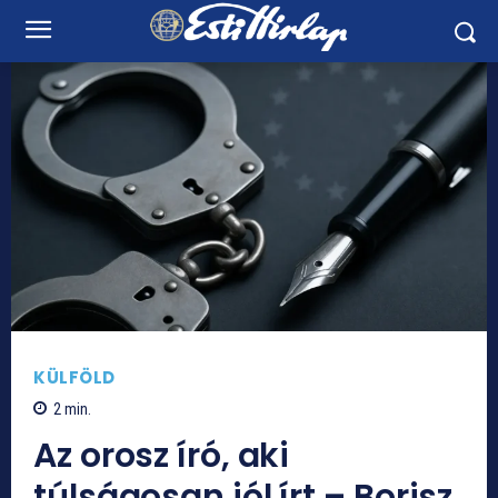
KÜLFÖLD
2
min.
Az orosz író, aki
túlságosan jól írt – Borisz