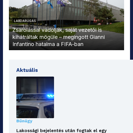
LABDARÚGÁS
L
Zsarolással vádolják, saját vezetői is
kihátráltak mögüle – megingott Gianni
Mo
Infantino hatalma a FIFA-ban
el
Aktuális
Bűnügy
Lakossági bejelentés után fogtak el egy