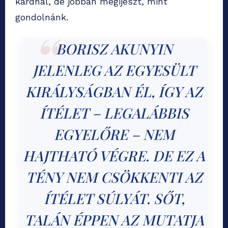
kardnál, de jobban megijeszt, mint
gondolnánk.
BORISZ AKUNYIN
JELENLEG AZ EGYESÜLT
KIRÁLYSÁGBAN ÉL, ÍGY AZ
ÍTÉLET – LEGALÁBBIS
EGYELŐRE – NEM
HAJTHATÓ VÉGRE. DE EZ A
TÉNY NEM CSÖKKENTI AZ
ÍTÉLET SÚLYÁT. SŐT,
TALÁN ÉPPEN AZ MUTATJA