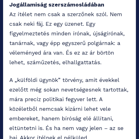
Jogállamiság szerszámosládában
Az ítélet nem csak a szerzőnek szól. Nem
csak neki fáj. Ez egy üzenet. Egy
figyelmeztetés minden írónak, újságírónak,
tanárnak, vagy épp egyszerű polgárnak: a
véleményed ára van. És ez az ár börtön
lehet, száműzetés, elhallgattatás.
A „külföldi ügynök” törvény, amit évekkel
ezelőtt még sokan nevetségesnek tartottak,
mára precíz politikai fegyver lett. A
közéletből nemcsak kizárni lehet vele
embereket, hanem bíróság elé állítani,
eltüntetni is. És ha nem vagy jelen – az se
baj. Akkor ítélnek el nélküled.