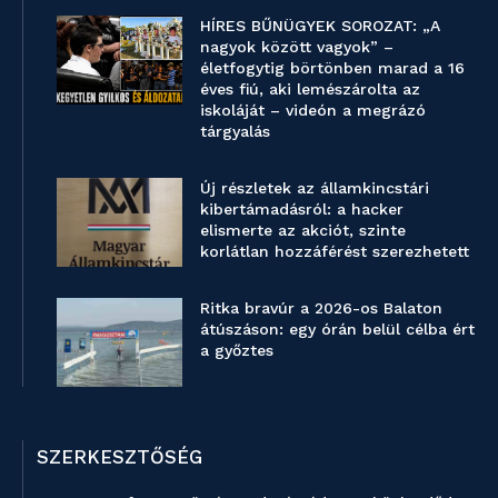
HÍRES BŰNÜGYEK SOROZAT: „A
nagyok között vagyok” –
életfogytig börtönben marad a 16
éves fiú, aki lemészárolta az
iskoláját – videón a megrázó
tárgyalás
Új részletek az államkincstári
kibertámadásról: a hacker
elismerte az akciót, szinte
korlátlan hozzáférést szerezhetett
Ritka bravúr a 2026-os Balaton
átúszáson: egy órán belül célba ért
a győztes
SZERKESZTŐSÉG