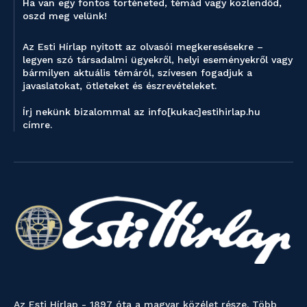
Ha van egy fontos történeted, témád vagy közlendőd,
oszd meg velünk!
Az Esti Hírlap nyitott az olvasói megkeresésekre –
legyen szó társadalmi ügyekről, helyi eseményekről vagy
bármilyen aktuális témáról, szívesen fogadjuk a
javaslatokat, ötleteket és észrevételeket.
Írj nekünk bizalommal az info[kukac]estihirlap.hu
címre.
Az Esti Hírlap - 1897 óta a magyar közélet része. Több