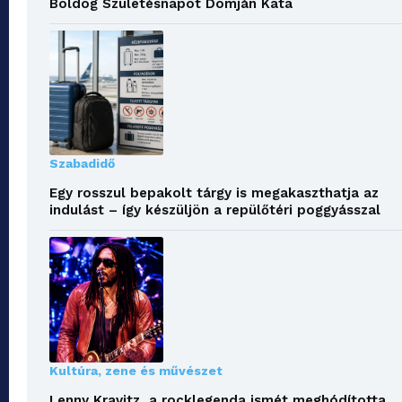
Boldog Születésnapot Domján Kata
Szabadidő
Egy rosszul bepakolt tárgy is megakaszthatja az
indulást – így készüljön a repülőtéri poggyásszal
Kultúra, zene és művészet
Lenny Kravitz, a rocklegenda ismét meghódította