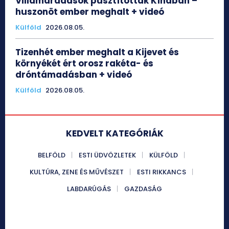
Villámáradások pusztítottak Kínában –
huszonöt ember meghalt + videó
Külföld
2026.08.05.
Tizenhét ember meghalt a Kijevet és
környékét ért orosz rakéta- és
dróntámadásban + videó
Külföld
2026.08.05.
KEDVELT KATEGÓRIÁK
BELFÖLD
ESTI ÜDVÖZLETEK
KÜLFÖLD
KULTÚRA, ZENE ÉS MŰVÉSZET
ESTI RIKKANCS
LABDARÚGÁS
GAZDASÁG