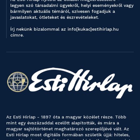
legyen szó társadalmi ügyekről, helyi eseményekről vagy
bármilyen aktuális témáról, szívesen fogadjuk a
javaslatokat, ötleteket és észrevételeket.
Írj nekünk bizalommal az info[kukac]estihirlap.hu
címre.
Az Esti Hírlap - 1897 óta a magyar közélet része. Több
mint egy évszázaddal ezelőtt alapították, és mára a
magyar sajtótörténet meghatározó szereplőjévé vált. Az
Esti Hírlap most digitális formában születik újjá: hiteles,