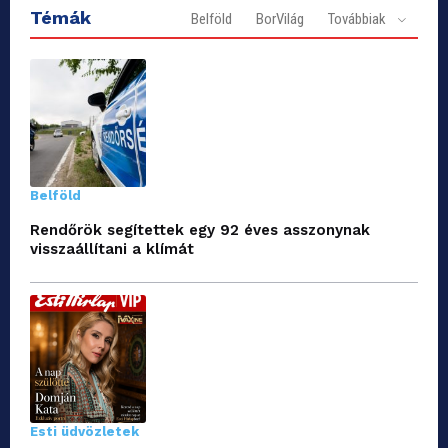
Témák
Belföld
BorVilág
Továbbiak
Belföld
Rendőrök segítettek egy 92 éves asszonynak
visszaállítani a klímát
Esti üdvözletek