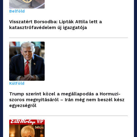
Belföld
Visszatért Borsodba: Lipták Attila lett a
katasztrófavédelem új igazgatója
Külföld
Trump szerint közel a megállapodás a Hormuzi-
szoros megnyitásáról – Irán még nem beszél kész
egyezségről