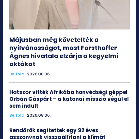
Májusban még követelték a
nyilvánosságot, most Forsthoffer
Ágnes hivatala elzárja a kegyelmi
aktákat
Belföld
2026.08.06.
Hatszor vitték Afrikába honvédségi géppel
Orbán Gáspárt – a katonai misszió végül el
sem indult
Belföld
2026.08.06.
Rendőrök segítettek egy 92 éves
asszonynak visszaállítani a klímát