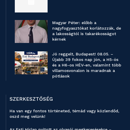
Magyar Péter: előbb a
nagyfogyasztókat korlátozzák, de
a lakosságtól is takarékosságot
kérnek
Jó reggelt, Budapest! 08.05. –
Újabb 39 fokos nap jön, a H5-ös
és a H6-os HÉV-en, valamint több
villamosvonalon is maradnak a
pótlások
SZERKESZTŐSÉG
Ha van egy fontos történeted, témád vagy közlendőd,
oszd meg velünk!
Az Esti Hírlap nyitott az olvasói megkeresésekre –