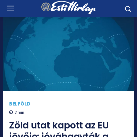
BELFÖLD
2
min.
Zöld utat kapott az EU
jövője: jóváhagyták a