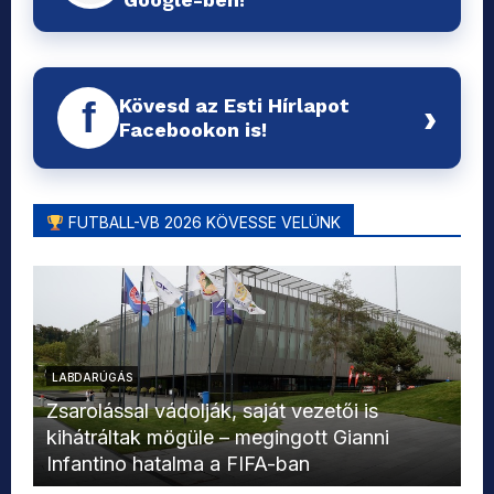
Kövesd az Esti Hírlapot
f
›
Facebookon is!
FUTBALL-VB 2026 KÖVESSE VELÜNK
LABDARÚGÁS
L
Zsarolással vádolják, saját vezetői is
kihátráltak mögüle – megingott Gianni
Mo
Infantino hatalma a FIFA-ban
el