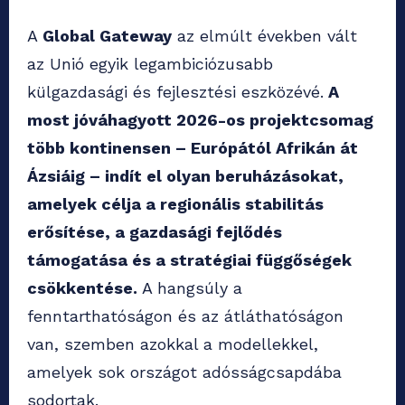
A
Global Gateway
az elmúlt években vált
az Unió egyik legambiciózusabb
külgazdasági és fejlesztési eszközévé.
A
most jóváhagyott 2026-os projektcsomag
több kontinensen – Európától Afrikán át
Ázsiáig – indít el olyan beruházásokat,
amelyek célja a regionális stabilitás
erősítése, a gazdasági fejlődés
támogatása és a stratégiai függőségek
csökkentése.
A hangsúly a
fenntarthatóságon és az átláthatóságon
van, szemben azokkal a modellekkel,
amelyek sok országot adósságcsapdába
sodortak.