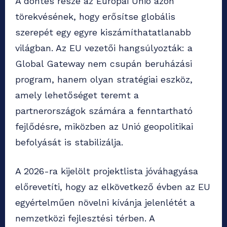
A döntés része az Európai Unió azon
törekvésének, hogy erősítse globális
szerepét egy egyre kiszámíthatatlanabb
világban. Az EU vezetői hangsúlyozták: a
Global Gateway nem csupán beruházási
program, hanem olyan stratégiai eszköz,
amely lehetőséget teremt a
partnerországok számára a fenntartható
fejlődésre, miközben az Unió geopolitikai
befolyását is stabilizálja.
A 2026-ra kijelölt projektlista jóváhagyása
előrevetíti, hogy az elkövetkező évben az EU
egyértelműen növelni kívánja jelenlétét a
nemzetközi fejlesztési térben. A