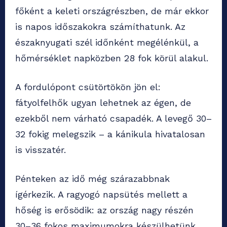
főként a keleti országrészben, de már ekkor
is napos időszakokra számíthatunk. Az
északnyugati szél időnként megélénkül, a
hőmérséklet napközben 28 fok körül alakul.
A fordulópont csütörtökön jön el:
fátyolfelhők ugyan lehetnek az égen, de
ezekből nem várható csapadék. A levegő 30–
32 fokig melegszik – a kánikula hivatalosan
is visszatér.
Pénteken az idő még szárazabbnak
ígérkezik. A ragyogó napsütés mellett a
hőség is erősödik: az ország nagy részén
30–36 fokos maximumokra készülhetünk.