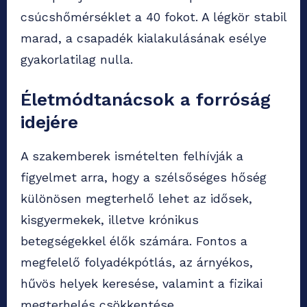
csúcshőmérséklet a 40 fokot. A légkör stabil
marad, a csapadék kialakulásának esélye
gyakorlatilag nulla.
Életmódtanácsok a forróság
idejére
A szakemberek ismételten felhívják a
figyelmet arra, hogy a szélsőséges hőség
különösen megterhelő lehet az idősek,
kisgyermekek, illetve krónikus
betegségekkel élők számára. Fontos a
megfelelő folyadékpótlás, az árnyékos,
hűvös helyek keresése, valamint a fizikai
megterhelés csökkentése.