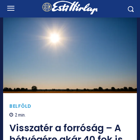
BELFÖLD
2
min.
Visszatér a forróság – A
hétvégére akár 40 fok is