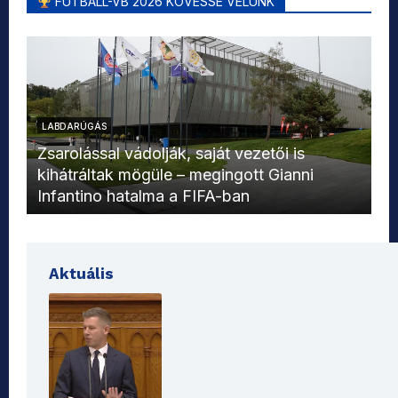
FUTBALL-VB 2026 KÖVESSE VELÜNK
LABDARÚGÁS
L
Zsarolással vádolják, saját vezetői is
kihátráltak mögüle – megingott Gianni
Mo
Infantino hatalma a FIFA-ban
el
Aktuális