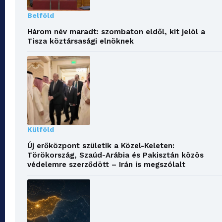
Belföld
Három név maradt: szombaton eldől, kit jelöl a
Tisza köztársasági elnöknek
Külföld
Új erőközpont születik a Közel-Keleten:
Törökország, Szaúd-Arábia és Pakisztán közös
védelemre szerződött – Irán is megszólalt