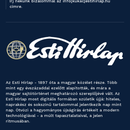
Írj nekünk bizalommal az info[kukac]estihirlap.hu
címre.
Az Esti Hírlap - 1897 óta a magyar közélet része. Több
mint egy évszázaddal ezelőtt alapították, és mára a
magyar sajtótörténet meghatározó szereplőjévé vált. Az
Esti Hírlap most digitális formában születik újjá: hiteles,
naprakész és sokszínű tartalommal jelentkezik nap mint
nap. Ötvözi a hagyományos újságírás értékeit a modern
technológiával - a múlt tapasztalataival, a jelen
ritmusában.