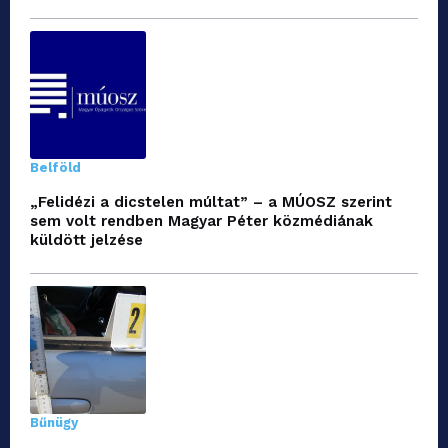
Belföld
„Felidézi a dicstelen múltat” – a MÚOSZ szerint
sem volt rendben Magyar Péter közmédiának
küldött jelzése
Bűnügy