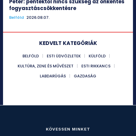
Péter: péntektől nincs szükség az önkéntes
fogyasztáscsökkentésre
Belföld
2026.08.07.
KEDVELT KATEGÓRIÁK
BELFÖLD
ESTI ÜDVÖZLETEK
KÜLFÖLD
KULTÚRA, ZENE ÉS MŰVÉSZET
ESTI RIKKANCS
LABDARÚGÁS
GAZDASÁG
KÖVESSEN MINKET