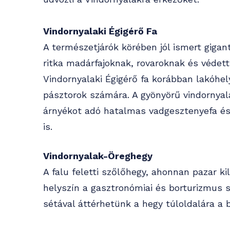
Vindornyalaki Égigérő Fa
A természetjárók körében jól ismert gigan
ritka madárfajoknak, rovaroknak és védet
Vindornyalaki Égigérő fa korábban lakóhel
pásztorok számára. A gyönyörű vindornyala
árnyékot adó hatalmas vadgesztenyefa és
is.
Vindornyalak-Öreghegy
A falu feletti szőlőhegy, ahonnan pazar kil
helyszín a gasztronómiai és borturizmus 
sétával áttérhetünk a hegy túloldalára a