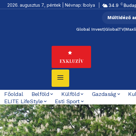
C
2026. augusztus 7., péntek | Névnap: Ibolya
34.9
Buda
Múltidéző a
Global Invest
|
GlobalTV
|
Maxl
EXKLUZÍV
Főoldal
Belföld
Külföld
Gazdaság
Ku
ELITE LifeStyle
Esti Sport