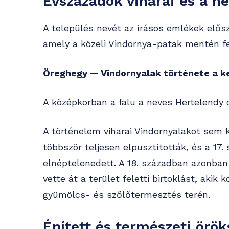
Évszázadok viharai és a n
A település nevét az írásos emlékek elős
amely a közeli Vindornya-patak mentén fe
Öreghegy — Vindornyalak története a k
A középkorban a falu a neves Hertelendy c
A történelem viharai Vindornyalakot sem 
többször teljesen elpusztították, és a 17.
elnéptelenedett. A 18. században azonban 
vette át a terület feletti birtoklást, aki
gyümölcs- és szőlőtermesztés terén.
Épített és természeti örök