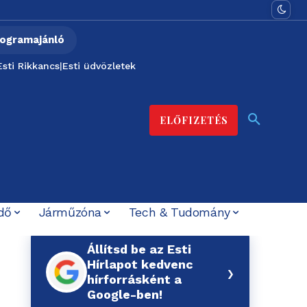
ogramajánló
Esti Rikkancs
|
Esti üdvözletek
ELŐFIZETÉS
dő
Járműzóna
Tech & Tudomány
Állítsd be az Esti
Hírlapot kedvenc
›
hírforrásként a
Google-ben!