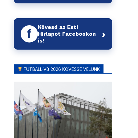
Kövesd az Esti
f
›
Hírlapot Facebookon
is!
FUTBALL-VB 2026 KÖVESSE VELÜNK