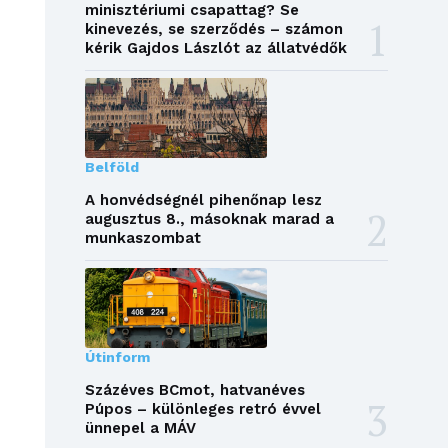
minisztériumi csapattag? Se
kinevezés, se szerződés – számon
kérik Gajdos Lászlót az állatvédők
Belföld
A honvédségnél pihenőnap lesz
augusztus 8., másoknak marad a
munkaszombat
Útinform
Százéves BCmot, hatvanéves
Púpos – különleges retró évvel
ünnepel a MÁV