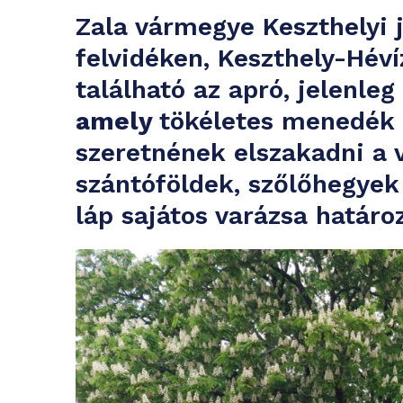
Zala vármegye Keszthelyi 
felvidéken, Keszthely-Hé
található az apró, jelenle
amely
tökéletes menedék
szeretnének elszakadni a 
szántóföldek, szőlőhegye
láp sajátos varázsa határo