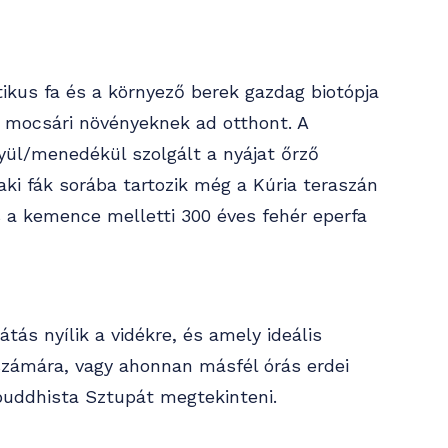
tikus fa és a környező berek gazdag biotópja
t mocsári növényeknek ad otthont. A
yül/menedékül szolgált a nyájat őrző
ki fák sorába tartozik még a Kúria teraszán
 a kemence melletti 300 éves fehér eperfa
átás nyílik a vidékre, és amely ideális
számára, vagy ahonnan másfél órás erdei
 buddhista Sztupát megtekinteni.