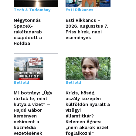
Tech & Tudomány
Esti Rikkancs
Négytonnás
Esti Rikkancs –
SpaceX-
2026. augusztus 7.
rakétadarab
Friss hírek, napi
csapódott a
események
Holdba
Belföld
Belföld
M1 botrány: „Úgy
Krízis, hőség,
ráztak le, mint
aszály közepén
kutya a vizet” –
külföldön nyaralt a
Hajdú Gábor
vízügyi
keményen
államtitkár?
nekiment a
Kelemen Ágnes:
közmédia
„nem akarok ezzel
vezetésének
foglalkozni”