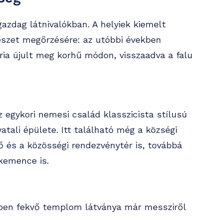
gazdag látnivalókban. A helyiek kiemelt
észet megőrzésére: az utóbbi években
ria újult meg korhű módon, visszaadva a falu
z egykori nemesi család klasszicista stílusú
atali épülete. Itt található még a községi
ő és a közösségi rendezvénytér is, továbbá
 kemence is.
ben fekvő templom látványa már messziről