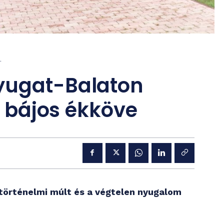
.
yugat-Balaton
t, bájos ékköve
 történelmi múlt és a végtelen nyugalom