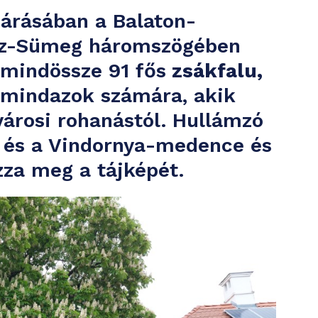
járásában a Balaton-
víz-Sümeg háromszögében
g mindössze 91 fős
zsákfalu,
 mindazok számára, akik
városi rohanástól. Hullámzó
k és a Vindornya-medence és
zza meg a tájképét.