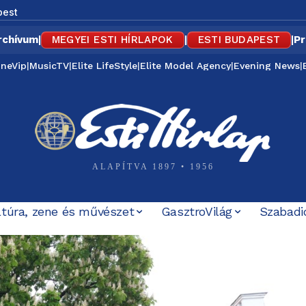
pest
rchívum
|
MEGYEI ESTI HÍRLAPOK
|
ESTI BUDAPEST
|
Pr
ineVip
|
MusicTV
|
Elite LifeStyle
|
Elite Model Agency
|
Evening News
|
ALAPÍTVA 1897 • 1956
ltúra, zene és művészet
GasztroVilág
Szabadi