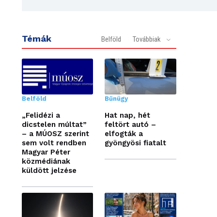
Témák
Belföld
Továbbiak
Belföld
Bűnügy
„Felidézi a
Hat nap, hét
dicstelen múltat”
feltört autó –
– a MÚOSZ szerint
elfogták a
sem volt rendben
gyöngyösi fiatalt
Magyar Péter
közmédiának
küldött jelzése