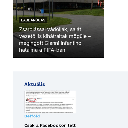
LABDARÚGÁS
LABDAR
Zsarolással vádolják, saját
vezetői is kihátráltak mögüle –
Molinóv
megingott Gianni Infantino
szurkol
hatalma a FIFA-ban
meccsk
Aktuális
Belföld
Csak a Facebookon lett