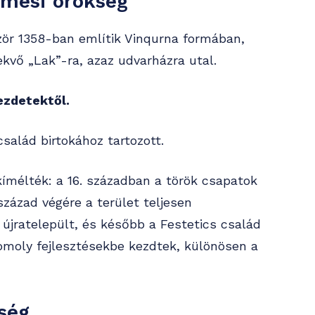
emesi örökség
zör 1358-ban említik Vinqurna formában,
kvő „Lak”-ra, azaz udvarházra utal.
ezdetektől.
salád birtokához tartozott.
kímélték: a 16. században a török csapatok
 század végére a terület teljesen
újratelepült, és később a Festetics család
k komoly fejlesztésekbe kezdtek, különösen a
ség