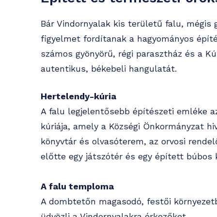
Bár Vindornyalak kis területű falu, mégis 
figyelmet fordítanak a hagyományos épít
számos gyönyörű, régi parasztház és a Kú
autentikus, békebeli hangulatát.
Hertelendy-kúria
A falu legjelentősebb építészeti emléke a
kúriája, amely a Községi Önkormányzat hiv
könyvtár és olvasóterem, az orvosi rendel
előtte egy játszótér és egy épített búbos
A falu temploma
A dombtetőn magasodó, festői környezet
üdvözli a Vindornyalakra érkezőket.