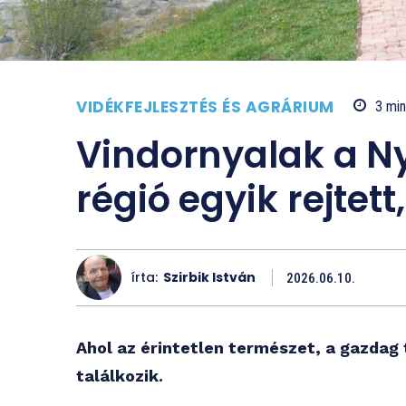
VIDÉKFEJLESZTÉS ÉS AGRÁRIUM
3
min
Vindornyalak a N
régió egyik rejtet
írta:
Szirbik István
2026.06.10.
Ahol az érintetlen természet, a gazdag
találkozik.