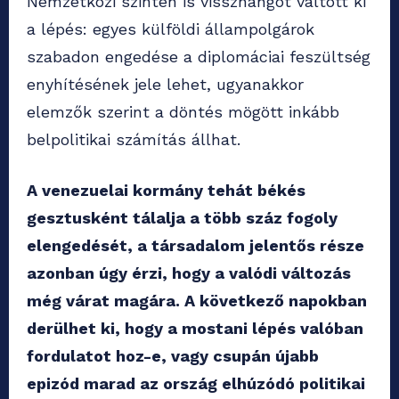
Nemzetközi szinten is visszhangot váltott ki
a lépés: egyes külföldi állampolgárok
szabadon engedése a diplomáciai feszültség
enyhítésének jele lehet, ugyanakkor
elemzők szerint a döntés mögött inkább
belpolitikai számítás állhat.
A venezuelai kormány tehát békés
gesztusként tálalja a több száz fogoly
elengedését, a társadalom jelentős része
azonban úgy érzi, hogy a valódi változás
még várat magára. A következő napokban
derülhet ki, hogy a mostani lépés valóban
fordulatot hoz-e, vagy csupán újabb
epizód marad az ország elhúzódó politikai