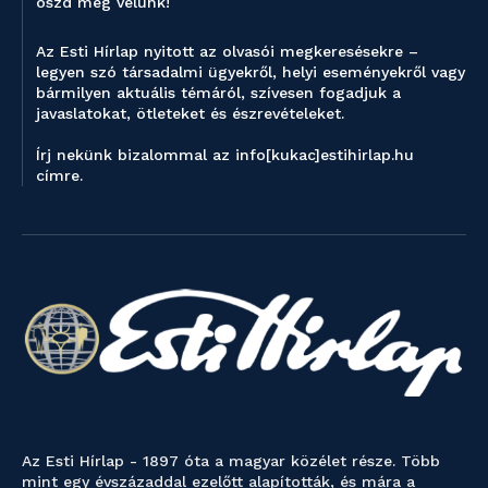
oszd meg velünk!
Az Esti Hírlap nyitott az olvasói megkeresésekre –
legyen szó társadalmi ügyekről, helyi eseményekről vagy
bármilyen aktuális témáról, szívesen fogadjuk a
javaslatokat, ötleteket és észrevételeket.
Írj nekünk bizalommal az info[kukac]estihirlap.hu
címre.
Az Esti Hírlap - 1897 óta a magyar közélet része. Több
mint egy évszázaddal ezelőtt alapították, és mára a