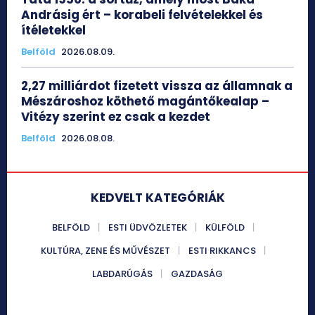
Andrásig ért – korabeli felvételekkel és
ítéletekkel
Belföld
2026.08.09.
2,27 milliárdot fizetett vissza az államnak a
Mészároshoz köthető magántőkealap –
Vitézy szerint ez csak a kezdet
Belföld
2026.08.08.
KEDVELT KATEGÓRIÁK
BELFÖLD
ESTI ÜDVÖZLETEK
KÜLFÖLD
KULTÚRA, ZENE ÉS MŰVÉSZET
ESTI RIKKANCS
LABDARÚGÁS
GAZDASÁG