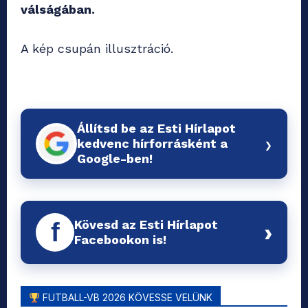
válságában.
A kép csupán illusztráció.
Állítsd be az Esti Hírlapot
›
kedvenc hírforrásként a
Google-ben!
Kövesd az Esti Hírlapot
f
›
Facebookon is!
FUTBALL-VB 2026 KÖVESSE VELÜNK