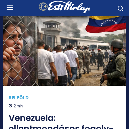
BELFÖLD
2
min.
Venezuela:
ellentmondásos fogoly-