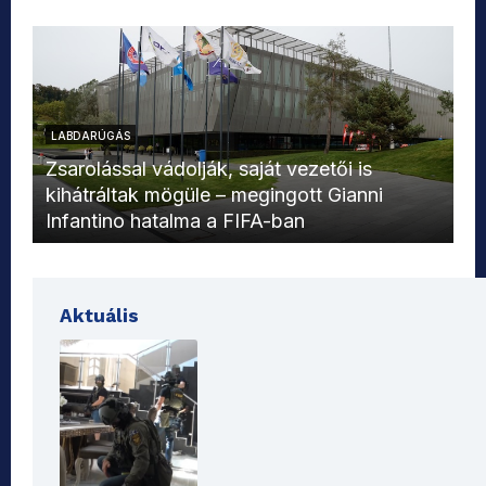
LABDARÚGÁS
L
Zsarolással vádolják, saját vezetői is
kihátráltak mögüle – megingott Gianni
Mo
Infantino hatalma a FIFA-ban
el
Aktuális