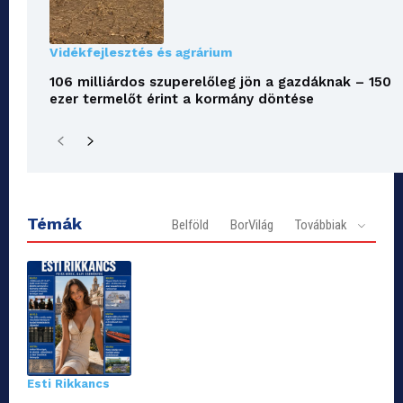
Vidékfejlesztés és agrárium
106 milliárdos szuperelőleg jön a gazdáknak – 150
ezer termelőt érint a kormány döntése
Témák
Belföld
BorVilág
Továbbiak
Esti Rikkancs