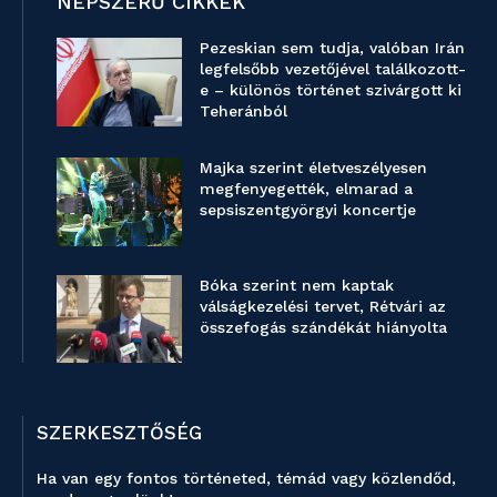
NÉPSZERŰ CIKKEK
Pezeskian sem tudja, valóban Irán
legfelsőbb vezetőjével találkozott-
e – különös történet szivárgott ki
Teheránból
Majka szerint életveszélyesen
megfenyegették, elmarad a
sepsiszentgyörgyi koncertje
Bóka szerint nem kaptak
válságkezelési tervet, Rétvári az
összefogás szándékát hiányolta
SZERKESZTŐSÉG
Ha van egy fontos történeted, témád vagy közlendőd,