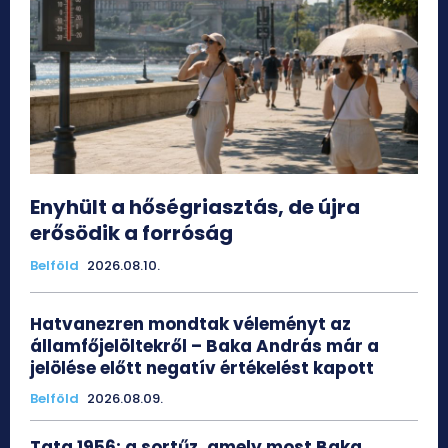
Enyhült a hőségriasztás, de újra
erősödik a forróság
Belföld
2026.08.10.
Hatvanezren mondtak véleményt az
államfőjelöltekről – Baka András már a
jelölése előtt negatív értékelést kapott
Belföld
2026.08.09.
Tata 1956: a sortűz, amely most Baka