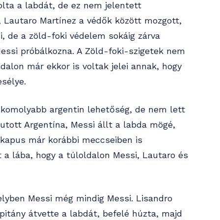
olta a labdát, de ez nem jelentett
t, Lautaro Martínez a védők között mozgott,
, de a zöld-foki védelem sokáig zárva
essi próbálkozna. A Zöld-foki-szigetek nem
ldalon már ekkor is voltak jelei annak, hogy
sélye.
ő komolyabb argentin lehetőség, de nem lett
jutott Argentína, Messi állt a labda mögé,
 kapus már korábbi meccseiben is
a lába, hogy a túloldalon Messi, Lautaro és
melyben Messi még mindig Messi. Lisandro
pitány átvette a labdát, befelé húzta, majd