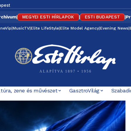
apest
rchívum
|
MEGYEI ESTI HÍRLAPOK
|
ESTI BUDAPEST
|
Pr
ineVip
|
MusicTV
|
Elite LifeStyle
|
Elite Model Agency
|
Evening News
|
ALAPÍTVA 1897 • 1956
ltúra, zene és művészet
GasztroVilág
Szabadi