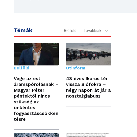
Témák
Belföld
Továbbiak
Belföld
Útinform
Vége az esti
48 éves Ikarus tér
áramspórolásnak –
vissza Siófokra –
Magyar Péter:
négy napon át jár a
péntektől nincs
nosztalgiabusz
szükség az
önkéntes
fogyasztáscsökken
tésre