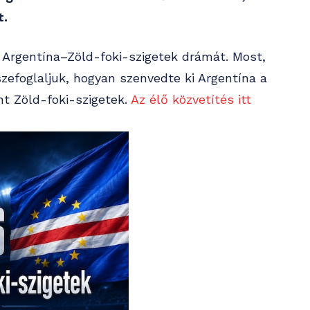
t.
 Argentína–Zöld-foki-szigetek drámát. Most,
efoglaljuk, hogyan szenvedte ki Argentína a
t Zöld-foki-szigetek.
Az élő közvetítés itt