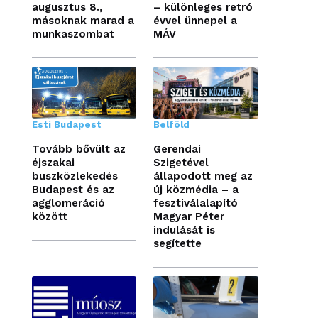
augusztus 8.,
– különleges retró
másoknak marad a
évvel ünnepel a
munkaszombat
MÁV
Esti Budapest
Belföld
Tovább bővült az
Gerendai
éjszakai
Szigetével
buszközlekedés
állapodott meg az
Budapest és az
új közmédia – a
agglomeráció
fesztiválalapító
között
Magyar Péter
indulását is
segítette