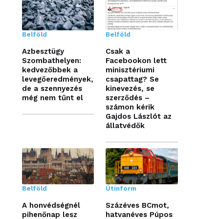
Belföld
Belföld
Azbesztügy
Csak a
Szombathelyen:
Facebookon lett
kedvezőbbek a
minisztériumi
levegőeredmények,
csapattag? Se
de a szennyezés
kinevezés, se
még nem tűnt el
szerződés –
számon kérik
Gajdos Lászlót az
állatvédők
Belföld
Útinform
A honvédségnél
Százéves BCmot,
pihenőnap lesz
hatvanéves Púpos