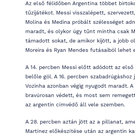
Az első félidőben Argentína többet birtok
tűzijátékot. Messi visszalépett, szervezet
Molina és Medina próbált szélességet adni
maradt, és olykor úgy tűnt mintha csak M
támadott sokat, de amikor kijött, a jobb o
Moreira és Ryan Mendes futásaiból lehet e
A 14. percben Messi előtt adódott az els
belőle gól. A 16. percben szabadrúgáshoz 
Vozinha azonban végig nyugodt maradt. A
bravúrosan védett, és most sem remegett 
az argentin címvédő áll vele szemben.
A 28. percben aztán jött az a pillanat, a
Martínez előkészítése után az argentin ka