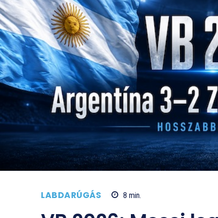
LABDARÚGÁS
8
min.