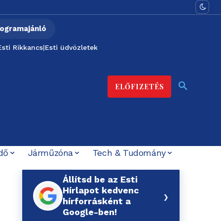
ogramajánló
Esti Rikkancs
|
Esti üdvözletek
ELŐFIZETÉS
dő
Járműzóna
Tech & Tudomány
Állítsd be az Esti
Hírlapot kedvenc
›
hírforrásként a
Google-ben!