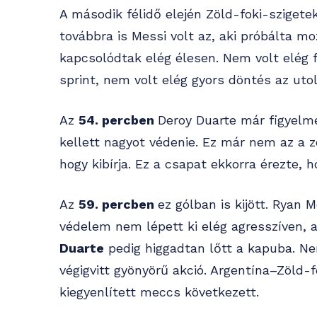
A második félidő elején Zöld-foki-szigetek
továbbra is Messi volt az, aki próbálta mo
kapcsolódtak elég élesen. Nem volt elég 
sprint, nem volt elég gyors döntés az ut
Az
54. percben
Deroy Duarte már figyelme
kellett nagyot védenie. Ez már nem az a z
hogy kibírja. Ez a csapat ekkorra érezte, 
Az
59. percben
ez gólban is kijött. Ryan 
védelem nem lépett ki elég agresszíven, a
Duarte
pedig higgadtan lőtt a kapuba. Ne
végigvitt gyönyörű akció. Argentína–Zöld-f
kiegyenlített meccs következett.