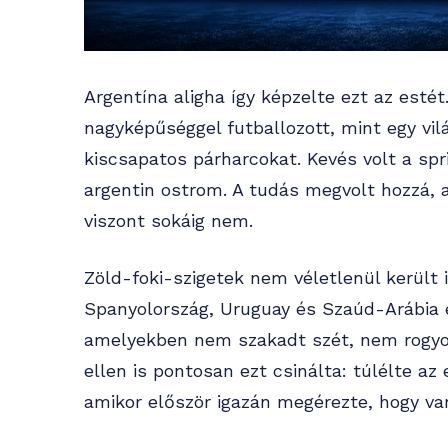
Argentína aligha így képzelte ezt az esté
nagyképűséggel futballozott, mint egy vil
kiscsapatos párharcokat. Kevés volt a spri
argentin ostrom. A tudás megvolt hozzá, 
viszont sokáig nem.
Zöld-foki-szigetek nem véletlenül került 
Spanyolország, Uruguay és Szaúd-Arábia e
amelyekben nem szakadt szét, nem rogyot
ellen is pontosan ezt csinálta: túlélte az
amikor először igazán megérezte, hogy van