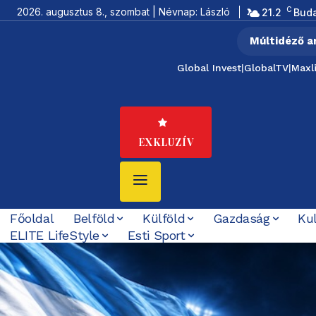
C
2026. augusztus 8., szombat | Névnap: László
21.2
Bud
Múltidéző a
Global Invest
|
GlobalTV
|
Maxl
EXKLUZÍV
Főoldal
Belföld
Külföld
Gazdaság
Ku
ELITE LifeStyle
Esti Sport