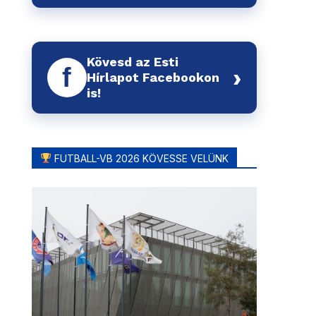
Kövesd az Esti
f
›
Hírlapot Facebookon
is!
FUTBALL-VB 2026 KÖVESSE VELÜNK