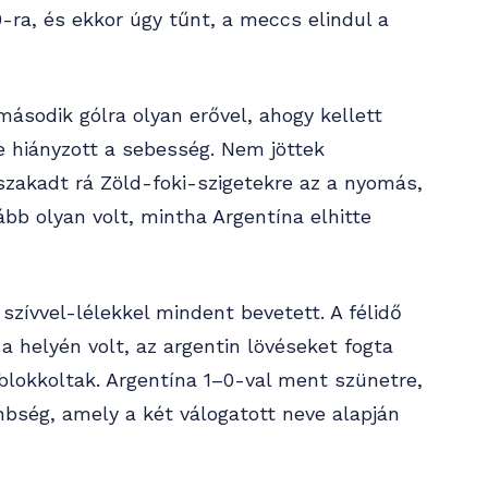
0-ra, és ekkor úgy tűnt, a meccs elindul a
ásodik gólra olyan erővel, ahogy kellett
 de hiányzott a sebesség. Nem jöttek
zakadt rá Zöld-foki-szigetekre az a nyomás,
kább olyan volt, mintha Argentína elhitte
szívvel-lélekkel mindent bevetett. A félidő
a helyén volt, az argentin lövéseket fogta
blokkoltak. Argentína 1–0-val ment szünetre,
bség, amely a két válogatott neve alapján