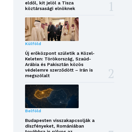
eldől, kit jelöl a Tisza
köztársasági elnöknek
Külföld
Új erőközpont születik a Közel-
Keleten: Törökország, Szaúd-
Arábia és Pakisztán közös
védelemre szerződött – Irán is
megszólalt
Belföld
Budapesten visszakapcsolják a
díszfényeket, Romániában
továbbra is súlyos az