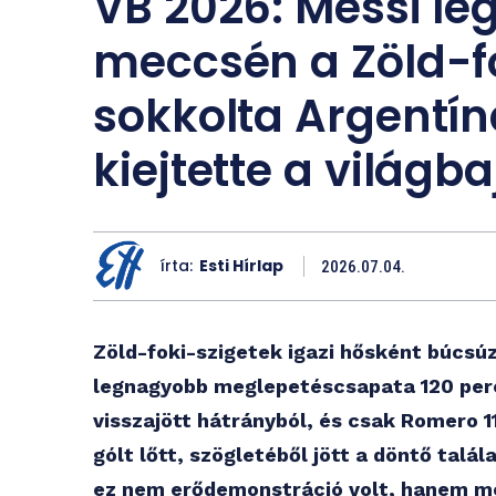
VB 2026: Messi l
meccsén a Zöld-f
sokkolta Argentíná
kiejtette a világb
írta:
Esti Hírlap
2026.07.04.
Zöld-foki-szigetek igazi hősként búcsúz
legnagyobb meglepetéscsapata 120 perce
visszajött hátrányból, és csak Romero 11
gólt lőtt, szögletéből jött a döntő talá
ez nem erődemonstráció volt, hanem m