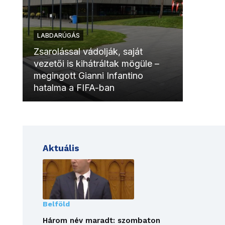
LABDARÚGÁS
LABDAR
Zsarolással vádolják, saját
vezetői is kihátráltak mögüle –
Molinóv
megingott Gianni Infantino
szurkol
hatalma a FIFA-ban
meccsk
Aktuális
Belföld
Három név maradt: szombaton