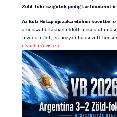
Zöld-foki-szigetek pedig történelmet ír
Az Esti Hírlap éjszaka élőben követte
az
a hosszabbításban eldőlt meccs után össz
továbbjutást, és hogyan búcsúzott hőskén
olvasható vissza.