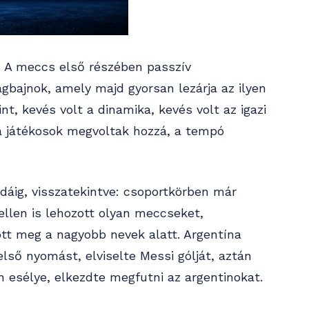
t. A meccs első részében passzív
ágbajnok, amely majd gyorsan lezárja az ilyen
nt, kevés volt a dinamika, kevés volt az igazi
a játékosok megvoltak hozzá, a tempó
idáig, visszatekintve: csoportkörben már
llen is lehozott olyan meccseket,
t meg a nagyobb nevek alatt. Argentína
 első nyomást, elviselte Messi gólját, aztán
 esélye, elkezdte megfutni az argentinokat.