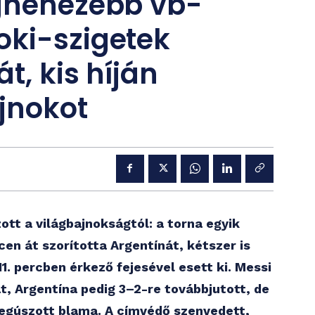
egnehezebb vb-
oki-szigetek
t, kis híján
ajnokot
ott a világbajnokságtól: a torna egyik
n át szorította Argentínát, kétszer is
1. percben érkező fejesével esett ki. Messi
lat, Argentína pedig 3–2-re továbbjutott, de
egúszott blama. A címvédő szenvedett,