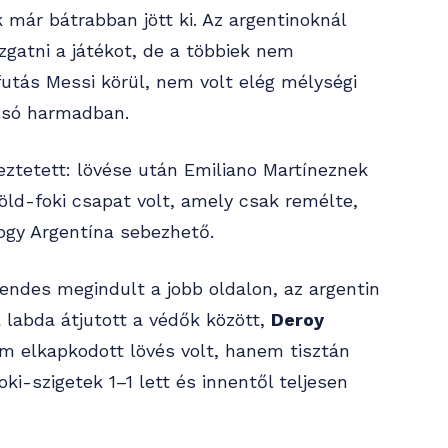
 már bátrabban jött ki. Az argentinoknál
zgatni a játékot, de a többiek nem
futás Messi körül, nem volt elég mélységi
olsó harmadban.
ztetett: lövése után Emiliano Martíneznek
öld-foki csapat volt, amely csak remélte,
hogy Argentína sebezhető.
Mendes megindult a jobb oldalon, az argentin
 labda átjutott a védők között,
Deroy
m elkapkodott lövés volt, hanem tisztán
oki-szigetek 1–1 lett és innentől teljesen