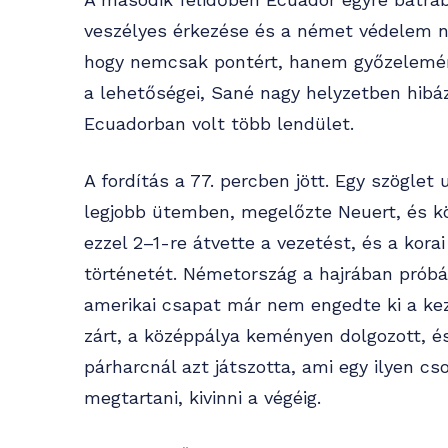
veszélyes érkezése és a német védelem né
hogy nemcsak pontért, hanem győzelemér
a lehetőségei, Sané nagy helyzetben hibá
Ecuadorban volt több lendület.
A fordítás a 77. percben jött. Egy szöglet
legjobb ütemben, megelőzte Neuert, és kö
ezzel 2–1-re átvette a vezetést, és a kora
történetét. Németország a hajrában próbá
amerikai csapat már nem engedte ki a ke
zárt, a középpálya keményen dolgozott, 
párharcnál azt játszotta, ami egy ilyen c
megtartani, kivinni a végéig.