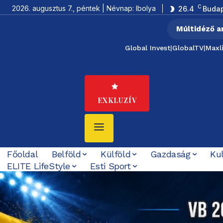
C
2026. augusztus 7., péntek | Névnap: Ibolya
26.4
Buda
Múltidéző a
Global Invest
|
GlobalTV
|
Maxl
EXKLUZÍV
Főoldal
Belföld
Külföld
Gazdaság
Ku
ELITE LifeStyle
Esti Sport