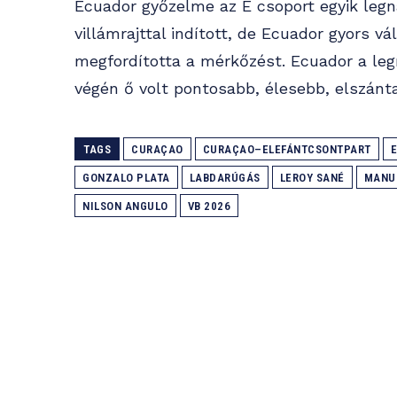
Ecuador győzelme az E csoport egyik legn
villámrajttal indított, de Ecuador gyors vál
megfordította a mérkőzést. Ecuador a leg
végén ő volt pontosabb, élesebb, elszánt
TAGS
CURAÇAO
CURAÇAO–ELEFÁNTCSONTPART
GONZALO PLATA
LABDARÚGÁS
LEROY SANÉ
MANU
NILSON ANGULO
VB 2026