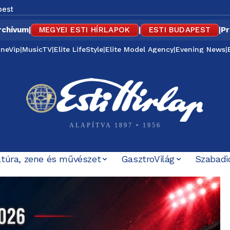
pest
rchívum
|
MEGYEI ESTI HÍRLAPOK
|
ESTI BUDAPEST
|
Pr
ineVip
|
MusicTV
|
Elite LifeStyle
|
Elite Model Agency
|
Evening News
|
ALAPÍTVA 1897 • 1956
ltúra, zene és művészet
GasztroVilág
Szabadi