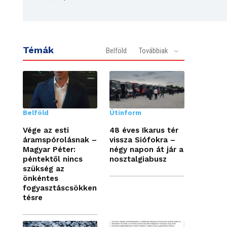
Témák
Belföld
Továbbiak
Belföld
Útinform
Vége az esti
48 éves Ikarus tér
áramspórolásnak –
vissza Siófokra –
Magyar Péter:
négy napon át jár a
péntektől nincs
nosztalgiabusz
szükség az
önkéntes
fogyasztáscsökken
tésre