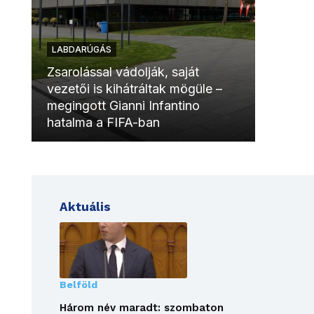
LABDARÚGÁS
LABDAR
Zsarolással vádolják, saját
vezetői is kihátráltak mögüle –
Molinóv
megingott Gianni Infantino
szurkol
hatalma a FIFA-ban
meccsk
Aktuális
Belföld
Három név maradt: szombaton