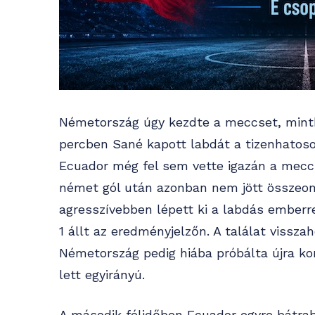
Németország úgy kezdte a meccset, mintha
percben Sané kapott labdát a tizenhatoson
Ecuador még fel sem vette igazán a meccs
német gól után azonban nem jött összeoml
agresszívebben lépett ki a labdás emberr
1 állt az eredményjelzőn. A találat vissz
Németország pedig hiába próbálta újra ko
lett egyirányú.
A második félidőben Ecuador egyre bátrabb