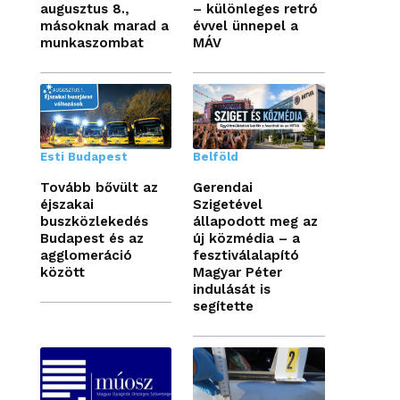
augusztus 8.,
– különleges retró
másoknak marad a
évvel ünnepel a
munkaszombat
MÁV
Esti Budapest
Belföld
Tovább bővült az
Gerendai
éjszakai
Szigetével
buszközlekedés
állapodott meg az
Budapest és az
új közmédia – a
agglomeráció
fesztiválalapító
között
Magyar Péter
indulását is
segítette