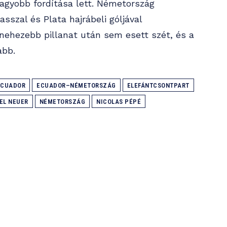
agyobb fordítása lett. Németország
asszal és Plata hajrábeli góljával
nehezebb pillanat után sem esett szét, és a
abb.
ECUADOR
ECUADOR–NÉMETORSZÁG
ELEFÁNTCSONTPART
EL NEUER
NÉMETORSZÁG
NICOLAS PÉPÉ