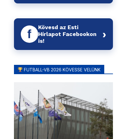
Kövesd az Esti
f
›
Hírlapot Facebookon
is!
FUTBALL-VB 2026 KÖVESSE VELÜNK