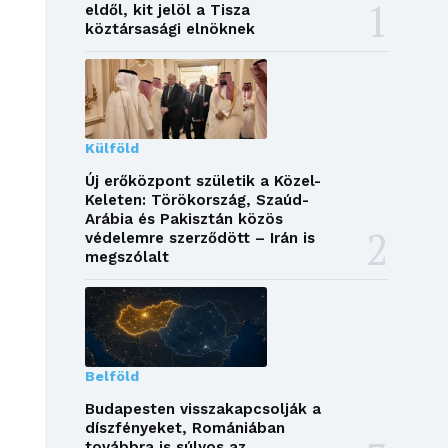
eldől, kit jelöl a Tisza
köztársasági elnöknek
Külföld
Új erőközpont születik a Közel-
Keleten: Törökország, Szaúd-
Arábia és Pakisztán közös
védelemre szerződött – Irán is
megszólalt
Belföld
Budapesten visszakapcsolják a
díszfényeket, Romániában
továbbra is súlyos az