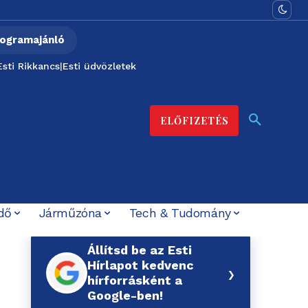
ogramajánló
Esti Rikkancs
|
Esti üdvözletek
ELŐFIZETÉS
dő
Járműzóna
Tech & Tudomány
Állítsd be az Esti
Hírlapot kedvenc
›
hírforrásként a
Google-ben!