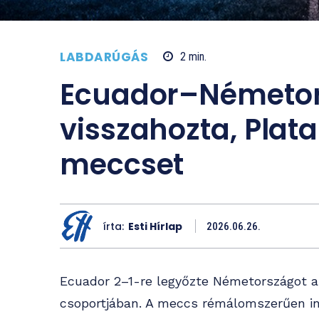
LABDARÚGÁS
2
min.
Ecuador–Németor
visszahozta, Plat
meccset
írta:
Esti Hírlap
2026.06.26.
Ecuador 2–1-re legyőzte Németországot a 
csoportjában. A meccs rémálomszerűen in