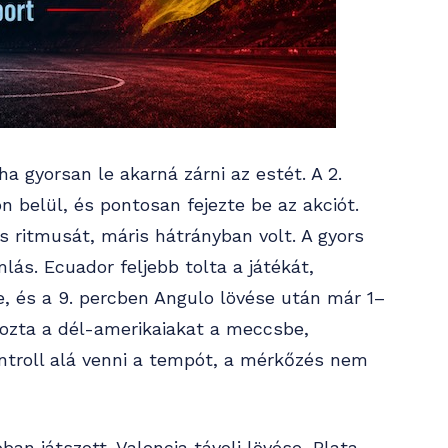
 gyorsan le akarná zárni az estét. A 2.
 belül, és pontosan fejezte be az akciót.
 ritmusát, máris hátrányban volt. A gyors
ás. Ecuador feljebb tolta a játékát,
e, és a 9. percben Angulo lövése után már 1–
ahozta a dél-amerikaiakat a meccsbe,
ntroll alá venni a tempót, a mérkőzés nem
an játszott. Valencia távoli lövése, Plata