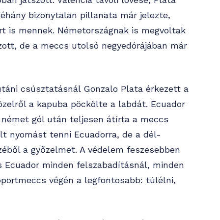
hány bizonytalan pillanata már jelezte,
t is mennek. Németországnak is megvoltak
zott, de a meccs utolsó negyedórájában már
 utáni csúsztatásnál Gonzalo Plata érkezett a
zelről a kapuba pöckölte a labdát. Ecuador
i német gól után teljesen átírta a meccs
lt nyomást tenni Ecuadorra, de a dél-
zéből a győzelmet. A védelem feszesebben
és Ecuador minden felszabadításnál, minden
soportmeccs végén a legfontosabb: túlélni,