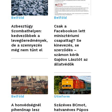
Belföld
Belföld
Azbesztügy
Csak a
Szombathelyen:
Facebookon lett
kedvezőbbek a
minisztériumi
levegőeredmények,
csapattag? Se
de a szennyezés
kinevezés, se
még nem tűnt el
szerződés –
számon kérik
Gajdos Lászlót az
állatvédők
Belföld
Útinform
A honvédségnél
Százéves BCmot,
pihenőnap lesz
hatvanéves Púpos