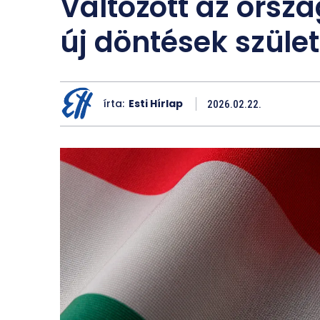
Változott az orsz
új döntések szüle
írta:
Esti Hírlap
2026.02.22.