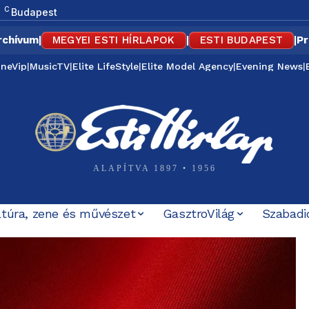
C
Budapest
rchívum
|
MEGYEI ESTI HÍRLAPOK
|
ESTI BUDAPEST
|
Pr
ineVip
|
MusicTV
|
Elite LifeStyle
|
Elite Model Agency
|
Evening News
|
ALAPÍTVA 1897 • 1956
ltúra, zene és művészet
GasztroVilág
Szabadi