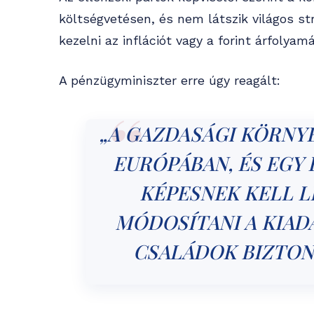
költségvetésen, és nem látszik világos st
kezelni az inflációt vagy a forint árfolya
A pénzügyminiszter erre úgy reagált:
„A GAZDASÁGI KÖRNY
EURÓPÁBAN, ÉS EGY
KÉPESNEK KELL 
MÓDOSÍTANI A KIAD
CSALÁDOK BIZTON