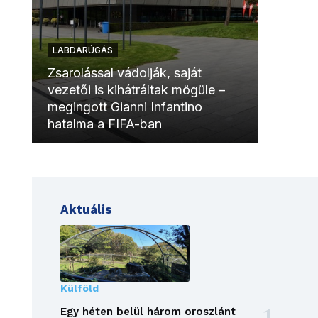
LABDARÚGÁS
LABDAR
Zsarolással vádolják, saját
vezetői is kihátráltak mögüle –
Molinóv
megingott Gianni Infantino
szurkol
hatalma a FIFA-ban
meccsk
Aktuális
Külföld
Egy héten belül három oroszlánt