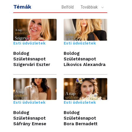
Témák
Belföld
Továbbiak
Esti üdvözletek
Esti üdvözletek
Boldog
Boldog
Születésnapot
Születésnapot
Szigervári Eszter
Likovics Alexandra
Esti üdvözletek
Esti üdvözletek
Boldog
Boldog
Születésnapot
Születésnapot
Sáfrány Emese
Bora Bernadett