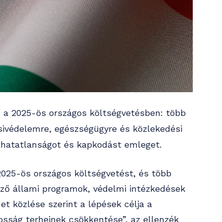
e a 2025-ös országos költségvetésben: több
ezsivédelemre, egészségügyre és közlekedési
áthatatlanságot és kapkodást emleget.
2025-ös országos költségvetést, és több
böző állami programok, védelmi intézkedések
et közlése szerint a lépések célja a
kosság terheinek csökkentése”, az ellenzék