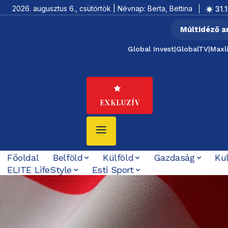
2026. augusztus 6., csütörtök | Névnap: Berta, Bettina
31.1
Múltidéző a
Global Invest
|
GlobalTV
|
Maxl
EXKLUZÍV
Főoldal
Belföld
Külföld
Gazdaság
Ku
ELITE LifeStyle
Esti Sport