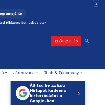
ogramajánló
Esti Rikkancs
|
Esti üdvözletek
ELŐFIZETÉS
dő
Járműzóna
Tech & Tudomány
Állítsd be az Esti
Hírlapot kedvenc
›
hírforrásként a
Google-ben!