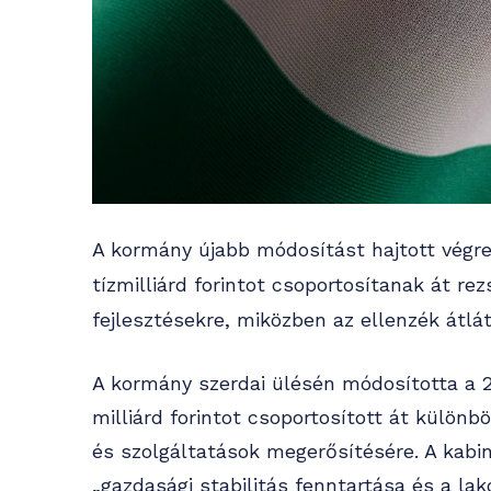
A kormány újabb módosítást hajtott végr
tízmilliárd forintot csoportosítanak át r
fejlesztésekre, miközben az ellenzék átl
A kormány szerdai ülésén módosította a 
milliárd forintot csoportosított át külön
és szolgáltatások megerősítésére. A kabin
„gazdasági stabilitás fenntartása és a la