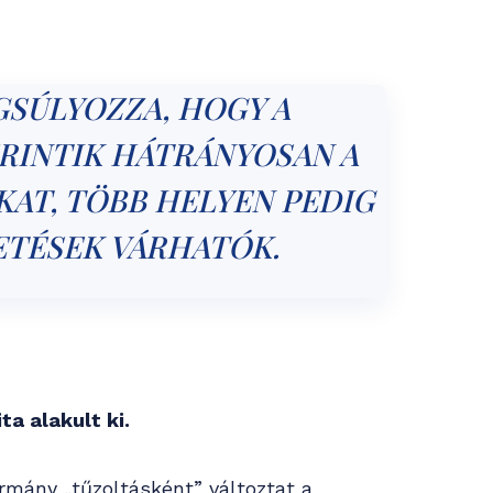
SÚLYOZZA, HOGY A
RINTIK HÁTRÁNYOSAN A
AT, TÖBB HELYEN PEDIG
ETÉSEK VÁRHATÓK.
ta alakult ki.
ormány „tűzoltásként” változtat a