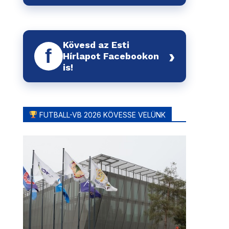
Kövesd az Esti
f
›
Hírlapot Facebookon
is!
FUTBALL-VB 2026 KÖVESSE VELÜNK