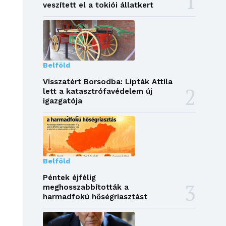
veszített el a tokiói állatkert
Belföld
Visszatért Borsodba: Lipták Attila
lett a katasztrófavédelem új
igazgatója
Belföld
Péntek éjfélig
meghosszabbították a
harmadfokú hőségriasztást