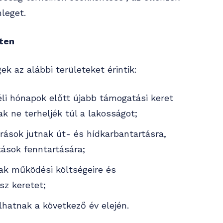
leget.
eten
 az alábbi területeket érintik:
éli hónapok előtt újabb támogatási keret
k ne terheljék túl a lakosságot;
rrások jutnak út- és hídkarbantartásra,
ások fenntartására;
ak működési költségeire és
sz keretet;
lhatnak a következő év elején.