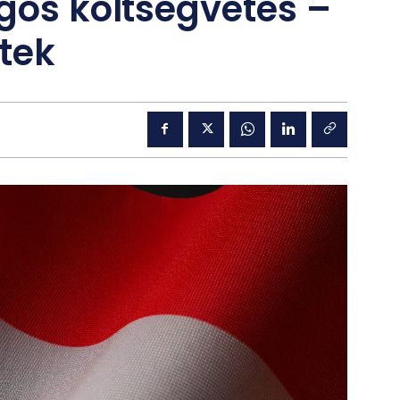
ágos költségvetés –
ttek