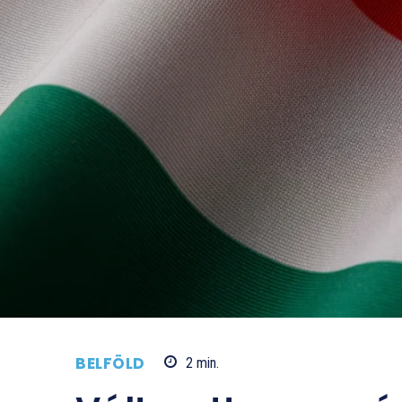
BELFÖLD
2
min.