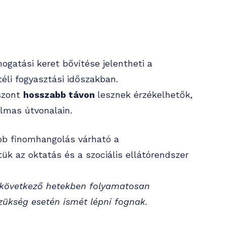
mogatási keret bővítése jelentheti a
éli fogyasztási időszakban.
szont
hosszabb távon
lesznek érzékelhetők,
almas útvonalain.
öbb finomhangolás várható a
ük az oktatás és a szociális ellátórendszer
 következő hetekben folyamatosan
zükség esetén ismét lépni fognak.