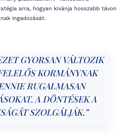
ratégia arra, hogyan kívánja hosszabb távon
mának ingadozását.
EZET GYORSAN VÁLTOZIK
 FELELŐS KORMÁNYNAK
LENNIE RUGALMASAN
ÁSOKAT. A DÖNTÉSEK A
SÁGÁT SZOLGÁLJÁK.”