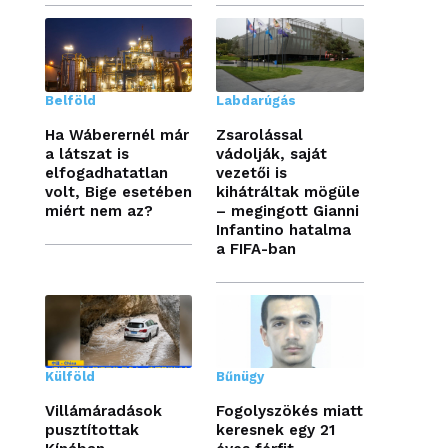
Belföld
Labdarúgás
Ha Wáberernél már
Zsarolással
a látszat is
vádolják, saját
elfogadhatatlan
vezetői is
volt, Bige esetében
kihátráltak mögüle
miért nem az?
– megingott Gianni
Infantino hatalma
a FIFA-ban
Külföld
Bűnügy
Villámáradások
Fogolyszökés miatt
pusztítottak
keresnek egy 21