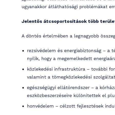
ugyanakkor átláthatósági problémákat em
Jelentős átcsoportosítások több terül
A döntés értelmében a legnagyobb összegek
rezsivédelem és energiabiztonság – a t
nyílik, hogy a megemelkedett energiaára
közlekedési infrastruktúra – további fo
valamint a tömegközlekedési szolgáltat
egészségügyi ellátórendszer – a kórház
eszközbeszerzéseire különítettek el plu
honvédelem – célzott fejlesztések indu