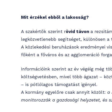
Mit érzékel ebből a lakosság?
A szakértők szerint r
övid távon
a rezsitá
legközvetlenebb segítséget, különösen a t
A közlekedési beruházások eredményei vi
főként a főváros és az agglomeráció forg
Információink szerint az év végéig még t
költségvetésben, mivel több ágazat – közt
– is pótlólagos támogatást igényel.
A kormány egyelőre csak annyit közölt:
a
monitorozzák a gazdasági helyzetet, és s