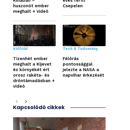
Kínában –
éves férfit
huszonöt ember
Csepelen
meghalt + videó
Külföld
Tech & Tudomány
Tizenhét ember
Félórás
meghalt a Kijevet
pontossággal
és környékét ért
jelezte a NASA a
orosz rakéta- és
napvihar érkezését
dróntámadásban +
videó
Kapcsolódó cikkek