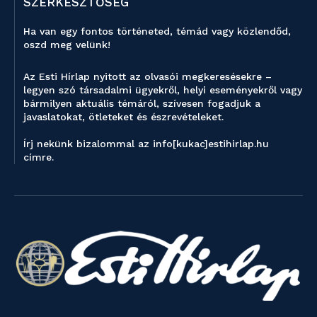
SZERKESZTŐSÉG
Ha van egy fontos történeted, témád vagy közlendőd,
oszd meg velünk!
Az Esti Hírlap nyitott az olvasói megkeresésekre –
legyen szó társadalmi ügyekről, helyi eseményekről vagy
bármilyen aktuális témáról, szívesen fogadjuk a
javaslatokat, ötleteket és észrevételeket.
Írj nekünk bizalommal az info[kukac]estihirlap.hu
címre.