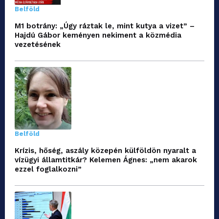
Belföld
M1 botrány: „Úgy ráztak le, mint kutya a vizet” –
Hajdú Gábor keményen nekiment a közmédia
vezetésének
Belföld
Krízis, hőség, aszály közepén külföldön nyaralt a
vízügyi államtitkár? Kelemen Ágnes: „nem akarok
ezzel foglalkozni”