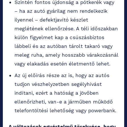
Szintén fontos újdonság a pótkerék vagy
– ha az autó gyárilag nem rendelkezik
ilyennel – defektjavító készlet
meglétének ellenőrzése. A téli időszakban
külön figyelmet kap a csúszásbiztos
lábbeli és az autóban tárolt takaró vagy
meleg ruha, amely hosszabb várakozásnál
vagy elakadás esetén életmentő lehet.
Az új előírás része az is, hogy az autós
tudjon vészhelyzetben segélyhívást
indítani, ezért a hatóság a jövőben
ellenőrizheti, van-e a járműben működő
telefontöltési lehetőség vagy powerbank.
A változások egyértelmű törekvése, hogy