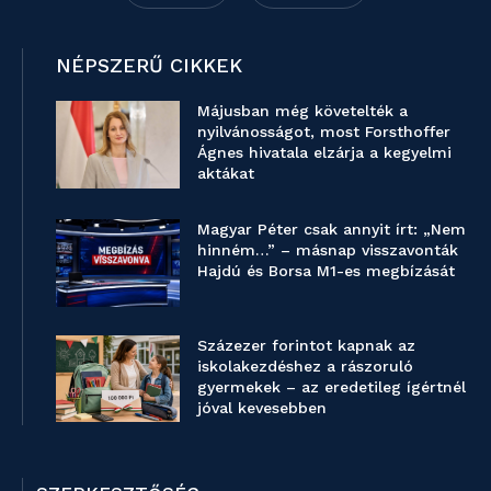
NÉPSZERŰ CIKKEK
Májusban még követelték a
nyilvánosságot, most Forsthoffer
Ágnes hivatala elzárja a kegyelmi
aktákat
Magyar Péter csak annyit írt: „Nem
hinném…” – másnap visszavonták
Hajdú és Borsa M1-es megbízását
Százezer forintot kapnak az
iskolakezdéshez a rászoruló
gyermekek – az eredetileg ígértnél
jóval kevesebben