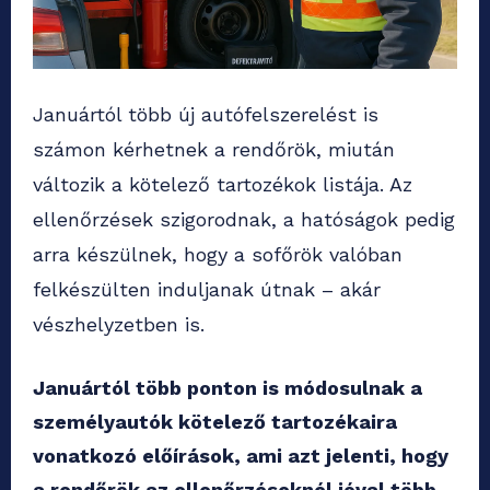
Januártól több új autófelszerelést is
számon kérhetnek a rendőrök, miután
változik a kötelező tartozékok listája. Az
ellenőrzések szigorodnak, a hatóságok pedig
arra készülnek, hogy a sofőrök valóban
felkészülten induljanak útnak – akár
vészhelyzetben is.
Januártól több ponton is módosulnak a
személyautók kötelező tartozékaira
vonatkozó előírások, ami azt jelenti, hogy
a rendőrök az ellenőrzéseknél jóval több