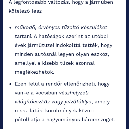
A legfontosabb változás, hogy a járműben
kötelező lesz
működő, érvényes tűzoltó készüléket
tartani. A hatóságok szerint az utóbbi
évek járműtüzei indokolttá tették, hogy
minden autósnál legyen olyan eszköz,
amellyel a kisebb tüzek azonnal
megfékezhetők.
Ezen felül a rendőr ellenőrizheti, hogy
van-e a kocsiban
vészhelyzeti
világítóeszköz vagy jelzőfáklya
, amely
rossz látási körülmények között
pótolhatja a hagyományos háromszöget.