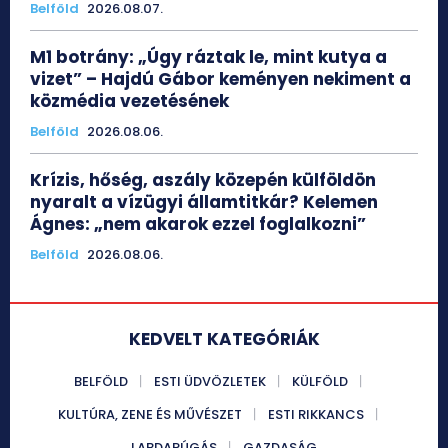
Belföld
2026.08.07.
M1 botrány: „Úgy ráztak le, mint kutya a
vizet” – Hajdú Gábor keményen nekiment a
közmédia vezetésének
Belföld
2026.08.06.
Krízis, hőség, aszály közepén külföldön
nyaralt a vízügyi államtitkár? Kelemen
Ágnes: „nem akarok ezzel foglalkozni”
Belföld
2026.08.06.
KEDVELT KATEGÓRIÁK
BELFÖLD
ESTI ÜDVÖZLETEK
KÜLFÖLD
KULTÚRA, ZENE ÉS MŰVÉSZET
ESTI RIKKANCS
LABDARÚGÁS
GAZDASÁG