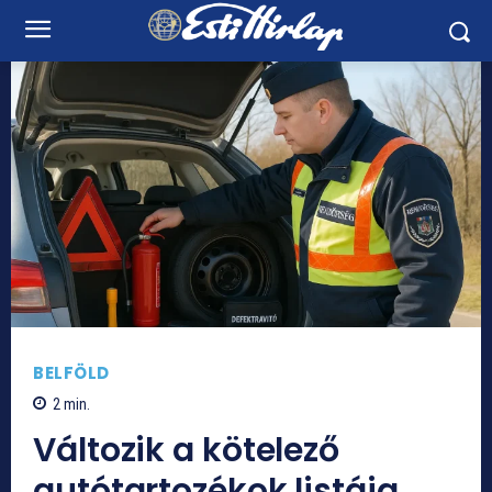
BELFÖLD
2
min.
Változik a kötelező
autótartozékok listája