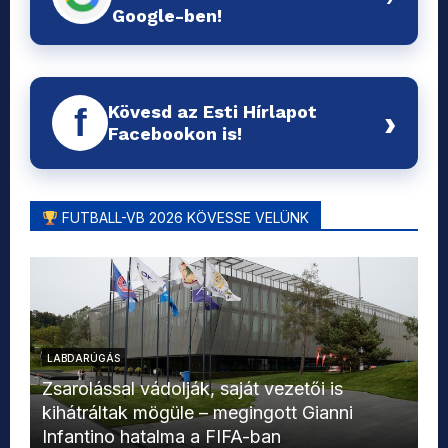
Google-ben!
Kövesd az Esti Hírlapot
f
›
Facebookon is!
FUTBALL-VB 2026 KÖVESSE VELÜNK
LABDARÚGÁS
L
Zsarolással vádolják, saját vezetői is
kihátráltak mögüle – megingott Gianni
Mo
Infantino hatalma a FIFA-ban
el