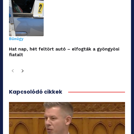
Bűnügy
Hat nap, hét feltört autó – elfogták a gyöngyösi
fiatalt
Kapcsolódó cikkek