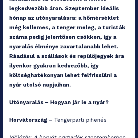
legkedvezőbb áron. Szeptember ideális
hónap az utónyaralásra: a hőmérséklet
még kellemes, a tenger meleg, a turisták
száma pedig jelentősen csökken, így a
nyaralás élménye zavartalanabb lehet.
Ráadásul a szállások és repülőjegyek ára
ilyenkor gyakran kedvezőbb, így
költséghatékonyan lehet felfrissülni a
nyár utolsó napjaiban.
Utónyaralás – Hogyan jár le a nyár?
Horvátország
– Tengerparti pihenés
Időjárás: A horvát partvidék szeptemberben