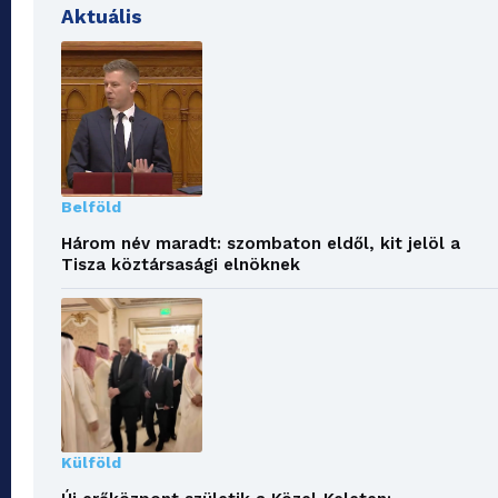
Aktuális
Belföld
Három név maradt: szombaton eldől, kit jelöl a
Tisza köztársasági elnöknek
Külföld