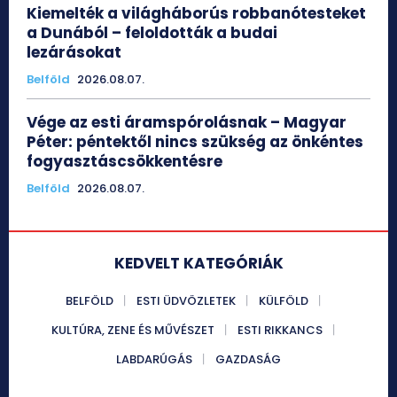
Kiemelték a világháborús robbanótesteket
a Dunából – feloldották a budai
lezárásokat
Belföld
2026.08.07.
Vége az esti áramspórolásnak – Magyar
Péter: péntektől nincs szükség az önkéntes
fogyasztáscsökkentésre
Belföld
2026.08.07.
KEDVELT KATEGÓRIÁK
BELFÖLD
ESTI ÜDVÖZLETEK
KÜLFÖLD
KULTÚRA, ZENE ÉS MŰVÉSZET
ESTI RIKKANCS
LABDARÚGÁS
GAZDASÁG