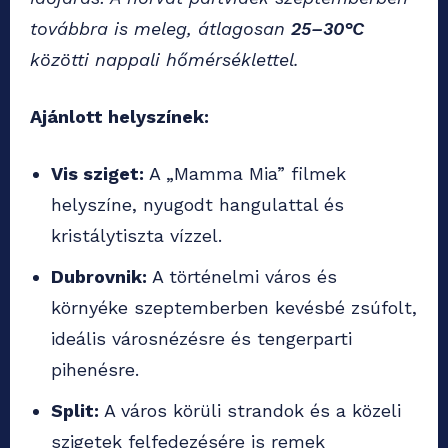
továbbra is meleg, átlagosan
25–30°C
közötti nappali hőmérséklettel.
Ajánlott helyszínek:
Vis sziget:
A „Mamma Mia” filmek
helyszíne, nyugodt hangulattal és
kristálytiszta vízzel.
Dubrovnik:
A történelmi város és
környéke szeptemberben kevésbé zsúfolt,
ideális városnézésre és tengerparti
pihenésre.
Split:
A város körüli strandok és a közeli
szigetek felfedezésére is remek