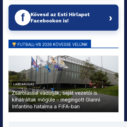
Kövesd az Esti Hírlapot
f
›
Facebookon is!
FUTBALL-VB 2026 KÖVESSE VELÜNK
LABDARÚGÁS
L
Zsarolással vádolják, saját vezetői is
kihátráltak mögüle – megingott Gianni
Mo
Infantino hatalma a FIFA-ban
el