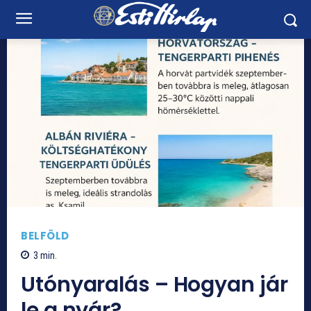
BELFÖLD
3
min.
Utónyaralás – Hogyan jár
le a nyár?