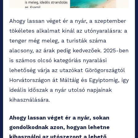
Ahogy lassan véget ér a nyár, a szeptember
tökéletes alkalmat kínál az utónyaralásra: a
tenger még meleg, a turisták száma
alacsony, az árak pedig kedvezőek. 2025-ben
is számos olcsó kategóriás nyaralási
lehetőség várja az utazókat Görögországtól
Horvátországon át Máltáig és Egyiptomig, így
ideális időszak a nyár utolsó napjainak
kihasználására.
Ahogy lassan véget ér a nyár, sokan
gondolkodnak azon, hogyan lehetne
kihasználni az utószezont a lehető