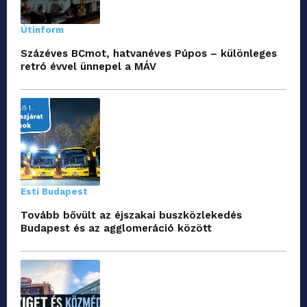
Útinform
Százéves BCmot, hatvanéves Púpos – különleges
retró évvel ünnepel a MÁV
Esti Budapest
Tovább bővült az éjszakai buszközlekedés
Budapest és az agglomeráció között