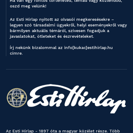
Ha van egy fontos történeted, témád vagy közlendőd,
oszd meg velünk!
Az Esti Hírlap nyitott az olvasói megkeresésekre –
legyen szó társadalmi ügyekről, helyi eseményekről vagy
bármilyen aktuális témáról, szívesen fogadjuk a
javaslatokat, ötleteket és észrevételeket.
Írj nekünk bizalommal az info[kukac]estihirlap.hu
címre.
Az Esti Hírlap - 1897 óta a magyar közélet része. Több