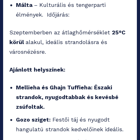
Málta
– Kulturális és tengerparti
élmények. Időjárás:
Szeptemberben az átlaghőmérséklet
25°C
körül
alakul, ideális strandolásra és
városnézésre.
Ajánlott helyszínek:
Mellieha és Ghajn Tuffieha: Északi
strandok, nyugodtabbak és kevésbé
zsúfoltak.
Gozo sziget:
Festői táj és nyugodt
hangulatú strandok kedvelőinek ideális.