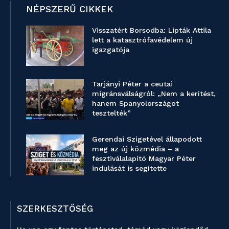
NÉPSZERŰ CIKKEK
Visszatért Borsodba: Lipták Attila
lett a katasztrófavédelem új
igazgatója
Tarjányi Péter a ceutai
migránsválságról: „Nem a kerítést,
hanem Spanyolországot
tesztelték”
Gerendai Szigetével állapodott
meg az új közmédia – a
fesztiválalapító Magyar Péter
indulását is segítette
SZERKESZTŐSÉG