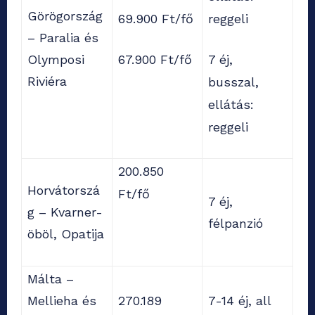
Görögország
69.900 Ft/fő
reggeli
– Paralia és
Olymposi
67.900 Ft/fő
7 éj,
Riviéra
busszal,
ellátás:
reggeli
200.850
Horvátorszá
Ft/fő
7 éj,
g – Kvarner-
félpanzió
öböl, Opatija
Málta –
Mellieha és
270.189
7-14 éj, all