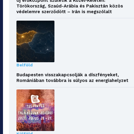
Új erőközpont születik a Közel-Keleten:
Törökország, Szaúd-Arábia és Pakisztán közös
védelemre szerződött – Irán is megszólalt
Belföld
Budapesten visszakapcsolják a díszfényeket,
Romániában továbbra is súlyos az energiahelyzet
Külföld