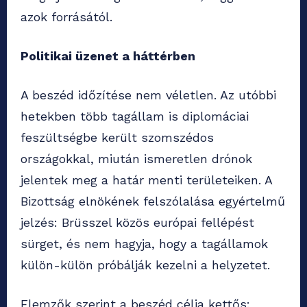
azok forrásától.
Politikai üzenet a háttérben
A beszéd időzítése nem véletlen. Az utóbbi
hetekben több tagállam is diplomáciai
feszültségbe került szomszédos
országokkal, miután ismeretlen drónok
jelentek meg a határ menti területeiken. A
Bizottság elnökének felszólalása egyértelmű
jelzés: Brüsszel közös európai fellépést
sürget, és nem hagyja, hogy a tagállamok
külön-külön próbálják kezelni a helyzetet.
Elemzők szerint a beszéd célja kettős: