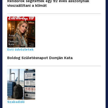
Rendőrök segítettek egy 92 éves asszonynak
visszaállítani a klímát
Esti üdvözletek
Boldog Születésnapot Domján Kata
Szabadidő