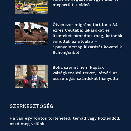
megsérült + videó
Ötvenezer migráns tört be a 84
ezres Ceutába: lakásokat és
üzleteket támadtak meg, katonák
vonultak az utcákra –
Spanyolország kizárását követelik
Schengenből
Bóka szerint nem kaptak
válságkezelési tervet, Rétvári az
összefogás szándékát hiányolta
SZERKESZTŐSÉG
Ha van egy fontos történeted, témád vagy közlendőd,
oszd meg velünk!