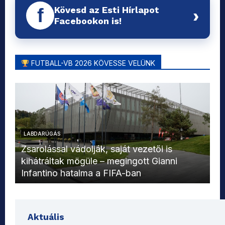
Kövesd az Esti Hírlapot
f
›
Facebookon is!
FUTBALL-VB 2026 KÖVESSE VELÜNK
LABDARÚGÁS
L
Zsarolással vádolják, saját vezetői is
kihátráltak mögüle – megingott Gianni
Mo
Infantino hatalma a FIFA-ban
el
Aktuális