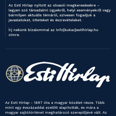
Az Esti Hírlap nyitott az olvasói megkeresésekre –
legyen szó társadalmi ügyekről, helyi eseményekről vagy
bármilyen aktuális témáról, szívesen fogadjuk a
javaslatokat, ötleteket és észrevételeket.
Írj nekünk bizalommal az info[kukac]estihirlap.hu
címre.
Az Esti Hírlap - 1897 óta a magyar közélet része. Több
mint egy évszázaddal ezelőtt alapították, és mára a
magyar sajtótörténet meghatározó szereplőjévé vált. Az