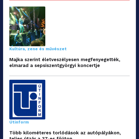
Kultúra, zene és művészet
Majka szerint életveszélyesen megfenyegették,
elmarad a sepsiszentgyörgyi koncertje
Útinform
Több kilométeres torlódások az autópályákon,
teljes útzár a 37-es főúton