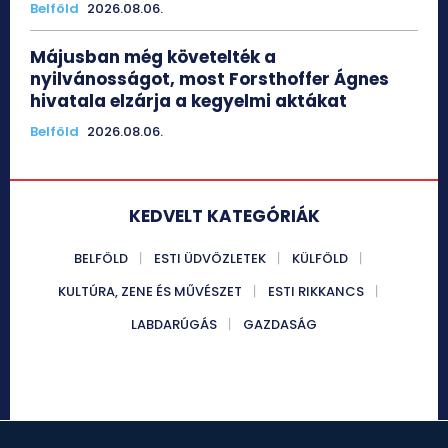
Belföld
2026.08.06.
Májusban még követelték a
nyilvánosságot, most Forsthoffer Ágnes
hivatala elzárja a kegyelmi aktákat
Belföld
2026.08.06.
KEDVELT KATEGÓRIÁK
BELFÖLD
ESTI ÜDVÖZLETEK
KÜLFÖLD
KULTÚRA, ZENE ÉS MŰVÉSZET
ESTI RIKKANCS
LABDARÚGÁS
GAZDASÁG