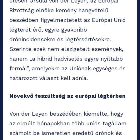
ülésén Ursula von der Leyen, az Európai
Bizottság elnöke kemény hangvételű
beszédben figyelmeztetett az Európai Unió
légterét érő, egyre gyakoribb
drónincidensekre és légtérsértésekre.
Szerinte ezek nem elszigetelt események,
hanem „a hibrid hadviselés egyre nyíltabb
formái”, amelyekre az Uniónak egységes és
határozott választ kell adnia.
Növekvő feszültség az európai légtérben
Von der Leyen beszédében kiemelte, hogy
az elmúlt hónapokban több uniós tagállam
számolt be ismeretlen eredetű drónok és