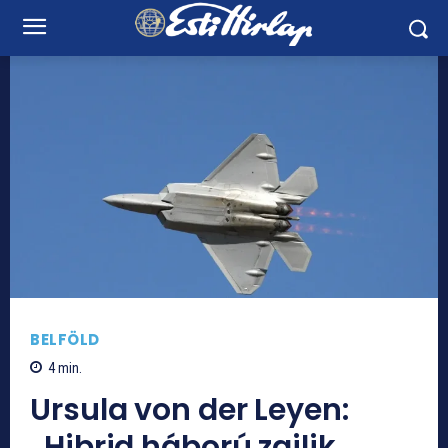
BELFÖLD
4
min.
Ursula von der Leyen:
„Hibrid háború zajlik