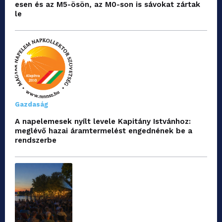
esen és az M5-ösön, az M0-son is sávokat zártak
le
Gazdaság
A napelemesek nyílt levele Kapitány Istvánhoz:
meglévő hazai áramtermelést engednének be a
rendszerbe