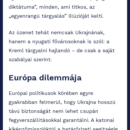
diktátuma”, minden, ami titkos, az
„egyenrangú tárgyalás” illúzióját kelti.
Az üzenet tehát nemcsak Ukrajnának,
hanem a nyugati fővárosoknak is szól: a
Kreml tárgyalni hajlandó – de csak a saját
szabályai szerint.
Európa dilemmája
Európai politikusok körében egyre
gyakrabban felmerül, hogy Ukrajna hosszú
távú biztonságát nem lehet csupán
fegyverszállításokkal garantálni. A katonai
kiképzőmisszióktól a határőrizeti segítségig