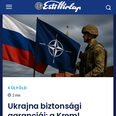
KÜLFÖLD
2
min.
Ukrajna biztonsági
garanciái: a Kreml