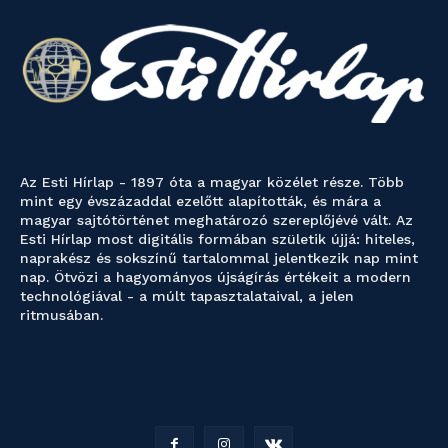
Az Esti Hírlap - 1897 óta a magyar közélet része. Több
mint egy évszázaddal ezelőtt alapították, és mára a
magyar sajtótörténet meghatározó szereplőjévé vált. Az
Esti Hírlap most digitális formában születik újjá: hiteles,
naprakész és sokszínű tartalommal jelentkezik nap mint
nap. Ötvözi a hagyományos újságírás értékeit a modern
technológiával - a múlt tapasztalataival, a jelen
ritmusában.