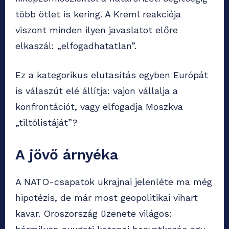
több ötlet is kering. A Kreml reakciója
viszont minden ilyen javaslatot előre
elkaszál: „elfogadhatatlan”.
Ez a kategorikus elutasítás egyben Európát
is válaszút elé állítja: vajon vállalja a
konfrontációt, vagy elfogadja Moszkva
„tiltólistáját”?
A jövő árnyéka
A NATO-csapatok ukrajnai jelenléte ma még
hipotézis, de már most geopolitikai vihart
kavar. Oroszország üzenete világos: