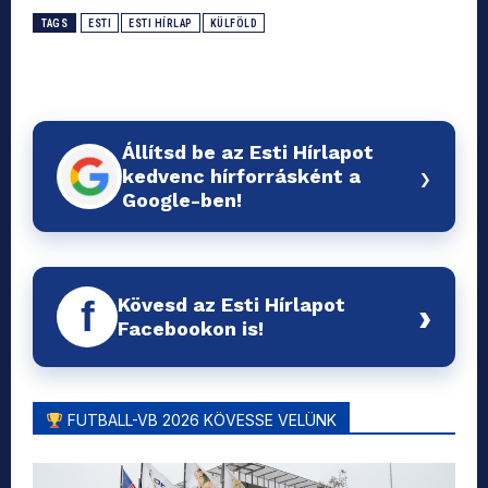
TAGS
ESTI
ESTI HÍRLAP
KÜLFÖLD
Állítsd be az Esti Hírlapot
›
kedvenc hírforrásként a
Google-ben!
Kövesd az Esti Hírlapot
f
›
Facebookon is!
FUTBALL-VB 2026 KÖVESSE VELÜNK