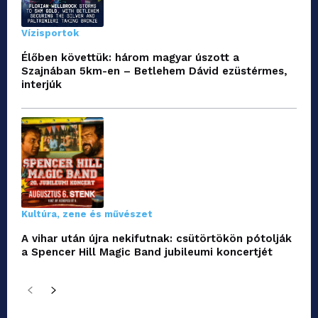
Vízisportok
Élőben követtük: három magyar úszott a
Szajnában 5km-en – Betlehem Dávid ezüstérmes,
interjúk
Kultúra, zene és művészet
A vihar után újra nekifutnak: csütörtökön pótolják
a Spencer Hill Magic Band jubileumi koncertjét