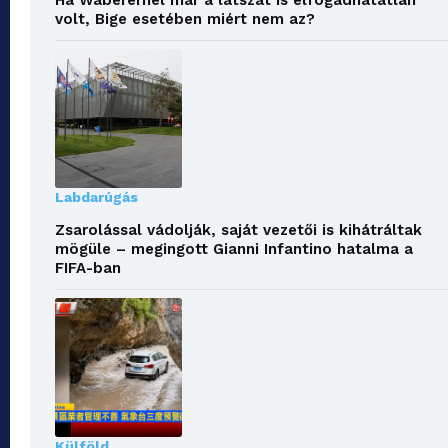
volt, Bige esetében miért nem az?
Labdarúgás
Zsarolással vádolják, saját vezetői is kihátráltak
mögüle – megingott Gianni Infantino hatalma a
FIFA-ban
Külföld