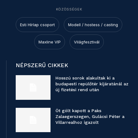
KÖZÖSSÉGEK
Esti Hírlap csoport
Modell / hostess / casting
Maxline VIP
Világfesztivál
NÉPSZERŰ CIKKEK
Hosszú sorok alakultak ki a
budapesti repülőtér kijáratánál az
új fizetési rend után
Öt gólt kapott a Paks
Zalaegerszegen, Gulácsi Péter a
Villarrealhoz igazolt