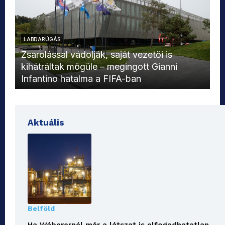
LABDARÚGÁS
L
Zsarolással vádolják, saját vezetői is
kihátráltak mögüle – megingott Gianni
Mo
Infantino hatalma a FIFA-ban
el
Aktuális
Belföld
Ha Wáberernél már a látszat is elfogadhatatlan