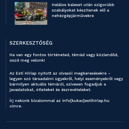
Halálos baleset után szigorúbb
szabályokat készítenek elő a
nehézgépjárművekre
SZERKESZTŐSÉG
Ha van egy fontos történeted, témád vagy közlendőd,
oszd meg velünk!
Az Esti Hírlap nyitott az olvasói megkeresésekre –
legyen szó társadalmi ügyekről, helyi eseményekről vagy
bármilyen aktuális témáról, szívesen fogadjuk a
javaslatokat, ötleteket és észrevételeket.
Írj nekünk bizalommal az info[kukac]estihirlap.hu
címre.