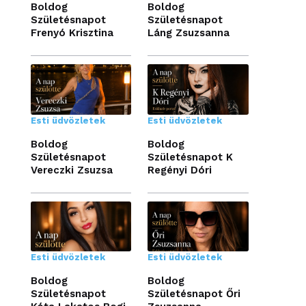
Boldog
Boldog
Születésnapot
Születésnapot
Frenyó Krisztina
Láng Zsuzsanna
Esti üdvözletek
Esti üdvözletek
Boldog
Boldog
Születésnapot
Születésnapot K
Vereczki Zsuzsa
Regényi Dóri
Esti üdvözletek
Esti üdvözletek
Boldog
Boldog
Születésnapot
Születésnapot Őri