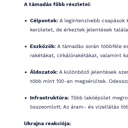
A támadás főbb részletei:
Célpontok:
A legintenzívebb csapások K
kerületet, de érkeztek jelentések talál
Eszközök:
A támadás során többféle es
rakétákat, cirkálórakétákat, valamint k
Áldozatok:
A különböző jelentések szer
több mint 100-an megsérültek. Odesszá
Infrastruktúra:
Több lakóépület megron
összeomlott. Az áram- és vízellátás t
Ukrajna reakciója: