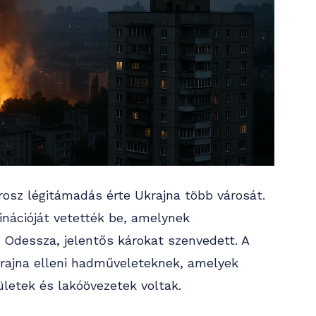
rosz légitámadás érte Ukrajna több városát.
nációját vetették be, amelynek
 Odessza, jelentős károkat szenvedett. A
krajna elleni hadműveleteknek, amelyek
rületek és lakóövezetek voltak.