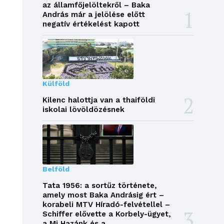
az államfőjelöltekről – Baka
András már a jelölése előtt
negatív értékelést kapott
Külföld
Kilenc halottja van a thaiföldi
iskolai lövöldözésnek
Belföld
Tata 1956: a sortűz története,
amely most Baka Andrásig ért –
korabeli MTV Híradó-felvétellel –
Schiffer elővette a Korbely-ügyet,
a Mi Hazánk és a...