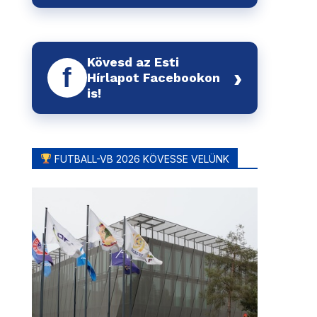
Kövesd az Esti
f
›
Hírlapot Facebookon
is!
FUTBALL-VB 2026 KÖVESSE VELÜNK