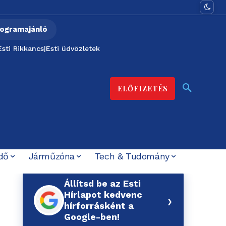
ogramajánló
Esti Rikkancs
|
Esti üdvözletek
ELŐFIZETÉS
dő
Járműzóna
Tech & Tudomány
Állítsd be az Esti
Hírlapot kedvenc
›
hírforrásként a
Google-ben!