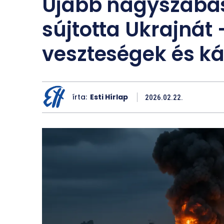
Újabb nagyszabás
sújtotta Ukrajnát –
veszteségek és k
írta:
Esti Hírlap
2026.02.22.