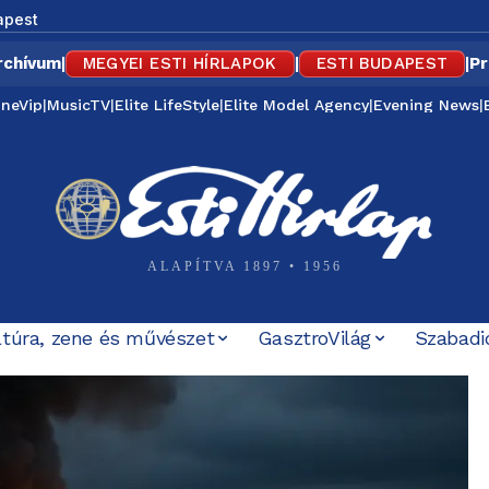
apest
rchívum
|
MEGYEI ESTI HÍRLAPOK
|
ESTI BUDAPEST
|
Pr
ineVip
|
MusicTV
|
Elite LifeStyle
|
Elite Model Agency
|
Evening News
|
ALAPÍTVA 1897 • 1956
ltúra, zene és művészet
GasztroVilág
Szabadi