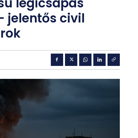
ú légicsapás
 jelentős civil
árok