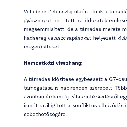
Volodimir Zelenszkij ukrán elnök a támadá
gyásznapot hirdetett az áldozatok emléké
megsemmisített, de a támadás mérete miat
hadsereg válaszcsapásokat helyezett kilá
megerősítését.
Nemzetközi visszhang:
A támadás időzítése egybeesett a G7-csú
támogatása is napirenden szerepelt. Több 
azonban érdemi új válaszintézkedésről e
ismét rávilágított a konfliktus elhúzódásá
sebezhetőségére.