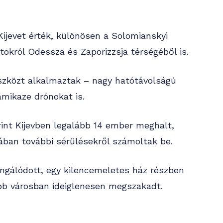
ijevet érték, különösen a Solomianskyi
atokról Odessza és Zaporizzsja térségéből is.
zközt alkalmaztak – nagy hatótávolságú
amikaze drónokat is.
int Kijevben legalább 14 ember meghalt,
ban további sérülésekről számoltak be.
gálódott, egy kilencemeletes ház részben
öbb városban ideiglenesen megszakadt.