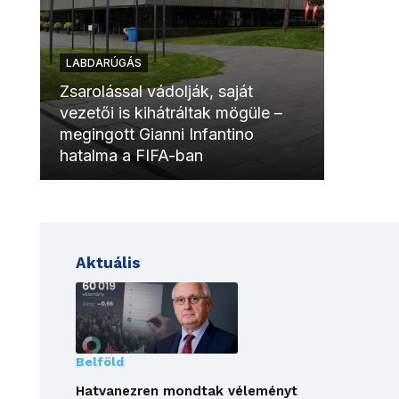
LABDARÚGÁS
LABDAR
Zsarolással vádolják, saját
vezetői is kihátráltak mögüle –
Molinóv
megingott Gianni Infantino
szurkol
hatalma a FIFA-ban
meccsk
Aktuális
Belföld
Hatvanezren mondtak véleményt