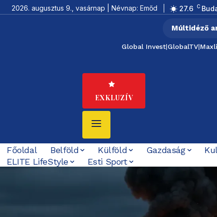
C
2026. augusztus 9., vasárnap | Névnap: Emőd
27.6
Bud
Múltidéző a
Global Invest
|
GlobalTV
|
Maxl
EXKLUZÍV
Főoldal
Belföld
Külföld
Gazdaság
Ku
ELITE LifeStyle
Esti Sport