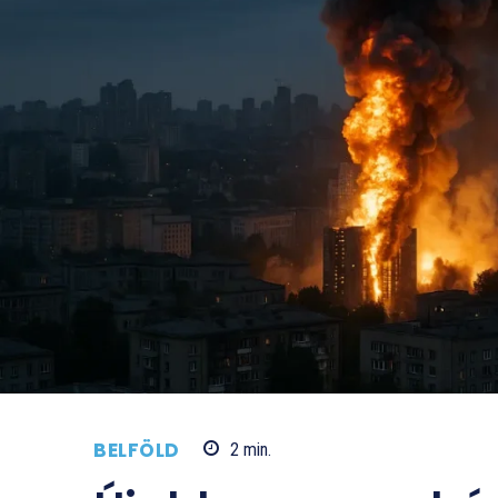
BELFÖLD
2
min.