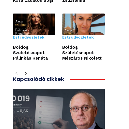
Kóta Lakatos Bogi
Zsuzsanna
Esti üdvözletek
Esti üdvözletek
Boldog
Boldog
Születésnapot
Születésnapot
Pálinkás Renáta
Mészáros Nikolett
Kapcsolódó cikkek