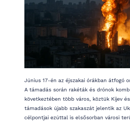
Június 17-én az éjszakai órákban átfogó o
A támadás során rakéták és drónok kombi
következtében több város, köztük Kijev és
támadások újabb szakaszát jelentik az U
célpontjai ezúttal is elsősorban városi te