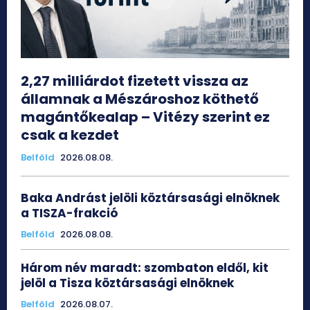
2,27 milliárdot fizetett vissza az
államnak a Mészároshoz köthető
magántőkealap – Vitézy szerint ez
csak a kezdet
Belföld
2026.08.08.
Baka Andrást jelöli köztársasági elnöknek
a TISZA-frakció
Belföld
2026.08.08.
Három név maradt: szombaton eldől, kit
jelöl a Tisza köztársasági elnöknek
Belföld
2026.08.07.