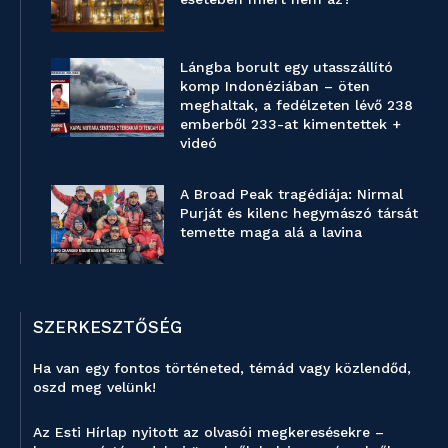
Lángba borult egy utasszállító
komp Indonéziában – öten
meghaltak, a fedélzeten lévő 238
emberből 233-at kimentettek +
videó
A Broad Peak tragédiája: Nirmal
Purját és kilenc hegymászó társát
temette maga alá a lavina
SZERKESZTŐSÉG
Ha van egy fontos történeted, témád vagy közlendőd,
oszd meg velünk!
Az Esti Hírlap nyitott az olvasói megkeresésekre –