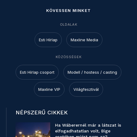
KÖVESSEN MINKET
OLDALAK
Esti Hírlap
Maxline Media
KÖZÖSSÉGEK
Esti Hírlap csoport
Modell / hostess / casting
Maxline VIP
Világfesztivál
NÉPSZERŰ CIKKEK
Ha Wáberernél már a látszat is
elfogadhatatlan volt, Bige
esetében miért nem az?