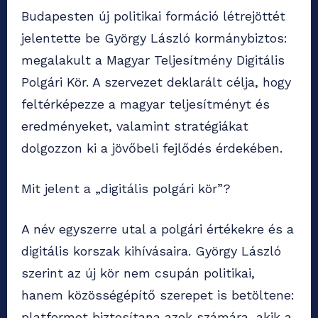
Budapesten új politikai formáció létrejöttét
jelentette be György László kormánybiztos:
megalakult a Magyar Teljesítmény Digitális
Polgári Kör. A szervezet deklarált célja, hogy
feltérképezze a magyar teljesítményt és
eredményeket, valamint stratégiákat
dolgozzon ki a jövőbeli fejlődés érdekében.
Mit jelent a „digitális polgári kör”?
A név egyszerre utal a polgári értékekre és a
digitális korszak kihívásaira. György László
szerint az új kör nem csupán politikai,
hanem közösségépítő szerepet is betöltene:
platformot biztosítana azok számára, akik a