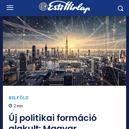
BELFÖLD
2
min.
Új politikai formáció
alakult: Magyar