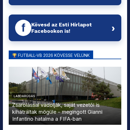
Kövesd az Esti Hírlapot
f
›
Facebookon is!
FUTBALL-VB 2026 KÖVESSE VELÜNK
LABDARÚGÁS
L
Zsarolással vádolják, saját vezetői is
kihátráltak mögüle – megingott Gianni
Mo
Infantino hatalma a FIFA-ban
el