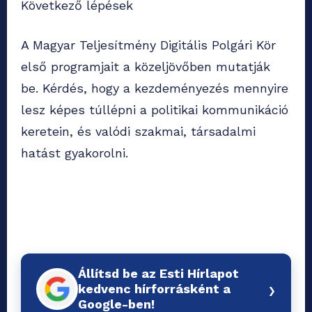
Következő lépések
A Magyar Teljesítmény Digitális Polgári Kör
első programjait a közeljövőben mutatják
be. Kérdés, hogy a kezdeményezés mennyire
lesz képes túllépni a politikai kommunikáció
keretein, és valódi szakmai, társadalmi
hatást gyakorolni.
Állítsd be az Esti Hírlapot
›
kedvenc hírforrásként a
Google-ben!