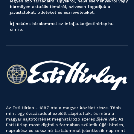
legyen szó társadalmi ügyekről, helyi eseményekről vagy
bármilyen aktuális témáról, szívesen fogadjuk a
javaslatokat, ötleteket és észrevételeket.
Írj nekünk bizalommal az info[kukac]estihirlap.hu
címre.
Az Esti Hírlap - 1897 óta a magyar közélet része. Több
mint egy évszázaddal ezelőtt alapították, és mára a
magyar sajtótörténet meghatározó szereplőjévé vált. Az
Esti Hírlap most digitális formában születik újjá: hiteles,
naprakész és sokszínű tartalommal jelentkezik nap mint