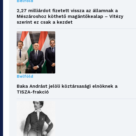
Belföld
2,27 milliárdot fizetett vissza az államnak a
Mészároshoz köthető magántőkealap – Vitézy
szerint ez csak a kezdet
Belföld
Baka Andrást jelöli köztársasági elnöknek a
TISZA-frakció