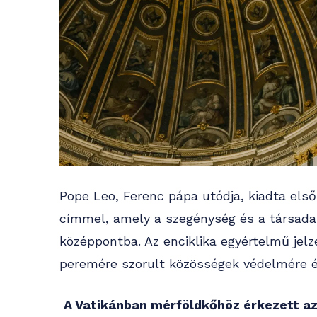
Pope Leo, Ferenc pápa utódja, kiadta els
címmel, amely a szegénység és a társadal
középpontba. Az enciklika egyértelmű jelzé
peremére szorult közösségek védelmére é
A Vatikánban mérföldkőhöz érkezett az