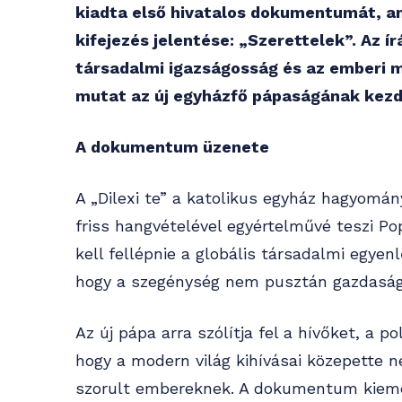
kiadta első hivatalos dokumentumát, amel
kifejezés jelentése: „Szerettelek”. Az í
társadalmi igazságosság és az emberi m
mutat az új egyházfő pápaságának kezd
A dokumentum üzenete
A „Dilexi te” a katolikus egyház hagyomány
friss hangvételével egyértelművé teszi P
kell fellépnie a globális társadalmi egyen
hogy a szegénység nem pusztán gazdasági 
Az új pápa arra szólítja fel a hívőket, a p
hogy a modern világ kihívásai közepette 
szorult embereknek. A dokumentum kiemel