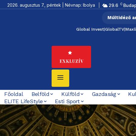
C
2026. augusztus 7., péntek | Névnap: Ibolya
29.6
Budap
Múltidéző a
Global Invest
|
GlobalTV
|
Maxl
EXKLUZÍV
Főoldal
Belföld
Külföld
Gazdaság
Ku
ELITE LifeStyle
Esti Sport