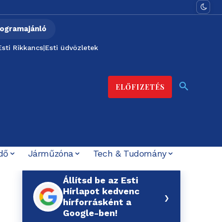
ogramajánló
Esti Rikkancs
|
Esti üdvözletek
ELŐFIZETÉS
dő
Járműzóna
Tech & Tudomány
Állítsd be az Esti
Hírlapot kedvenc
›
hírforrásként a
Google-ben!