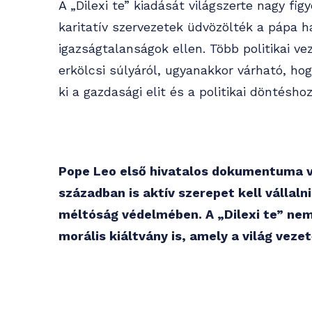
A „Dilexi te” kiadását világszerte nagy fi
karitatív szervezetek üdvözölték a pápa h
igazságtalanságok ellen. Több politikai v
erkölcsi súlyáról, ugyanakkor várható, ho
ki a gazdasági elit és a politikai döntésho
Pope Leo első hivatalos dokumentuma vi
században is aktív szerepet kell vállal
méltóság védelmében. A „Dilexi te” ne
morális kiáltvány is, amely a világ veze