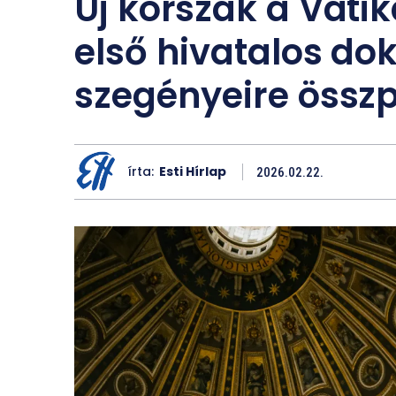
Új korszak a Vati
első hivatalos d
szegényeire összp
írta:
Esti Hírlap
2026.02.22.