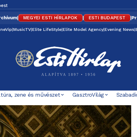
est
rchívum
|
MEGYEI ESTI HÍRLAPOK
|
ESTI BUDAPEST
|
Pr
ineVip
|
MusicTV
|
Elite LifeStyle
|
Elite Model Agency
|
Evening News
|
ALAPÍTVA 1897 • 1956
ltúra, zene és művészet
GasztroVilág
Szabadi