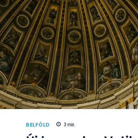
BELFÖLD
3
min.