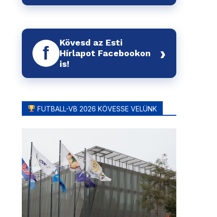
Kövesd az Esti
f
›
Hírlapot Facebookon
is!
FUTBALL-VB 2026 KÖVESSE VELÜNK