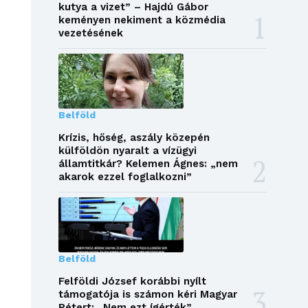
kutya a vizet” – Hajdú Gábor
keményen nekiment a közmédia
vezetésének
Belföld
Krízis, hőség, aszály közepén
külföldön nyaralt a vízügyi
államtitkár? Kelemen Ágnes: „nem
akarok ezzel foglalkozni”
Belföld
Felföldi József korábbi nyílt
támogatója is számon kéri Magyar
Pétert: „Nem ezt ígérték”