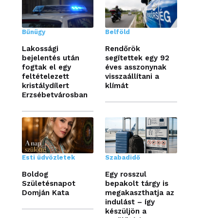
Bűnügy
Belföld
Lakossági
Rendőrök
bejelentés után
segítettek egy 92
fogtak el egy
éves asszonynak
feltételezett
visszaállítani a
kristálydílert
klímát
Erzsébetvárosban
Esti üdvözletek
Szabadidő
Boldog
Egy rosszul
Születésnapot
bepakolt tárgy is
Domján Kata
megakaszthatja az
indulást – így
készüljön a