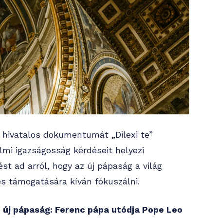
ő hivatalos dokumentumát „Dilexi te”
mi igazságosság kérdéseit helyezi
st ad arról, hogy az új pápaság a világ
s támogatására kíván fókuszálni.
 új pápaság: Ferenc pápa utódja Pope Leo