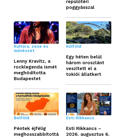
repülőtéri
poggyásszal
Kultúra, zene és
Külföld
művészet
Egy héten belül
Lenny Kravitz, a
három oroszlánt
rocklegenda ismét
veszített el a
meghódította
tokiói állatkert
Budapestet
Belföld
Esti Rikkancs
Péntek éjfélig
Esti Rikkancs –
meghosszabbítottá
2026. augusztus 6.