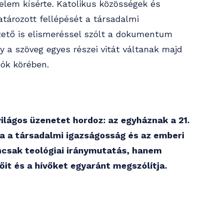
gyelem kísérte. Katolikus közösségek és
atározott fellépését a társadalmi
ezető is elismeréssel szólt a dokumentum
gy a szöveg egyes részei vitát váltanak majd
zók körében.
lágos üzenetet hordoz: az egyháznak a 21.
nia a társadalmi igazságosság és az emberi
mcsak teológiai iránymutatás, hanem
tőit és a hívőket egyaránt megszólítja.