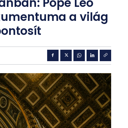
kánban: Pope Leo
okumentuma a világ
ontosít