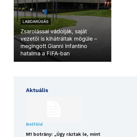
LABDARÚGÁS
LABDAR
Zsarolással vádolják, saját
vezetői is kihátráltak mögüle –
Molinóv
megingott Gianni Infantino
szurkol
hatalma a FIFA-ban
meccsk
Aktuális
Belföld
M1 botrány: „Úgy ráztak le, mint