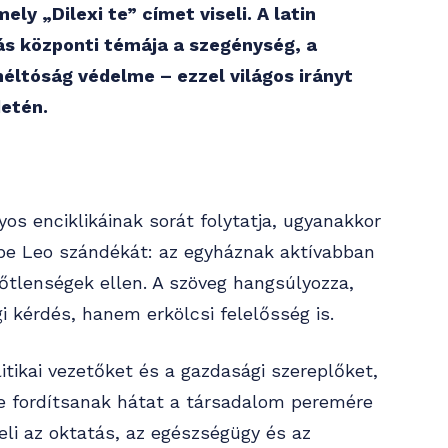
y „Dilexi te” címet viseli. A latin
rás központi témája a szegénység, a
éltóság védelme – ezzel világos irányt
etén.
os enciklikáinak sorát folytatja, ugyanakkor
ope Leo szándékát: az egyháznak aktívabban
lőtlenségek ellen. A szöveg hangsúlyozza,
kérdés, hanem erkölcsi felelősség is.
olitikai vezetőket és a gazdasági szereplőket,
ne fordítsanak hátat a társadalom peremére
i az oktatás, az egészségügy és az