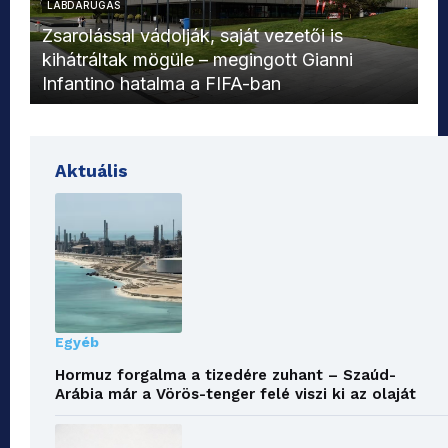
LABDARÚGÁS
L
Zsarolással vádolják, saját vezetői is
kihátráltak mögüle – megingott Gianni
Mo
Infantino hatalma a FIFA-ban
el
Aktuális
Egyéb
Hormuz forgalma a tizedére zuhant – Szaúd-
Arábia már a Vörös-tenger felé viszi ki az olaját