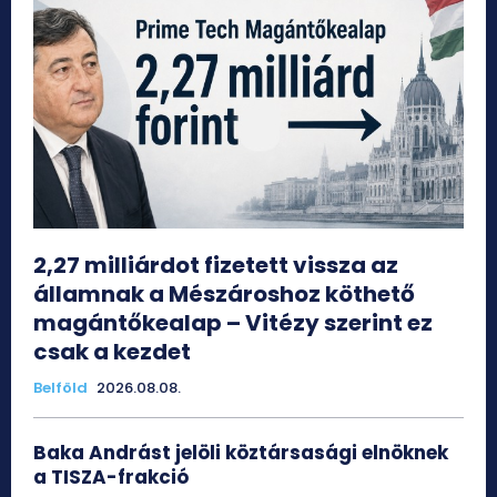
2,27 milliárdot fizetett vissza az
államnak a Mészároshoz köthető
magántőkealap – Vitézy szerint ez
csak a kezdet
Belföld
2026.08.08.
Baka Andrást jelöli köztársasági elnöknek
a TISZA-frakció