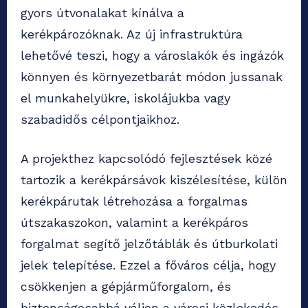
gyors útvonalakat kínálva a
kerékpározóknak. Az új infrastruktúra
lehetővé teszi, hogy a városlakók és ingázók
könnyen és környezetbarát módon jussanak
el munkahelyükre, iskolájukba vagy
szabadidős célpontjaikhoz.
A projekthez kapcsolódó fejlesztések közé
tartozik a kerékpársávok kiszélesítése, külön
kerékpárutak létrehozása a forgalmas
útszakaszokon, valamint a kerékpáros
forgalmat segítő jelzőtáblák és útburkolati
jelek telepítése. Ezzel a főváros célja, hogy
csökkenjen a gépjárműforgalom, és
biztonságosabbá váljon a városi közlekedés