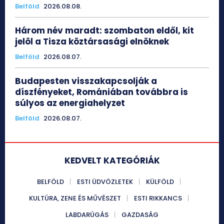
Belföld
2026.08.08.
Három név maradt: szombaton eldől, kit
jelöl a Tisza köztársasági elnöknek
Belföld
2026.08.07.
Budapesten visszakapcsolják a
díszfényeket, Romániában továbbra is
súlyos az energiahelyzet
Belföld
2026.08.07.
KEDVELT KATEGÓRIÁK
BELFÖLD
ESTI ÜDVÖZLETEK
KÜLFÖLD
KULTÚRA, ZENE ÉS MŰVÉSZET
ESTI RIKKANCS
LABDARÚGÁS
GAZDASÁG