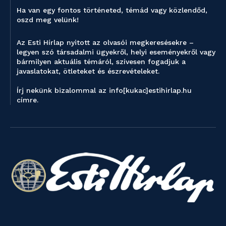
Ha van egy fontos történeted, témád vagy közlendőd,
oszd meg velünk!
Az Esti Hírlap nyitott az olvasói megkeresésekre –
legyen szó társadalmi ügyekről, helyi eseményekről vagy
bármilyen aktuális témáról, szívesen fogadjuk a
javaslatokat, ötleteket és észrevételeket.
Írj nekünk bizalommal az info[kukac]estihirlap.hu
címre.