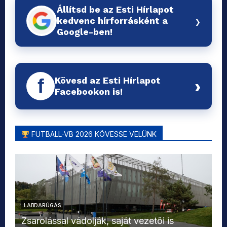
Állítsd be az Esti Hírlapot
›
kedvenc hírforrásként a
Google-ben!
Kövesd az Esti Hírlapot
f
›
Facebookon is!
FUTBALL-VB 2026 KÖVESSE VELÜNK
LABDARÚGÁS
L
Zsarolással vádolják, saját vezetői is