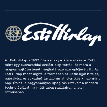
Az Esti Hírlap - 1897 óta a magyar közélet része. Több
mint egy évszázaddal ezelőtt alapították, és mára a
magyar sajtótörténet meghatározó szereplőjévé vált. Az
Esti Hírlap most digitális formában születik újjá: hiteles,
naprakész és sokszínű tartalommal jelentkezik nap mint
nap. Ötvözi a hagyományos újságírás értékeit a modern
technológiával - a múlt tapasztalataival, a jelen
ritmusában.