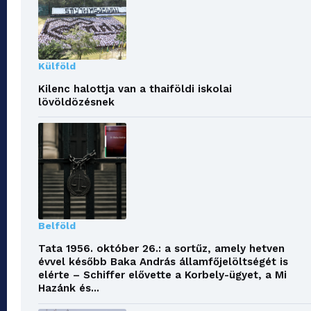
Külföld
Kilenc halottja van a thaiföldi iskolai
lövöldözésnek
Belföld
Tata 1956. október 26.: a sortűz, amely hetven
évvel később Baka András államfőjelöltségét is
elérte – Schiffer elővette a Korbely-ügyet, a Mi
Hazánk és...