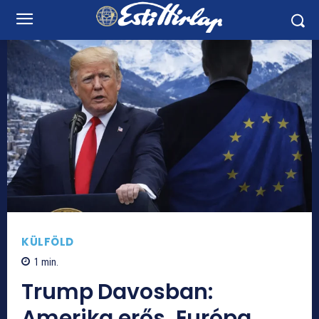
KÜLFÖLD
1
min.
Trump Davosban:
Amerika erős, Európa