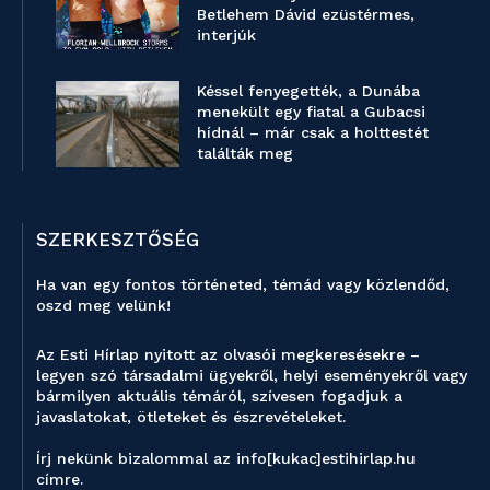
Betlehem Dávid ezüstérmes,
interjúk
Késsel fenyegették, a Dunába
menekült egy fiatal a Gubacsi
hídnál – már csak a holttestét
találták meg
SZERKESZTŐSÉG
Ha van egy fontos történeted, témád vagy közlendőd,
oszd meg velünk!
Az Esti Hírlap nyitott az olvasói megkeresésekre –
legyen szó társadalmi ügyekről, helyi eseményekről vagy
bármilyen aktuális témáról, szívesen fogadjuk a
javaslatokat, ötleteket és észrevételeket.
Írj nekünk bizalommal az info[kukac]estihirlap.hu
címre.