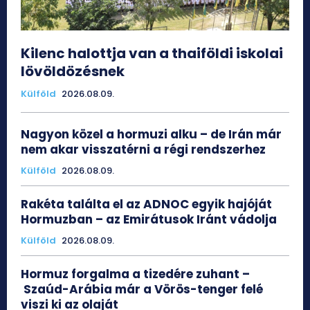
Kilenc halottja van a thaiföldi iskolai
lövöldözésnek
Külföld
2026.08.09.
Nagyon közel a hormuzi alku – de Irán már
nem akar visszatérni a régi rendszerhez
Külföld
2026.08.09.
Rakéta találta el az ADNOC egyik hajóját
Hormuzban – az Emirátusok Iránt vádolja
Külföld
2026.08.09.
Hormuz forgalma a tizedére zuhant –
Szaúd-Arábia már a Vörös-tenger felé
viszi ki az olaját