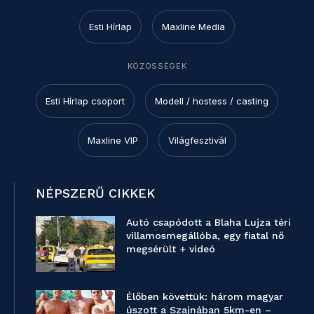
Esti Hírlap
Maxline Media
KÖZÖSSÉGEK
Esti Hírlap csoport
Modell / hostess / casting
Maxline VIP
Világfesztivál
NÉPSZERŰ CIKKEK
Autó csapódott a Blaha Lujza téri
villamosmegállóba, egy fiatal nő
megsérült + videó
Élőben követtük: három magyar
úszott a Szajnában 5km-en –