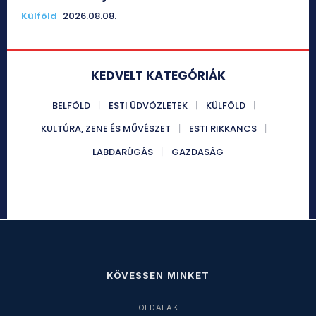
Külföld
2026.08.08.
KEDVELT KATEGÓRIÁK
BELFÖLD
ESTI ÜDVÖZLETEK
KÜLFÖLD
KULTÚRA, ZENE ÉS MŰVÉSZET
ESTI RIKKANCS
LABDARÚGÁS
GAZDASÁG
KÖVESSEN MINKET
OLDALAK