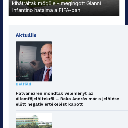
kihátráltak mögüle – megingott Gianni
Mo
Infantino hatalma a FIFA-ban
el
Aktuális
Belföld
Hatvanezren mondtak véleményt az
államfőjelöltekről – Baka András már a jelölése
előtt negatív értékelést kapott