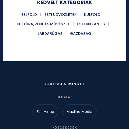
KEDVELT KATEGÓRIÁK
BELFÖLD
ESTI ÜDVÖZLETEK
KÜLFÖLD
KULTÚRA, ZENE ÉS MŰVÉSZET
ESTI RIKKANCS
LABDARÚGÁS
GAZDASÁG
KÖVESSEN MINKET
OLDALAK
Esti Hírlap
Maxline Media
KÖZÖSSÉGEK