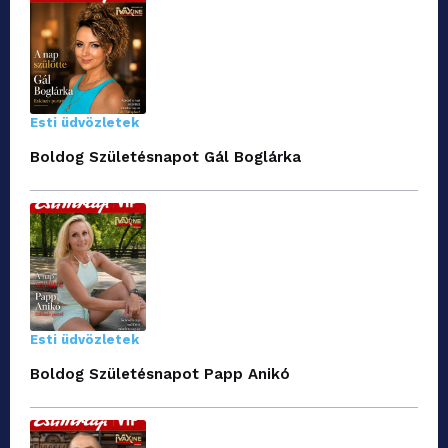
Esti üdvözletek
Boldog Születésnapot Gál Boglárka
Esti üdvözletek
Boldog Születésnapot Papp Anikó