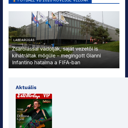
LABDARÚGÁS
L
Zsarolással vádolják, saját vezetői is
kihátráltak mögüle – megingott Gianni
Mo
Infantino hatalma a FIFA-ban
el
Aktuális