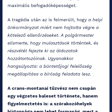
maximális befogadóképességet.
A tragédia után az is felmerült, hogy
a helyi
önkormányzat miért nem hajtotta végre a
kötelező ellenőrzéseket
.
A polgármester
elismerte, hogy mulasztások történtek, és
részvétét fejezte ki az áldozatok
hozzátartozóinak. Ugyanakkor
hangsúlyozta: a büntetőjogi felelősség
megállapítása a bíróság feladata lesz.
A crans-montanai tűzvész nem csupán
egy végzetes baleset története, hanem
figyelmeztetés is: a szórakozóhelyek
biztonsága nem lehet formaság, mert a