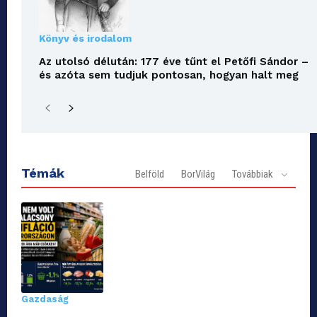
Könyv és irodalom
Az utolsó délután: 177 éve tűnt el Petőfi Sándor –
és azóta sem tudjuk pontosan, hogyan halt meg
Témák
Belföld
BorVilág
Továbbiak
Gazdaság