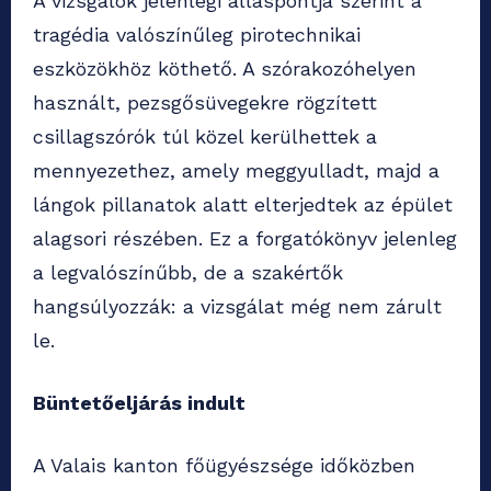
A vizsgálók jelenlegi álláspontja szerint a
tragédia valószínűleg pirotechnikai
eszközökhöz köthető. A szórakozóhelyen
használt, pezsgősüvegekre rögzített
csillagszórók túl közel kerülhettek a
mennyezethez, amely meggyulladt, majd a
lángok pillanatok alatt elterjedtek az épület
alagsori részében. Ez a forgatókönyv jelenleg
a legvalószínűbb, de a szakértők
hangsúlyozzák: a vizsgálat még nem zárult
le.
Büntetőeljárás indult
A Valais kanton főügyészsége időközben