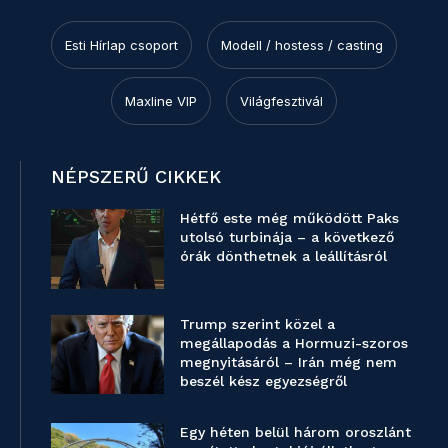
Esti Hírlap csoport
Modell / hostess / casting
Maxline VIP
Világfesztivál
NÉPSZERŰ CIKKEK
Hétfő este még működött Paks
utolsó turbinája – a következő
órák dönthetnek a leállításról
Trump szerint közel a
megállapodás a Hormuzi-szoros
megnyitásáról – Irán még nem
beszél kész egyezségről
Egy héten belül három oroszlánt