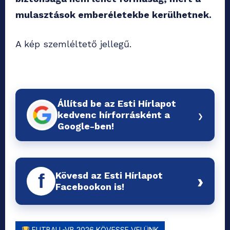
mulasztások emberéletekbe kerülhetnek.
A kép szemléltető jellegű.
Állítsd be az Esti Hírlapot
›
kedvenc hírforrásként a
Google-ben!
Kövesd az Esti Hírlapot
f
›
Facebookon is!
FUTBALL-VB 2026 KÖVESSE VELÜNK