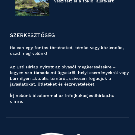
veszített el a tokiói állatkert
SZERKESZTŐSÉG
Ha van egy fontos történeted, témád vagy közlendőd,
oszd meg velünk!
Az Esti Hírlap nyitott az olvasói megkeresésekre –
legyen szó társadalmi ügyekről, helyi eseményekről vagy
bármilyen aktuális témáról, szívesen fogadjuk a
javaslatokat, ötleteket és észrevételeket.
Írj nekünk bizalommal az info[kukac]estihirlap.hu
címre.