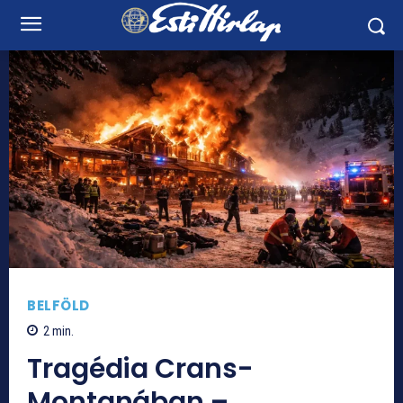
BELFÖLD
2
min.
Tragédia Crans-
Montanában –