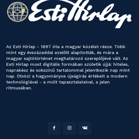
Az Esti Hírlap - 1897 óta a magyar közélet része. Több
mint egy évszázaddal ezelőtt alapították, és mára a
magyar sajtótörténet meghatározó szereplőjévé vált. Az
Esti Hírlap most digitális formában születik újjá: hiteles,
naprakész és sokszínű tartalommal jelentkezik nap mint
nap. Ötvözi a hagyományos újságírás értékeit a modern
technológiával - a múlt tapasztalataival, a jelen
ritmusában.