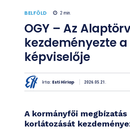
BELFÖLD
2
min.
OGY – Az Alaptör
kezdeményezte a T
képviselője
írta:
Esti Hírlap
2026.05.21.
A kormányfői megbízatás
korlátozását kezdeménye