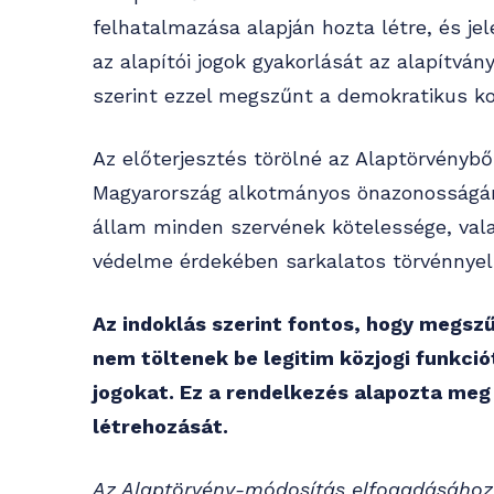
felhatalmazása alapján hozta létre, és jel
az alapítói jogok gyakorlását az alapítván
szerint ezzel megszűnt a demokratikus kon
Az előterjesztés törölné az Alaptörvényből
Magyarország alkotmányos önazonosságán
állam minden szervének kötelessége, val
védelme érdekében sarkalatos törvénnyel 
Az indoklás szerint fontos, hogy megs
nem töltenek be legitim közjogi funkció
jogokat. Ez a rendelkezés alapozta meg
létrehozását.
Az Alaptörvény-módosítás elfogadásához 