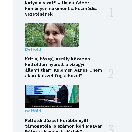
kutya a vizet” – Hajdú Gábor
keményen nekiment a közmédia
vezetésének
Belföld
Krízis, hőség, aszály közepén
külföldön nyaralt a vízügyi
államtitkár? Kelemen Ágnes: „nem
akarok ezzel foglalkozni”
Belföld
Felföldi József korábbi nyílt
támogatója is számon kéri Magyar
Pétert: „Nem ezt ígérték”