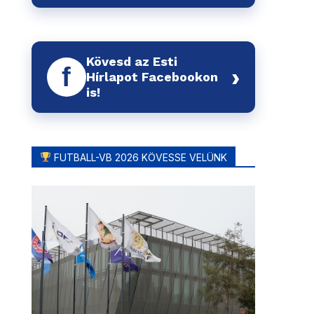
Kövesd az Esti
f
›
Hírlapot Facebookon
is!
FUTBALL-VB 2026 KÖVESSE VELÜNK