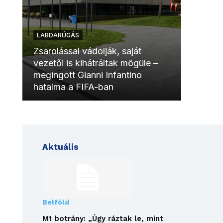
LABDARÚGÁS
LABDAR
Zsarolással vádolják, saját
vezetői is kihátráltak mögüle –
Molinóv
megingott Gianni Infantino
szurkol
hatalma a FIFA-ban
meccsk
Aktuális
Belföld
M1 botrány: „Úgy ráztak le, mint