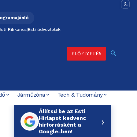
ogramajánló
Esti Rikkancs
|
Esti üdvözletek
ELŐFIZETÉS
dő
Járműzóna
Tech & Tudomány
Állítsd be az Esti
Hírlapot kedvenc
›
hírforrásként a
Google-ben!