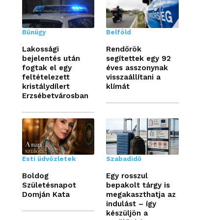
Bűnügy
Belföld
Lakossági
Rendőrök
bejelentés után
segítettek egy 92
fogtak el egy
éves asszonynak
feltételezett
visszaállítani a
kristálydílert
klímát
Erzsébetvárosban
Esti üdvözletek
Szabadidő
Boldog
Egy rosszul
Születésnapot
bepakolt tárgy is
Domján Kata
megakaszthatja az
indulást – így
készüljön a