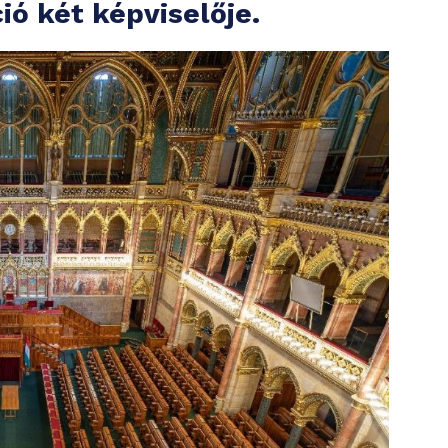
ió két képviselője.