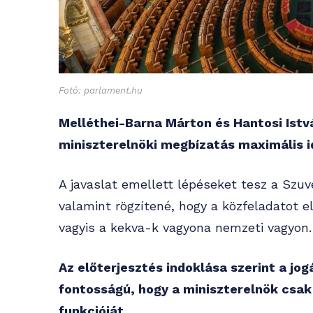
Fotó: parlament.hu
Melléthei-Barna Márton és Hantosi Istvá
miniszterelnöki megbízatás maximális 
A javaslat emellett lépéseket tesz a Szu
valamint rögzítené, hogy a közfeladatot e
vagyis a kekva-k vagyona nemzeti vagyon.
Az előterjesztés indoklása szerint a jo
fontosságú, hogy a miniszterelnök csak
funkcióját.