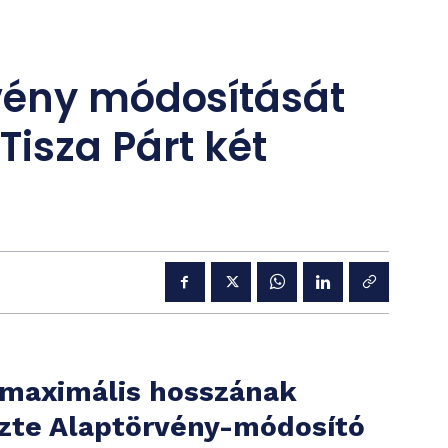
vény módosítását
isza Párt két
 maximális hosszának
zte Alaptörvény-módosító