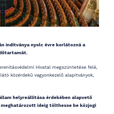
n indítványa nyolc évre korlátozná a
időtartamát.
verenitásvédelmi Hivatal megszüntetése felé,
llátó közérdekű vagyonkezelő alapítványok,
gállam helyreállítása érdekében alapvető
 meghatározott ideig tölthesse be közjogi