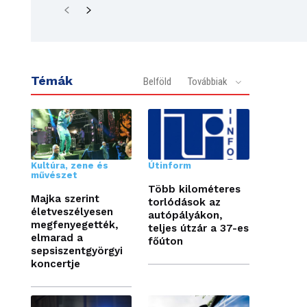
Témák
Belföld
Továbbiak
Kultúra, zene és
Útinform
művészet
Több kilométeres
Majka szerint
torlódások az
életveszélyesen
autópályákon,
megfenyegették,
teljes útzár a 37-es
elmarad a
főúton
sepsiszentgyörgyi
koncertje