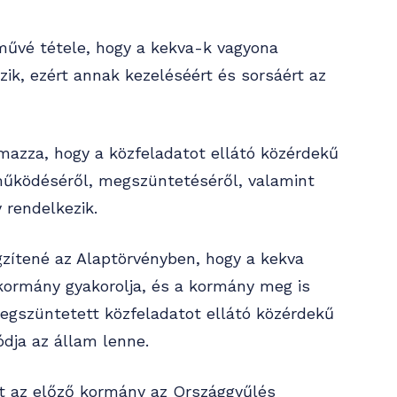
művé tétele, hogy a kekva-k vagyona
zik, ezért annak kezeléséért és sorsáért az
lmazza, hogy a közfeladatot ellátó közérdekű
 működéséről, megszüntetéséről, valamint
 rendelkezik.
gzítené az Alaptörvényben, hogy a kekva
 kormány gyakorolja, és a kormány meg is
megszüntetett közfeladatot ellátó közérdekű
dja az állam lenne.
at az előző kormány az Országgyűlés