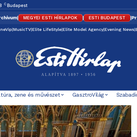
C
8
Budapest
rchívum
|
MEGYEI ESTI HÍRLAPOK
|
ESTI BUDAPEST
|
Pr
ineVip
|
MusicTV
|
Elite LifeStyle
|
Elite Model Agency
|
Evening News
|
ALAPÍTVA 1897 • 1956
ltúra, zene és művészet
GasztroVilág
Szabadi