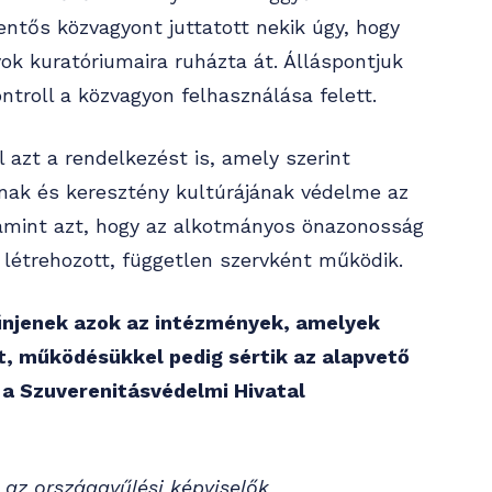
entős közvagyont juttatott nekik úgy, hogy
yok kuratóriumaira ruházta át. Álláspontjuk
troll a közvagyon felhasználása felett.
 azt a rendelkezést is, amely szerint
ak és keresztény kultúrájának védelme az
amint azt, hogy az alkotmányos önazonosság
létrehozott, független szervként működik.
zűnjenek azok az intézmények, amelyek
t, működésükkel pedig sértik az alapvető
 a Szuverenitásvédelmi Hivatal
az országgyűlési képviselők