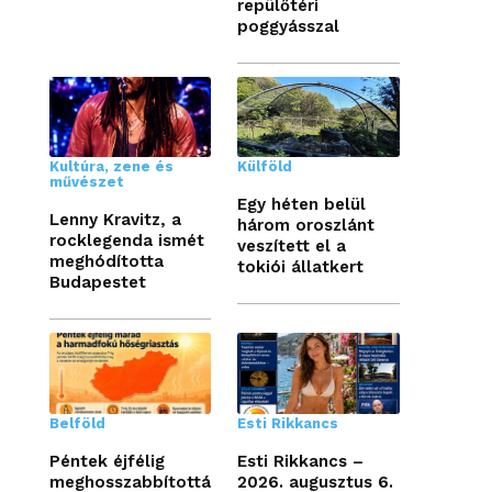
repülőtéri
poggyásszal
Kultúra, zene és
Külföld
művészet
Egy héten belül
Lenny Kravitz, a
három oroszlánt
rocklegenda ismét
veszített el a
meghódította
tokiói állatkert
Budapestet
Belföld
Esti Rikkancs
Péntek éjfélig
Esti Rikkancs –
meghosszabbítottá
2026. augusztus 6.