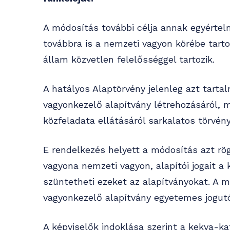
A módosítás további célja annak egyértel
továbbra is a nemzeti vagyon körébe tarto
állam közvetlen felelősséggel tartozik.
A hatályos Alaptörvény jelenleg azt tarta
vagyonkezelő alapítvány létrehozásáról,
közfeladata ellátásáról sarkalatos törvény
E rendelkezés helyett a módosítás azt rö
vagyona nemzeti vagyon, alapítói jogait a
szüntetheti ezeket az alapítványokat. A 
vagyonkezelő alapítvány egyetemes jogutó
A képviselők indoklása szerint a kekva-k