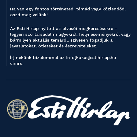
Ha van egy fontos történeted, témád vagy közlendőd,
oszd meg velünk!
Az Esti Hírlap nyitott az olvasói megkeresésekre –
legyen szó társadalmi ügyekről, helyi eseményekről vagy
bármilyen aktuális témáról, szívesen fogadjuk a
javaslatokat, ötleteket és észrevételeket.
Írj nekünk bizalommal az info[kukac]estihirlap.hu
címre.