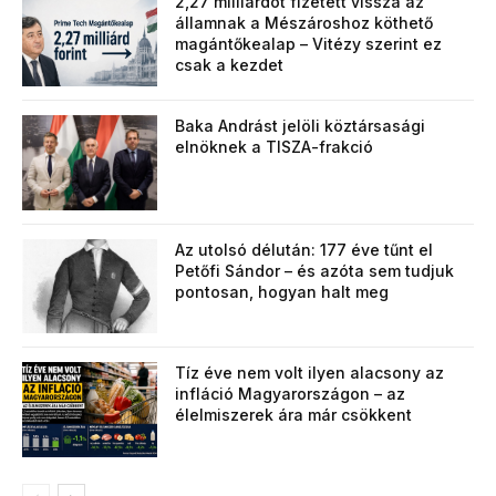
2,27 milliárdot fizetett vissza az
államnak a Mészároshoz köthető
magántőkealap – Vitézy szerint ez
csak a kezdet
Baka Andrást jelöli köztársasági
elnöknek a TISZA-frakció
Az utolsó délután: 177 éve tűnt el
Petőfi Sándor – és azóta sem tudjuk
pontosan, hogyan halt meg
Tíz éve nem volt ilyen alacsony az
infláció Magyarországon – az
élelmiszerek ára már csökkent