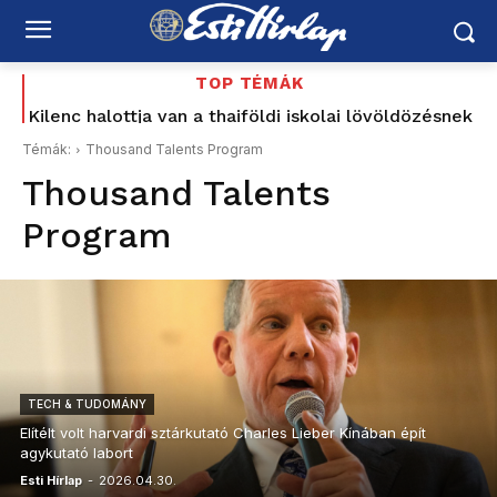
TOP TÉMÁK
Kilenc halottja van a thaiföldi iskolai lövöldözésnek
Tata 1956: a sortűz története, amely most Baka
Andrásig ért – korabeli MTV Híradó-felvétellel –
Témák:
Thousand Talents Program
Schiffer elővette a Korbely-ügyet, a Mi Hazánk és
Thousand Talents
a...
Program
TECH & TUDOMÁNY
Elítélt volt harvardi sztárkutató Charles Lieber Kínában épít
agykutató labort
Esti Hírlap
-
2026.04.30.