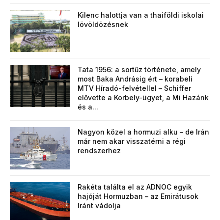
Kilenc halottja van a thaiföldi iskolai
lövöldözésnek
Tata 1956: a sortűz története, amely
most Baka Andrásig ért – korabeli
MTV Híradó-felvétellel – Schiffer
elővette a Korbely-ügyet, a Mi Hazánk
és a...
Nagyon közel a hormuzi alku – de Irán
már nem akar visszatérni a régi
rendszerhez
Rakéta találta el az ADNOC egyik
hajóját Hormuzban – az Emirátusok
Iránt vádolja