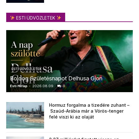
ESTI ÜDVÖZLETEK
ESTI ÜDVÖZLETEK
Boldog Születésnapot Delhusa Gjon
Esti Hírlap
-
2026.08.09.
0
E
Hormuz forgalma a tizedére zuhant –
Szaúd-Arábia már a Vörös-tenger
felé viszi ki az olaját