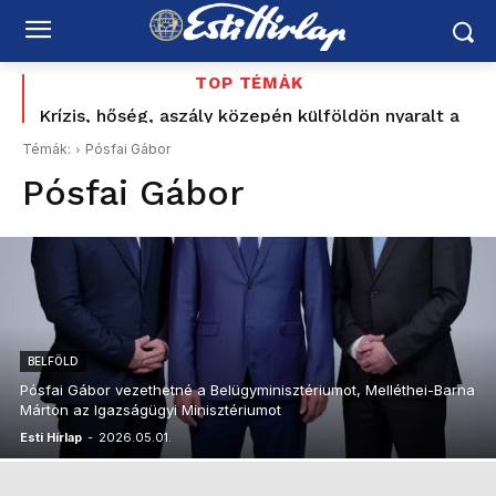
TOP TÉMÁK
Krízis, hőség, aszály közepén külföldön nyaralt a
Felföldi József korábbi nyílt támogatója is számon
vízügyi államtitkár? Kelemen Ágnes: „nem akarok
kéri Magyar Pétert: „Nem ezt ígérték”
Témák:
Pósfai Gábor
ezzel foglalkozni”
Pósfai Gábor
BELFÖLD
Pósfai Gábor vezethetné a Belügyminisztériumot, Melléthei-Barna
Márton az Igazságügyi Minisztériumot
Esti Hírlap
-
2026.05.01.