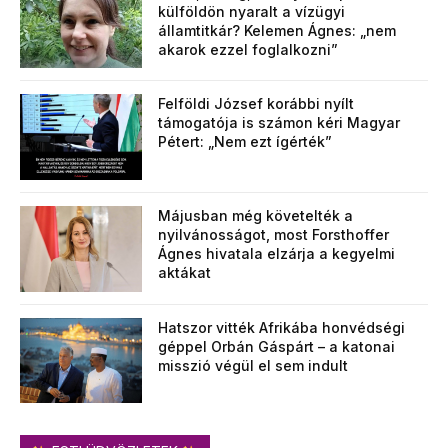
külföldön nyaralt a vízügyi
államtitkár? Kelemen Ágnes: „nem
akarok ezzel foglalkozni”
Felföldi József korábbi nyílt
támogatója is számon kéri Magyar
Pétert: „Nem ezt ígérték”
Májusban még követelték a
nyilvánosságot, most Forsthoffer
Ágnes hivatala elzárja a kegyelmi
aktákat
Hatszor vitték Afrikába honvédségi
géppel Orbán Gáspárt – a katonai
misszió végül el sem indult