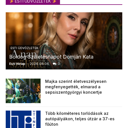
ESTI ÜDVÖZLETEK
ESTI ÜDVÖZLETEK
Boldog Születésnapot Domján Kata
Esti Hírlap
-
2026.08.06.
0
E
Majka szerint életveszélyesen
megfenyegették, elmarad a
sepsiszentgyörgyi koncertje
Több kilométeres torlódások az
autópályákon, teljes útzár a 37-es
főúton