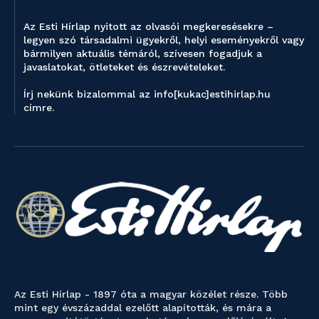
Az Esti Hírlap nyitott az olvasói megkeresésekre –
legyen szó társadalmi ügyekről, helyi eseményekről vagy
bármilyen aktuális témáról, szívesen fogadjuk a
javaslatokat, ötleteket és észrevételeket.
Írj nekünk bizalommal az info[kukac]estihirlap.hu
címre.
Az Esti Hírlap - 1897 óta a magyar közélet része. Több
mint egy évszázaddal ezelőtt alapították, és mára a