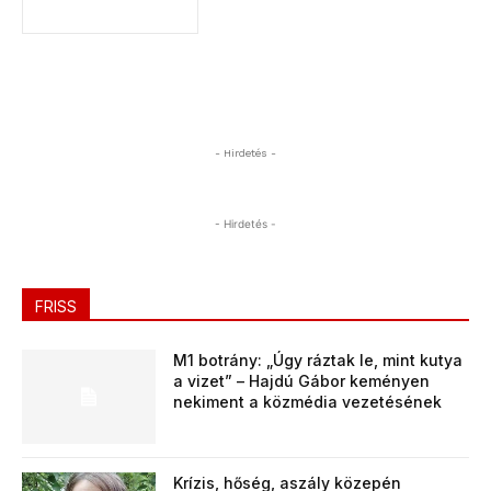
- Hirdetés -
- Hirdetés -
FRISS
M1 botrány: „Úgy ráztak le, mint kutya
a vizet” – Hajdú Gábor keményen
nekiment a közmédia vezetésének
Krízis, hőség, aszály közepén