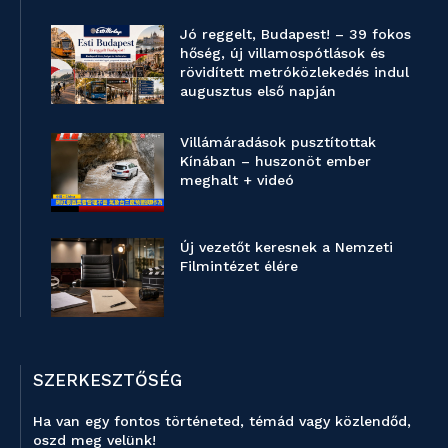
Jó reggelt, Budapest! – 39 fokos
hőség, új villamospótlások és
rövidített metróközlekedés indul
augusztus első napján
Villámáradások pusztítottak
Kínában – huszonöt ember
meghalt + videó
Új vezetőt keresnek a Nemzeti
Filmintézet élére
SZERKESZTŐSÉG
Ha van egy fontos történeted, témád vagy közlendőd,
oszd meg velünk!