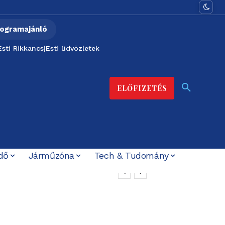
ogramajánló
Esti Rikkancs
|
Esti üdvözletek
ELŐFIZETÉS
dő
Járműzóna
Tech & Tudomány
 közös védelemre
 energiahelyzet