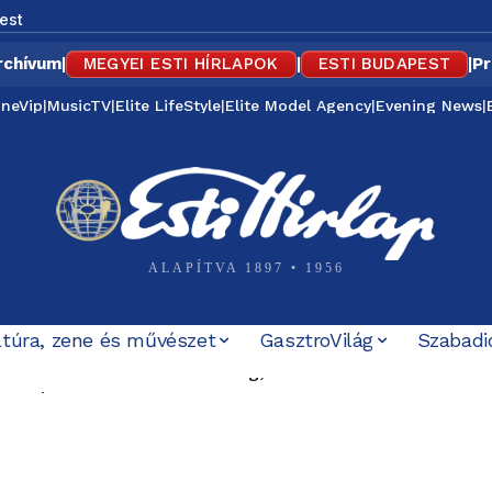
est
rchívum
|
MEGYEI ESTI HÍRLAPOK
|
ESTI BUDAPEST
|
Pr
ineVip
|
MusicTV
|
Elite LifeStyle
|
Elite Model Agency
|
Evening News
|
ALAPÍTVA 1897 • 1956
ltúra, zene és művészet
GasztroVilág
Szabadi
a Közel-Keleten: Törökország, Szaúd-Arábia és Pakisztán
solják a díszfényeket, Romániában továbbra is súlyos az
szólalt