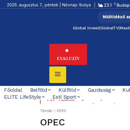
C
2026. augusztus 7., péntek | Névnap: Ibolya
23.1
Budap
Múltidéző a
Global Invest
|
GlobalTV
|
Maxl
EXKLUZÍV
Főoldal
Belföld
Külföld
Gazdaság
Ku
ELITE LifeStyle
Esti Sport
Új erőközpont születik 
Budapesten visszakapc
TOP TÉMÁK
szerződött – Irán is meg
Témák:
OPEC
OPEC