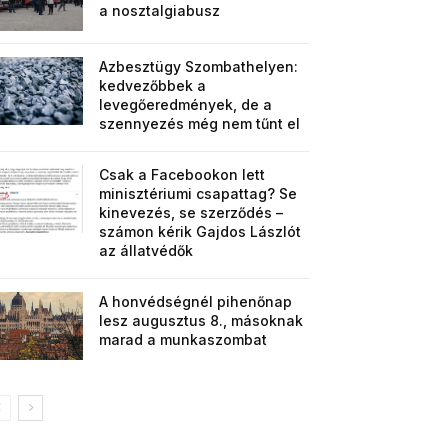
a nosztalgiabusz
Azbesztügy Szombathelyen:
kedvezőbbek a
levegőeredmények, de a
szennyezés még nem tűnt el
Csak a Facebookon lett
minisztériumi csapattag? Se
kinevezés, se szerződés –
számon kérik Gajdos Lászlót
az állatvédők
A honvédségnél pihenőnap
lesz augusztus 8., másoknak
marad a munkaszombat