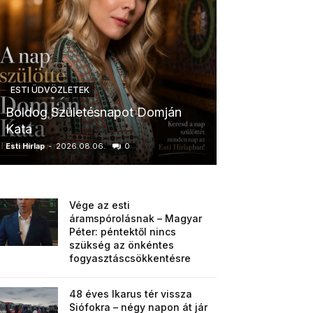
ESTI ÜDVÖZLETEK
ESTI ÜDVÖZLETE
Boldog Születésnapot Domján
Boldog Szület
Kata
Anikó
Esti Hírlap
-
2026.08.06.
0
Esti Hírlap
-
2026.0
Vége az esti
áramspórolásnak – Magyar
Péter: péntektől nincs
szükség az önkéntes
fogyasztáscsökkentésre
48 éves Ikarus tér vissza
Siófokra – négy napon át jár