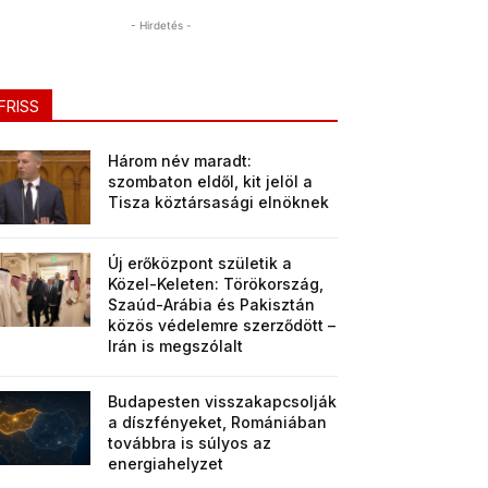
- Hirdetés -
FRISS
Három név maradt:
szombaton eldől, kit jelöl a
Tisza köztársasági elnöknek
Új erőközpont születik a
Közel-Keleten: Törökország,
Szaúd-Arábia és Pakisztán
közös védelemre szerződött –
Irán is megszólalt
Budapesten visszakapcsolják
a díszfényeket, Romániában
továbbra is súlyos az
energiahelyzet