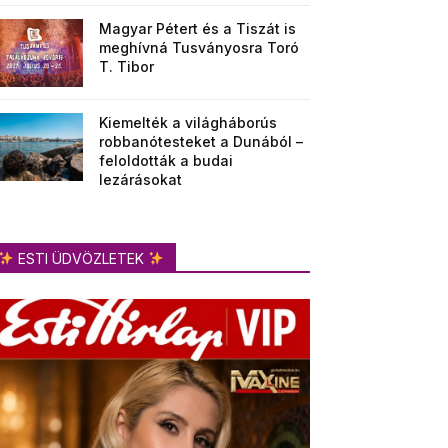
Magyar Pétert és a Tiszát is
meghívná Tusványosra Toró
T. Tibor
Kiemelték a világháborús
robbanótesteket a Dunából –
feloldották a budai
lezárásokat
ESTI ÜDVÖZLETEK