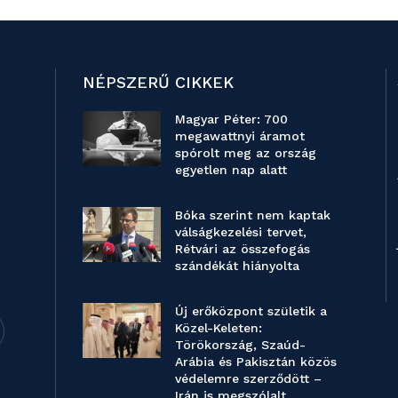
NÉPSZERŰ CIKKEK
Magyar Péter: 700
megawattnyi áramot
spórolt meg az ország
egyetlen nap alatt
Bóka szerint nem kaptak
válságkezelési tervet,
Rétvári az összefogás
szándékát hiányolta
Új erőközpont születik a
Közel-Keleten:
Törökország, Szaúd-
Arábia és Pakisztán közös
védelemre szerződött –
Irán is megszólalt