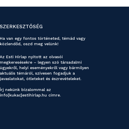
SZERKESZTŐSÉG
Ha van egy fontos történeted, témád vagy
közlendőd, oszd meg velünk!
Az Esti Hírlap nyitott az olvasói
megkeresésekre – legyen szó társadalmi
ügyekről, helyi eseményekről vagy bármilyen
aktuális témáról, szívesen fogadjuk a
javaslatokat, ötleteket és észrevételeket.
Írj nekünk bizalommal az
info[kukac]estihirlap.hu címre.