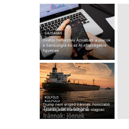
GAZDASÁG
Óvatos hétkezdés Ázsiában: a piacok
a Samsungra és az AI-chipcégekre
figyelnek
KÜLFÖLD
Trump nem enged Iránnak: hosszabb
nyomás alatt maradhat az olajpiac