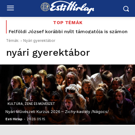
TOP TÉMÁK
Felföldi József korábbi nyílt támogatója is számon
kéri Magyar Pétert: „Nem ezt ígérték”
Témák:
Nyári gyerektábor
nyári gyerektábor
KULTÚRA, ZENE ÉS MŰVÉSZET
Nyári Művészeti Kurzus 2026 – Zichy-kastély /Nágocs/
Esti Hírlap
-
2026.05.15.