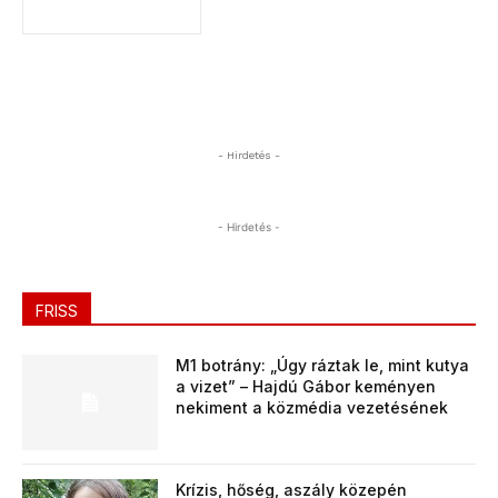
- Hirdetés -
- Hirdetés -
FRISS
M1 botrány: „Úgy ráztak le, mint kutya
a vizet” – Hajdú Gábor keményen
nekiment a közmédia vezetésének
Krízis, hőség, aszály közepén