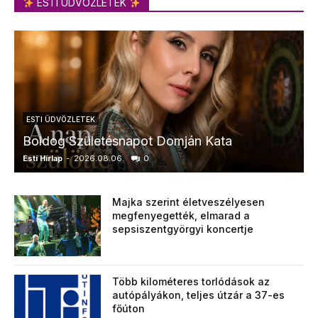
ESTI ÜDVÖZLETEK
ESTI ÜDVÖZLETEK
Boldog Születésnapot Domján Kata
Esti Hírlap
-
2026.08.06.
0
E
Majka szerint életveszélyesen
megfenyegették, elmarad a
sepsiszentgyörgyi koncertje
Több kilométeres torlódások az
autópályákon, teljes útzár a 37-es
főúton