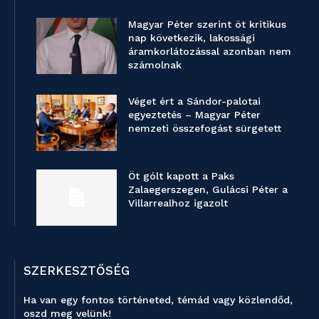
Magyar Péter szerint öt kritikus
nap következik, lakossági
áramkorlátozással azonban nem
számolnak
Véget ért a Sándor-palotai
egyeztetés – Magyar Péter
nemzeti összefogást sürgetett
Öt gólt kapott a Paks
Zalaegerszegen, Gulácsi Péter a
Villarrealhoz igazolt
SZERKESZTŐSÉG
Ha van egy fontos történeted, témád vagy közlendőd,
oszd meg velünk!