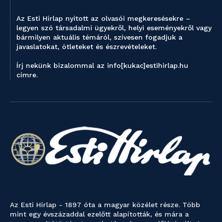
Az Esti Hírlap nyitott az olvasói megkeresésekre –
legyen szó társadalmi ügyekről, helyi eseményekről vagy
bármilyen aktuális témáról, szívesen fogadjuk a
javaslatokat, ötleteket és észrevételeket.
Írj nekünk bizalommal az info[kukac]estihirlap.hu
címre.
Az Esti Hírlap - 1897 óta a magyar közélet része. Több
mint egy évszázaddal ezelőtt alapították, és mára a