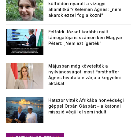
külföldön nyaralt a vízügyi
államtitkár? Kelemen Ágnes: „nem
akarok ezzel foglalkozni”
Felföldi József korábbi nyílt
támogatója is számon kéri Magyar
Pétert: „Nem ezt ígérték”
Májusban még követelték a
nyilvánosságot, most Forsthoffer
Ágnes hivatala elzárja a kegyelmi
aktákat
Hatszor vitték Afrikába honvédségi
géppel Orbán Gáspárt – a katonai
misszió végül el sem indult