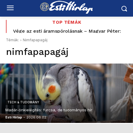
TOP TÉMÁK
Vége az esti áramspórolásnak – Magyar Péter:
48 éves Ikarus tér vissza Siófokra – négy napon át
péntektől nincs szükség az önkéntes
jár a nosztalgiabusz
Témák:
Nimfapapagáj
fogyasztáscsökkentésre
nimfapapagáj
TECH & TUDOMÁNY
Madár-önkielégítés: furcsa, de tudományos hír
Esti Hírlap
-
2026.06.02.