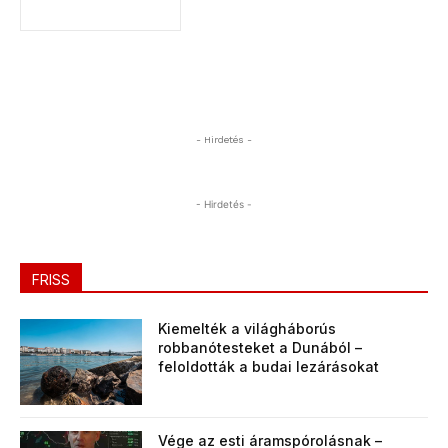
- Hirdetés -
- Hirdetés -
FRISS
Kiemelték a világháborús
robbanótesteket a Dunából –
feloldották a budai lezárásokat
Vége az esti áramspórolásnak –