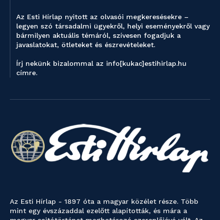
Az Esti Hírlap nyitott az olvasói megkeresésekre –
legyen szó társadalmi ügyekről, helyi eseményekről vagy
bármilyen aktuális témáról, szívesen fogadjuk a
javaslatokat, ötleteket és észrevételeket.
Írj nekünk bizalommal az info[kukac]estihirlap.hu
címre.
Az Esti Hírlap - 1897 óta a magyar közélet része. Több
mint egy évszázaddal ezelőtt alapították, és mára a