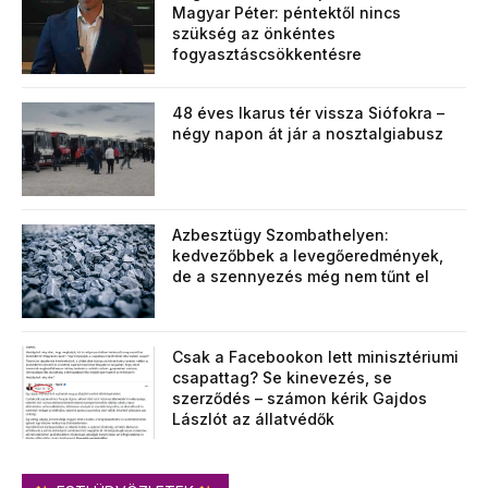
Magyar Péter: péntektől nincs
szükség az önkéntes
fogyasztáscsökkentésre
48 éves Ikarus tér vissza Siófokra –
négy napon át jár a nosztalgiabusz
Azbesztügy Szombathelyen:
kedvezőbbek a levegőeredmények,
de a szennyezés még nem tűnt el
Csak a Facebookon lett minisztériumi
csapattag? Se kinevezés, se
szerződés – számon kérik Gajdos
Lászlót az állatvédők