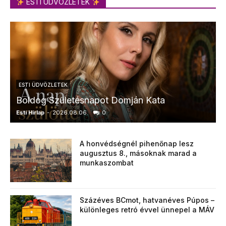
ESTI ÜDVÖZLETEK
ESTI ÜDVÖZLETEK
Boldog Születésnapot Domján Kata
Esti Hírlap
-
2026.08.06.
0
E
A honvédségnél pihenőnap lesz
augusztus 8., másoknak marad a
munkaszombat
Százéves BCmot, hatvanéves Púpos –
különleges retró évvel ünnepel a MÁV