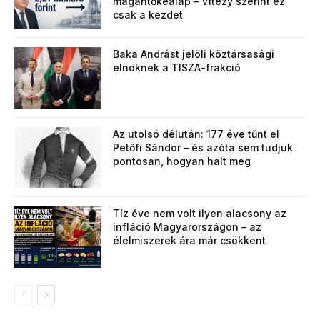
magántőkealap – Vitézy szerint ez
csak a kezdet
Baka Andrást jelöli köztársasági
elnöknek a TISZA-frakció
Az utolsó délután: 177 éve tűnt el
Petőfi Sándor – és azóta sem tudjuk
pontosan, hogyan halt meg
Tíz éve nem volt ilyen alacsony az
infláció Magyarországon – az
élelmiszerek ára már csökkent