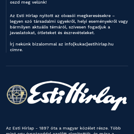
oszd meg velünk!
Az Esti Hírlap nyitott az olvasói megkeresésekre –
legyen szó társadalmi ügyekről, helyi eseményekről vagy
bármilyen aktuális témáról, szívesen fogadjuk a
javaslatokat, ötleteket és észrevételeket.
Írj nekünk bizalommal az info[kukac]estihirlap.hu
címre.
Az Esti Hírlap - 1897 óta a magyar közélet része. Több
mint egy évszázaddal ezelőtt alapították, és mára a