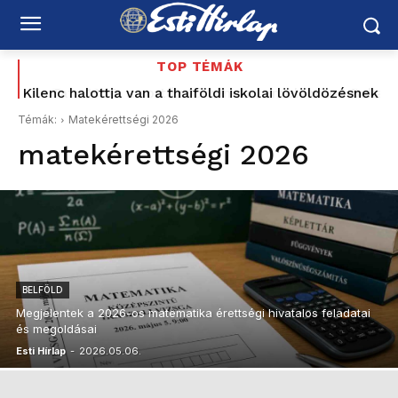
TOP TÉMÁK
Kilenc halottja van a thaiföldi iskolai lövöldözésnek
Tata 1956: a sortűz története, amely most Baka
Andrásig ért – korabeli MTV Híradó-felvétellel –
Témák:
Matekérettségi 2026
Schiffer elővette a Korbely-ügyet, a Mi Hazánk és
matekérettségi 2026
a...
BELFÖLD
Megjelentek a 2026-os matematika érettségi hivatalos feladatai
és megoldásai
Esti Hírlap
-
2026.05.06.