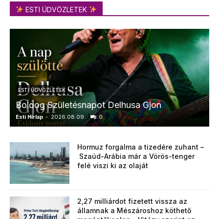
ESTI ÜDVÖZLETEK
ESTI ÜDVÖZLETEK
Boldog Születésnapot Delhusa Gjon
Esti Hírlap
-
2026.08.09.
0
E
Hormuz forgalma a tizedére zuhant –
Szaúd-Arábia már a Vörös-tenger
felé viszi ki az olaját
2,27 milliárdot fizetett vissza az
államnak a Mészároshoz köthető