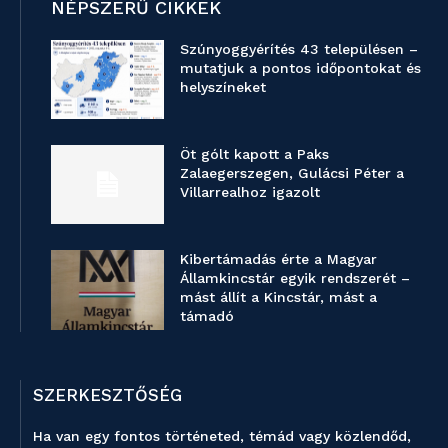
NÉPSZERŰ CIKKEK
Szúnyoggyérítés 43 településen –
mutatjuk a pontos időpontokat és
helyszíneket
Öt gólt kapott a Paks
Zalaegerszegen, Gulácsi Péter a
Villarrealhoz igazolt
Kibertámadás érte a Magyar
Államkincstár egyik rendszerét –
mást állít a Kincstár, mást a
támadó
SZERKESZTŐSÉG
Ha van egy fontos történeted, témád vagy közlendőd,