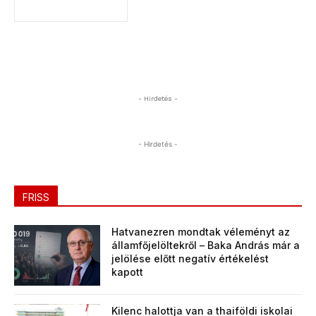
- Hirdetés -
- Hirdetés -
FRISS
Hatvanezren mondtak véleményt az
államfőjelöltekről – Baka András már a
jelölése előtt negatív értékelést
kapott
Kilenc halottja van a thaiföldi iskolai