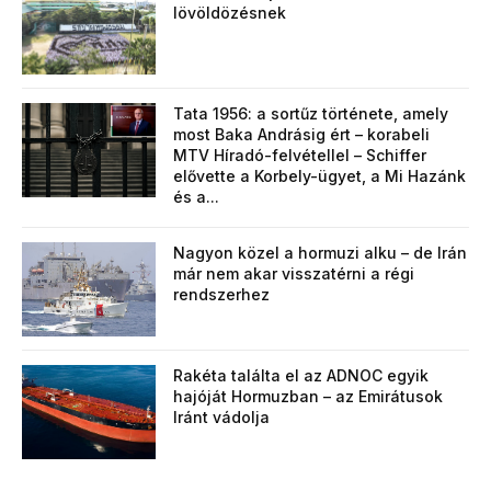
lövöldözésnek
Tata 1956: a sortűz története, amely
most Baka Andrásig ért – korabeli
MTV Híradó-felvétellel – Schiffer
elővette a Korbely-ügyet, a Mi Hazánk
és a...
Nagyon közel a hormuzi alku – de Irán
már nem akar visszatérni a régi
rendszerhez
Rakéta találta el az ADNOC egyik
hajóját Hormuzban – az Emirátusok
Iránt vádolja