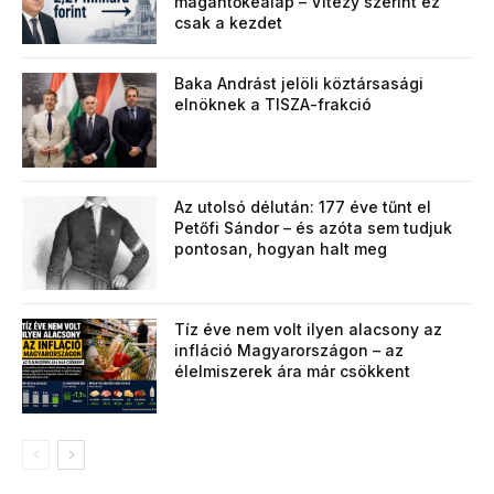
magántőkealap – Vitézy szerint ez
csak a kezdet
Baka Andrást jelöli köztársasági
elnöknek a TISZA-frakció
Az utolsó délután: 177 éve tűnt el
Petőfi Sándor – és azóta sem tudjuk
pontosan, hogyan halt meg
Tíz éve nem volt ilyen alacsony az
infláció Magyarországon – az
élelmiszerek ára már csökkent