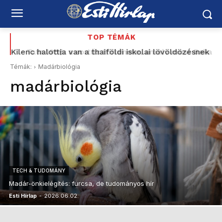
TOP TÉMÁK
Kilenc halottja van a thaiföldi iskolai lövöldözésnek
Tata 1956: a sortűz története, amely most Baka
Andrásig ért – korabeli MTV Híradó-felvétellel –
Témák:
Madárbiológia
Schiffer elővette a Korbely-ügyet, a Mi Hazánk és
madárbiológia
a...
TECH & TUDOMÁNY
Madár-önkielégítés: furcsa, de tudományos hír
Esti Hírlap
-
2026.06.02.