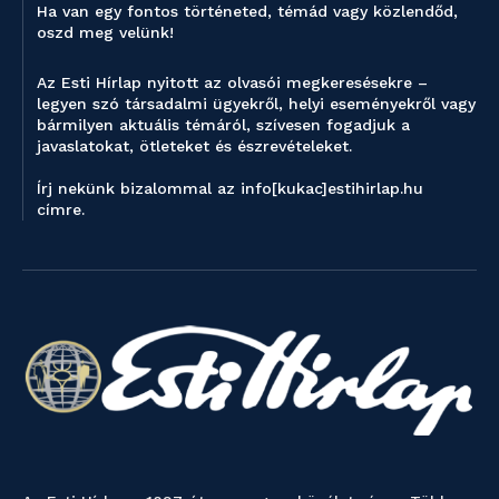
Ha van egy fontos történeted, témád vagy közlendőd,
oszd meg velünk!
Az Esti Hírlap nyitott az olvasói megkeresésekre –
legyen szó társadalmi ügyekről, helyi eseményekről vagy
bármilyen aktuális témáról, szívesen fogadjuk a
javaslatokat, ötleteket és észrevételeket.
Írj nekünk bizalommal az info[kukac]estihirlap.hu
címre.