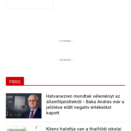
- Hirdetés -
- Hirdetés -
FRISS
Hatvanezren mondtak véleményt az
államfőjelöltekről – Baka András már a
jelölése előtt negatív értékelést
kapott
Kilenc halottja van a thaiföldi iskolai