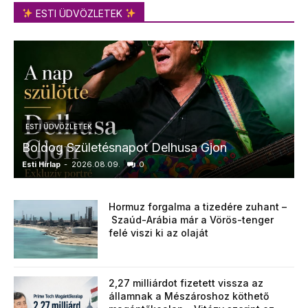
ESTI ÜDVÖZLETEK
ESTI ÜDVÖZLETEK
Boldog Születésnapot Delhusa Gjon
Esti Hírlap
-
2026.08.09.
0
E
Hormuz forgalma a tizedére zuhant –
Szaúd-Arábia már a Vörös-tenger
felé viszi ki az olaját
2,27 milliárdot fizetett vissza az
államnak a Mészároshoz köthető