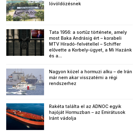
lövöldözésnek
Tata 1956: a sortűz története, amely
most Baka Andrásig ért – korabeli
MTV Híradó-felvétellel – Schiffer
elővette a Korbely-ügyet, a Mi Hazánk
és a...
Nagyon közel a hormuzi alku – de Irán
már nem akar visszatérni a régi
rendszerhez
Rakéta találta el az ADNOC egyik
hajóját Hormuzban – az Emirátusok
Iránt vádolja