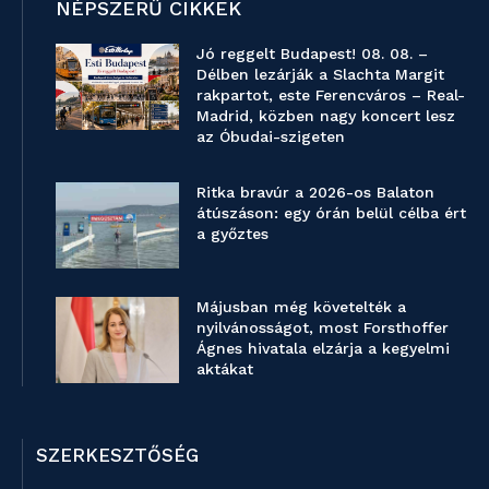
NÉPSZERŰ CIKKEK
Jó reggelt Budapest! 08. 08. –
Délben lezárják a Slachta Margit
rakpartot, este Ferencváros – Real-
Madrid, közben nagy koncert lesz
az Óbudai-szigeten
Ritka bravúr a 2026-os Balaton
átúszáson: egy órán belül célba ért
a győztes
Májusban még követelték a
nyilvánosságot, most Forsthoffer
Ágnes hivatala elzárja a kegyelmi
aktákat
SZERKESZTŐSÉG