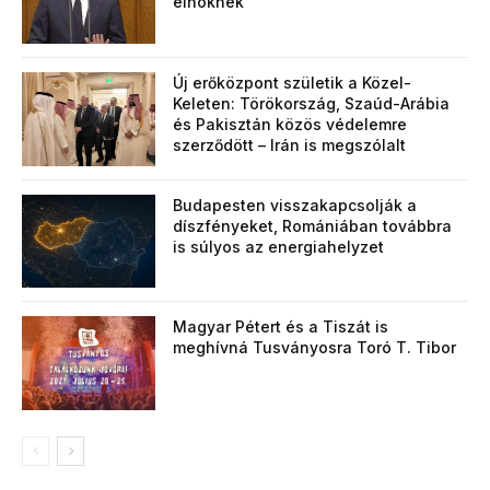
elnöknek
Új erőközpont születik a Közel-
Keleten: Törökország, Szaúd-Arábia
és Pakisztán közös védelemre
szerződött – Irán is megszólalt
Budapesten visszakapcsolják a
díszfényeket, Romániában továbbra
is súlyos az energiahelyzet
Magyar Pétert és a Tiszát is
meghívná Tusványosra Toró T. Tibor