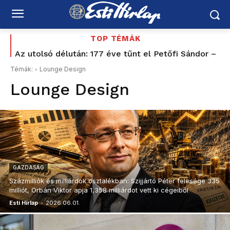
TOP TÉMÁK
Az utolsó délután: 177 éve tűnt el Petőfi Sándor –
Tíz éve nem volt ilyen alacsony az infláció
és azóta sem tudjuk pontosan, hogyan halt meg
Magyarországon – az élelmiszerek ára már
Témák:
Lounge Design
csökkent
Lounge Design
GAZDASÁG
Százmilliók és milliárdok osztalékban: Szijjártó Péter felesége 335
milliót, Orbán Viktor apja 1,358 milliárdot vett ki cégeiből
Esti Hírlap
-
2026.06.01.