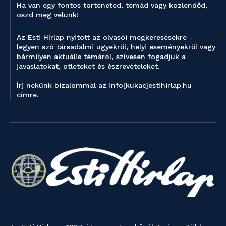
Ha van egy fontos történeted, témád vagy közlendőd,
oszd meg velünk!
Az Esti Hírlap nyitott az olvasói megkeresésekre –
legyen szó társadalmi ügyekről, helyi eseményekről vagy
bármilyen aktuális témáról, szívesen fogadjuk a
javaslatokat, ötleteket és észrevételeket.
Írj nekünk bizalommal az info[kukac]estihirlap.hu
címre.