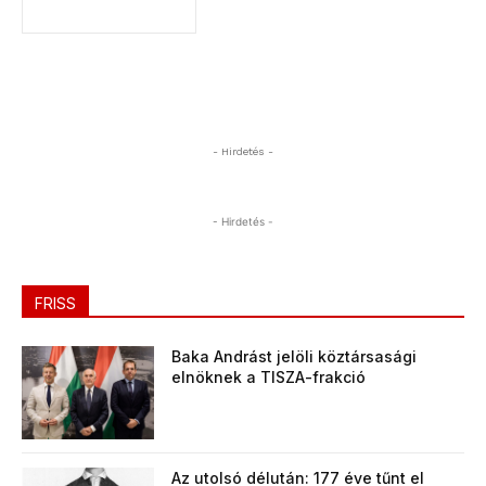
- Hirdetés -
- Hirdetés -
FRISS
Baka Andrást jelöli köztársasági
elnöknek a TISZA-frakció
Az utolsó délután: 177 éve tűnt el