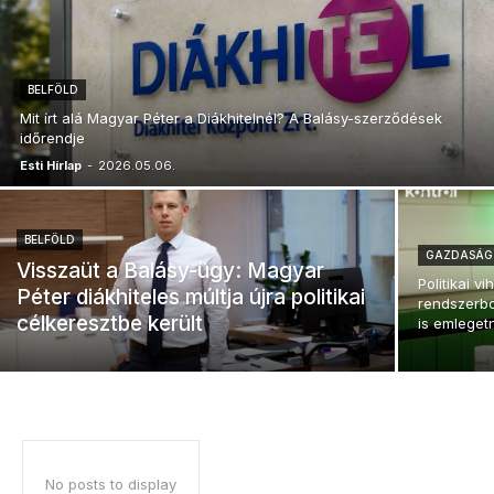
BELFÖLD
Mit írt alá Magyar Péter a Diákhitelnél? A Balásy-szerződések
időrendje
Esti Hírlap
-
2026.05.06.
BELFÖLD
GAZDASÁG
Visszaüt a Balásy-ügy: Magyar
Politikai vi
Péter diákhiteles múltja újra politikai
rendszerbo
célkeresztbe került
is emleget
No posts to display