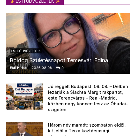
ESTI ÜDVÖZLETEK
ESTI ÜDVÖZLETEK
Boldog Születésnapot Temesvári Edina
Esti Hírlap
-
2026.08.08.
0
E
Jó reggelt Budapest! 08. 08. – Délben
lezárják a Slachta Margit rakpartot,
este Ferencváros – Real-Madrid,
közben nagy koncert lesz az Óbudai-
szigeten
Három név maradt: szombaton eldől,
kit jelöl a Tisza köztársasági