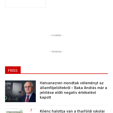
- Hirdetés -
- Hirdetés -
FRISS
Hatvanezren mondtak véleményt az
államfőjelöltekről – Baka András már a
jelölése előtt negatív értékelést
kapott
Kilenc halottja van a thaiföldi iskolai