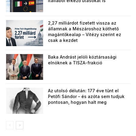
Itáliából érkező utasokat is
2,27 milliárdot fizetett vissza az
államnak a Mészároshoz köthető
magántőkealap – Vitézy szerint ez
csak a kezdet
Baka Andrást jelöli köztársasági
elnöknek a TISZA-frakció
Az utolsó délután: 177 éve tűnt el
Petőfi Sándor – és azóta sem tudjuk
pontosan, hogyan halt meg