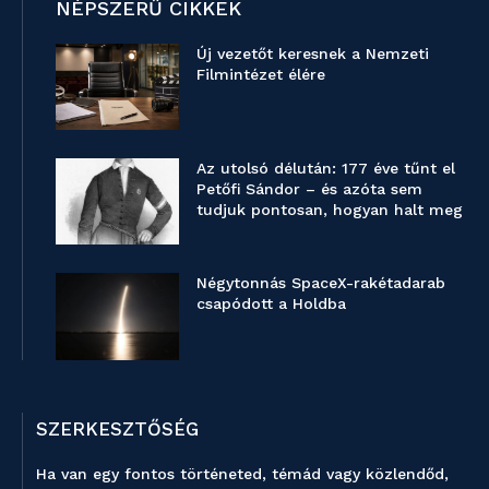
NÉPSZERŰ CIKKEK
Új vezetőt keresnek a Nemzeti
Filmintézet élére
Az utolsó délután: 177 éve tűnt el
Petőfi Sándor – és azóta sem
tudjuk pontosan, hogyan halt meg
Négytonnás SpaceX-rakétadarab
csapódott a Holdba
SZERKESZTŐSÉG
Ha van egy fontos történeted, témád vagy közlendőd,