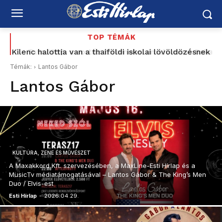
TOP TÉMÁK
Kilenc halottja van a thaiföldi iskolai lövöldözésnek
Tata 1956: a sortűz története, amely most Baka
Andrásig ért – korabeli MTV Híradó-felvétellel –
Témák:
Lantos Gábor
Schiffer elővette a Korbely-ügyet, a Mi Hazánk és
Lantos Gábor
a...
KULTÚRA, ZENE ÉS MŰVÉSZET
A Maxakkord Kft. szervezésében, a MaxLine-Esti Hírlap és a
MusicTv médiatámogatásával – Lantos Gábor & The King’s Men
Duo / Elvis-est
Esti Hírlap
-
2026.04.29.