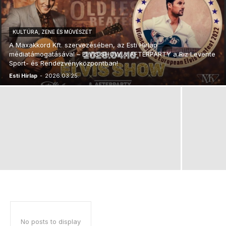
KULTÚRA, ZENE ÉS MŰVÉSZET
A Maxakkord Kft. szervezésében, az Esti Hírlap
médiatámogatásával – ELVIS SHOW & AFTERPARTY a Riz Levente
Sport- és Rendezvényközpontban!
Esti Hírlap
-
2026.03.25.
No posts to display