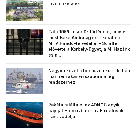
lövöldözésnek
Tata 1956: a sortűz története, amely
most Baka Andrásig ért – korabeli
MTV Híradó-felvétellel – Schiffer
elővette a Korbely-ügyet, a Mi Hazánk
és a...
Nagyon közel a hormuzi alku – de Irán
már nem akar visszatérni a régi
rendszerhez
Rakéta találta el az ADNOC egyik
hajóját Hormuzban – az Emirátusok
Iránt vádolja