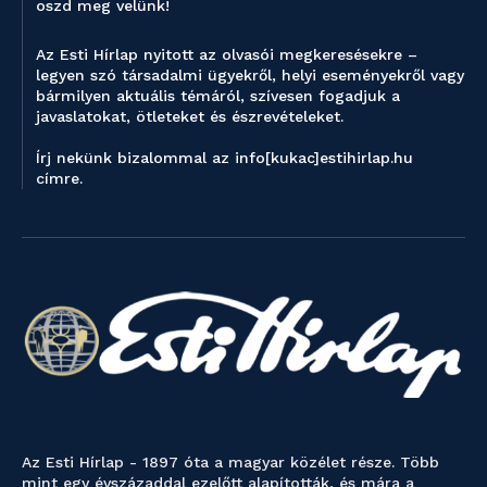
oszd meg velünk!
Az Esti Hírlap nyitott az olvasói megkeresésekre –
legyen szó társadalmi ügyekről, helyi eseményekről vagy
bármilyen aktuális témáról, szívesen fogadjuk a
javaslatokat, ötleteket és észrevételeket.
Írj nekünk bizalommal az info[kukac]estihirlap.hu
címre.
Az Esti Hírlap - 1897 óta a magyar közélet része. Több
mint egy évszázaddal ezelőtt alapították, és mára a