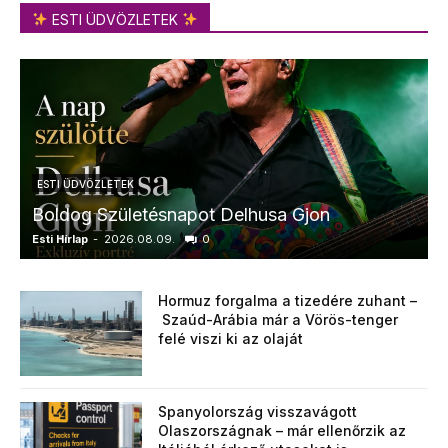
ESTI ÜDVÖZLETEK
ESTI ÜDVÖZLETEK
Boldog Születésnapot Delhusa Gjon
Esti Hírlap
-
2026.08.09.
0
E
Hormuz forgalma a tizedére zuhant –
Szaúd-Arábia már a Vörös-tenger
felé viszi ki az olaját
Spanyolország visszavágott
Olaszországnak – már ellenőrzik az