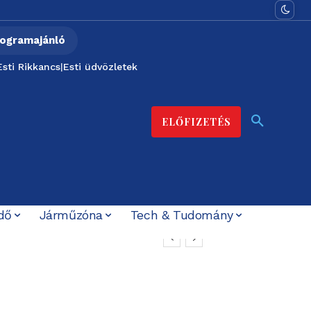
ogramajánló
Esti Rikkancs
|
Esti üdvözletek
ELŐFIZETÉS
dő
Járműzóna
Tech & Tudomány
t