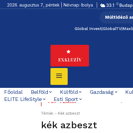
C
2026. augusztus 7., péntek | Névnap: Ibolya
33.1
Budap
Múltidéző a
Global Invest
|
GlobalTV
|
Maxl
EXKLUZÍV
Főoldal
Belföld
Külföld
Gazdaság
Ku
ELITE LifeStyle
Esti Sport
Százéves BCmot, hatvan
Tovább bővült az éjs
TOP TÉMÁK
Témák:
Kék azbeszt
kék azbeszt