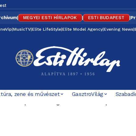
est
rchívum
|
MEGYEI ESTI HÍRLAPOK
|
ESTI BUDAPEST
|
Pr
ineVip
|
MusicTV
|
Elite LifeStyle
|
Elite Model Agency
|
Evening News
|
ALAPÍTVA 1897 • 1956
ltúra, zene és művészet
GasztroVilág
Szabadi
éves Púpos – különleges retró évvel ünnepel a MÁV
zakai buszközlekedés Budapest és az agglomeráció közöt