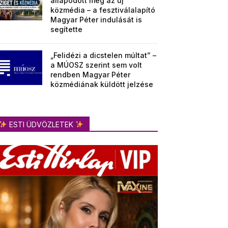
állapodott meg az új
közmédia – a fesztiválalapító
Magyar Péter indulását is
segítette
„Felidézi a dicstelen múltat” –
a MÚOSZ szerint sem volt
rendben Magyar Péter
közmédiának küldött jelzése
ESTI ÜDVÖZLETEK