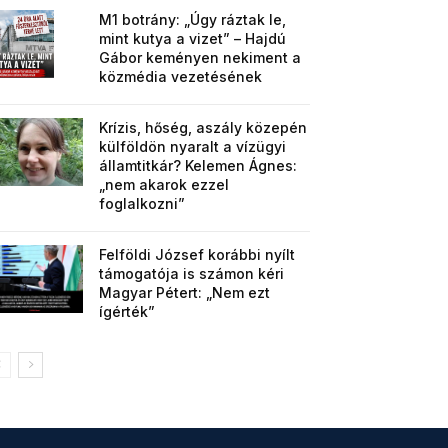
M1 botrány: „Úgy ráztak le,
mint kutya a vizet” – Hajdú
Gábor keményen nekiment a
közmédia vezetésének
Krízis, hőség, aszály közepén
külföldön nyaralt a vízügyi
államtitkár? Kelemen Ágnes:
„nem akarok ezzel
foglalkozni”
Felföldi József korábbi nyílt
támogatója is számon kéri
Magyar Pétert: „Nem ezt
ígérték”