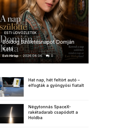
ESTI ÜDVÖZLETEK
ESTI ÜDVÖZLETE
Boldog Születésnapot Domján
Boldog Szület
Kata
Anikó
Esti Hírlap
-
2026.08.06.
0
Esti Hírlap
-
2026.0
Hat nap, hét feltört autó –
elfogták a gyöngyösi fiatalt
Négytonnás SpaceX-
rakétadarab csapódott a
Holdba