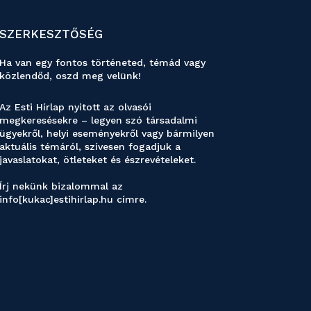
SZERKESZTŐSÉG
Ha van egy fontos történeted, témád vagy
közlendőd, oszd meg velünk!
Az Esti Hírlap nyitott az olvasói
megkeresésekre – legyen szó társadalmi
ügyekről, helyi eseményekről vagy bármilyen
aktuális témáról, szívesen fogadjuk a
javaslatokat, ötleteket és észrevételeket.
Írj nekünk bizalommal az
info[kukac]estihirlap.hu címre.