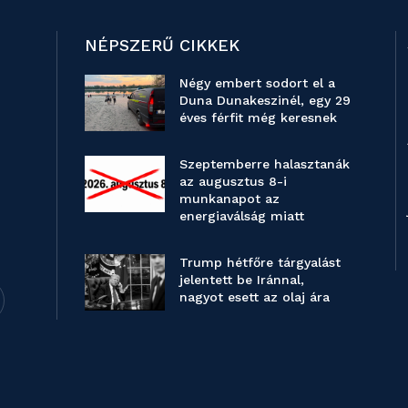
NÉPSZERŰ CIKKEK
Négy embert sodort el a
Duna Dunakeszinél, egy 29
éves férfit még keresnek
Szeptemberre halasztanák
az augusztus 8-i
munkanapot az
energiaválság miatt
Trump hétfőre tárgyalást
jelentett be Iránnal,
nagyot esett az olaj ára