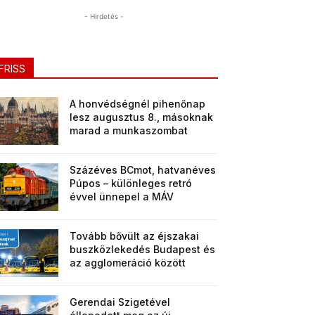
- Hirdetés -
FRISS
A honvédségnél pihenőnap
lesz augusztus 8., másoknak
marad a munkaszombat
Százéves BCmot, hatvanéves
Púpos – különleges retró
évvel ünnepel a MÁV
Tovább bővült az éjszakai
buszközlekedés Budapest és
az agglomeráció között
Gerendai Szigetével