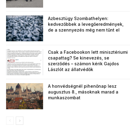
Azbesztügy Szombathelyen:
kedvezőbbek a levegőeredmények,
de a szennyezés még nem tűnt el
Csak a Facebookon lett minisztériumi
csapattag? Se kinevezés, se
szerződés – számon kérik Gajdos
Lászlót az állatvédők
A honvédségnél pihenőnap lesz
augusztus 8., másoknak marad a
munkaszombat