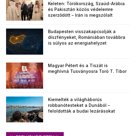
Keleten: Törökország, Szaúd-Arábia
és Pakisztán közös védelemre
szerződött – Irán is megszólalt
Budapesten visszakapcsolják a
díszfényeket, Romániában továbbra
is súlyos az energiahelyzet
Magyar Pétert és a Tiszát is
meghívná Tusványosra Toró T. Tibor
Kiemelték a világháborús
robbanótesteket a Dunából –
feloldották a budai lezárásokat