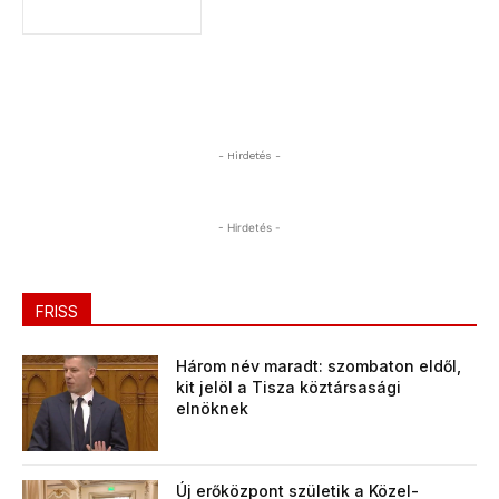
- Hirdetés -
- Hirdetés -
FRISS
Három név maradt: szombaton eldől,
kit jelöl a Tisza köztársasági
elnöknek
Új erőközpont születik a Közel-