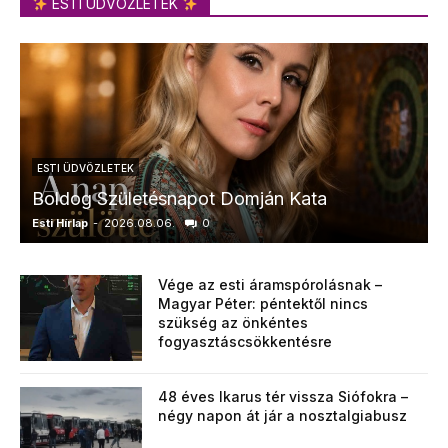
ESTI ÜDVÖZLETEK
ESTI ÜDVÖZLETEK
Boldog Születésnapot Domján Kata
Esti Hírlap
-
2026.08.06.
0
E
Vége az esti áramspórolásnak –
Magyar Péter: péntektől nincs
szükség az önkéntes
fogyasztáscsökkentésre
48 éves Ikarus tér vissza Siófokra –
négy napon át jár a nosztalgiabusz