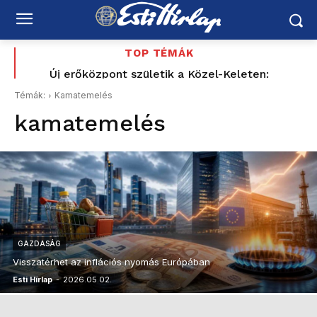
TOP TÉMÁK
Budapesten visszakapcsolják a díszfényeket,
Új erőközpont születik a Közel-Keleten:
Törökország, Szaúd-Arábia és Pakisztán közös
Romániában továbbra is súlyos az energiahelyzet
Témák:
Kamatemelés
védelemre szerződött – Irán is megszólalt
kamatemelés
GAZDASÁG
Visszatérhet az inflációs nyomás Európában
Esti Hírlap
-
2026.05.02.