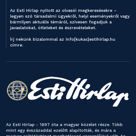
Az Esti Hírlap nyitott az olvasói megkeresésekre –
legyen szó társadalmi ügyekről, helyi eseményekről vagy
bármilyen aktuális témáról, szívesen fogadjuk a
javaslatokat, ötleteket és észrevételeket.
Írj nekünk bizalommal az info[kukac]estihirlap.hu
címre.
Az Esti Hírlap - 1897 óta a magyar közélet része. Több
mint egy évszázaddal ezelőtt alapították, és mára a