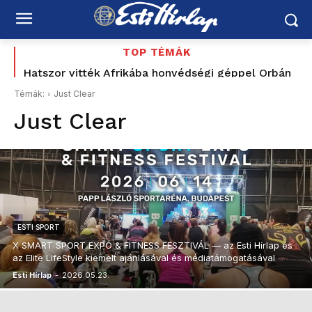
TOP TÉMÁK
Hatszor vitték Afrikába honvédségi géppel Orbán
Majka szerint életveszélyesen megfenyegették,
Gáspárt – a katonai misszió végül el sem indult
elmarad a sepsiszentgyörgyi koncertje
Témák:
Just Clear
Just Clear
ESTI SPORT
X SMART SPORT EXPÓ & FITNESS FESZTIVÁL — az Esti Hírlap és
az Elite LifeStyle kiemelt ajánlásával és médiatámogatásával
Esti Hírlap
-
2026.05.23.