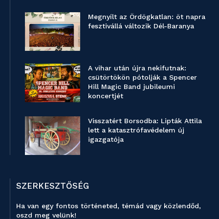
Megnyílt az Ördögkatlan: öt napra
fesztivállá változik Dél-Baranya
A vihar után újra nekifutnak:
csütörtökön pótolják a Spencer
Hill Magic Band jubileumi
koncertjét
Visszatért Borsodba: Lipták Attila
lett a katasztrófavédelem új
igazgatója
SZERKESZTŐSÉG
Ha van egy fontos történeted, témád vagy közlendőd,
oszd meg velünk!