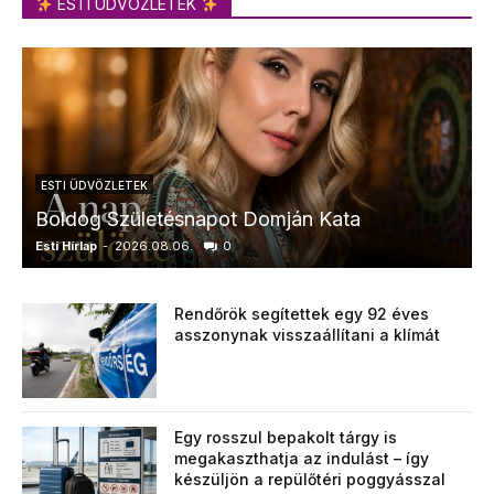
ESTI ÜDVÖZLETEK
ESTI ÜDVÖZLETEK
Boldog Születésnapot Domján Kata
Esti Hírlap
-
2026.08.06.
0
E
Rendőrök segítettek egy 92 éves
asszonynak visszaállítani a klímát
Egy rosszul bepakolt tárgy is
megakaszthatja az indulást – így
készüljön a repülőtéri poggyásszal