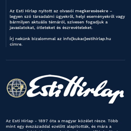
Az Esti Hírlap nyitott az olvasói megkeresésekre –
legyen szó társadalmi ügyekről, helyi eseményekről vagy
bármilyen aktuális témáról, szívesen fogadjuk a
javaslatokat, ötleteket és észrevételeket.
Írj nekünk bizalommal az info[kukac]estihirlap.hu
címre.
Az Esti Hírlap - 1897 óta a magyar közélet része. Több
mint egy évszázaddal ezelőtt alapították, és mára a