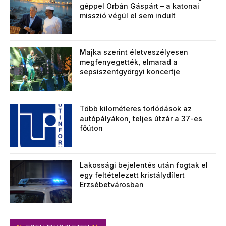
géppel Orbán Gáspárt – a katonai
misszió végül el sem indult
Majka szerint életveszélyesen
megfenyegették, elmarad a
sepsiszentgyörgyi koncertje
Több kilométeres torlódások az
autópályákon, teljes útzár a 37-es
főúton
Lakossági bejelentés után fogtak el
egy feltételezett kristálydílert
Erzsébetvárosban