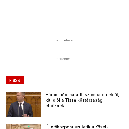
- Hirdetés -
- Hirdetés -
FRISS
Három név maradt: szombaton eldől,
kit jelöl a Tisza köztársasági
elnöknek
Új erőközpont születik a Közel-