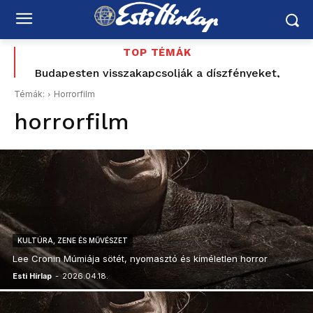
TOP TÉMÁK
Budapesten visszakapcsolják a díszfényeket,
Romániában továbbra is súlyos az energiahelyzet
Témák:
Horrorfilm
horrorfilm
KULTÚRA, ZENE ÉS MŰVÉSZET
Lee Cronin Múmiája sötét, nyomasztó és kíméletlen horror
Esti Hírlap
-
2026.04.18.