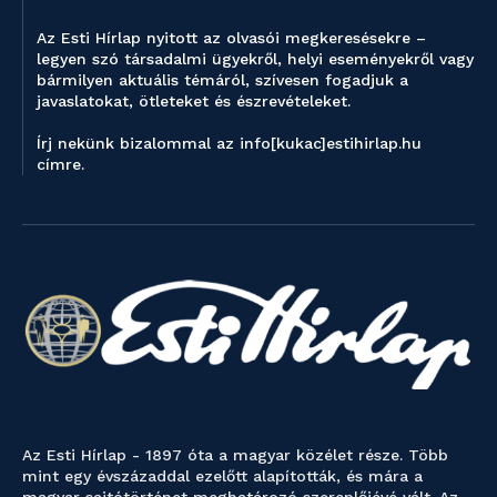
Az Esti Hírlap nyitott az olvasói megkeresésekre –
legyen szó társadalmi ügyekről, helyi eseményekről vagy
bármilyen aktuális témáról, szívesen fogadjuk a
javaslatokat, ötleteket és észrevételeket.
Írj nekünk bizalommal az info[kukac]estihirlap.hu
címre.
Az Esti Hírlap - 1897 óta a magyar közélet része. Több
mint egy évszázaddal ezelőtt alapították, és mára a