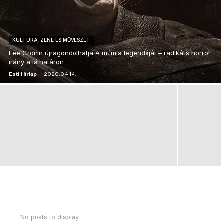
KULTÚRA, ZENE ÉS MŰVÉSZET
Lee Cronin újragondolhatja A múmia legendáját – radikális horror
irány a láthatáron
Esti Hírlap
-
2026.04.14.
No posts to display