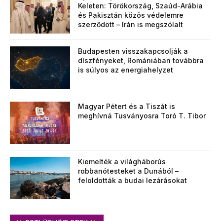
Keleten: Törökország, Szaúd-Arábia
és Pakisztán közös védelemre
szerződött – Irán is megszólalt
Budapesten visszakapcsolják a
díszfényeket, Romániában továbbra
is súlyos az energiahelyzet
Magyar Pétert és a Tiszát is
meghívná Tusványosra Toró T. Tibor
Kiemelték a világháborús
robbanótesteket a Dunából –
feloldották a budai lezárásokat