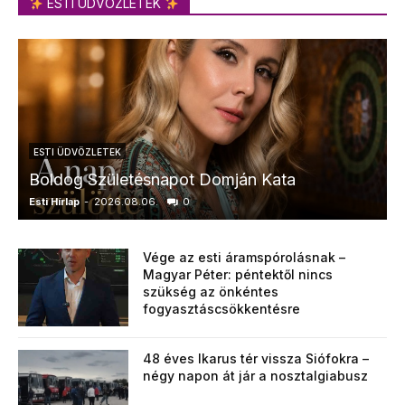
ESTI ÜDVÖZLETEK
ESTI ÜDVÖZLETEK
Boldog Születésnapot Domján Kata
Esti Hírlap
-
2026.08.06.
0
E
Vége az esti áramspórolásnak –
Magyar Péter: péntektől nincs
szükség az önkéntes
fogyasztáscsökkentésre
48 éves Ikarus tér vissza Siófokra –
négy napon át jár a nosztalgiabusz