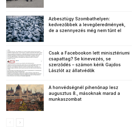
Azbesztügy Szombathelyen:
kedvezőbbek a levegőeredmények,
de a szennyezés még nem tűnt el
Csak a Facebookon lett minisztériumi
csapattag? Se kinevezés, se
szerződés – számon kérik Gajdos
Lászlót az állatvédők
A honvédségnél pihenőnap lesz
augusztus 8., másoknak marad a
munkaszombat