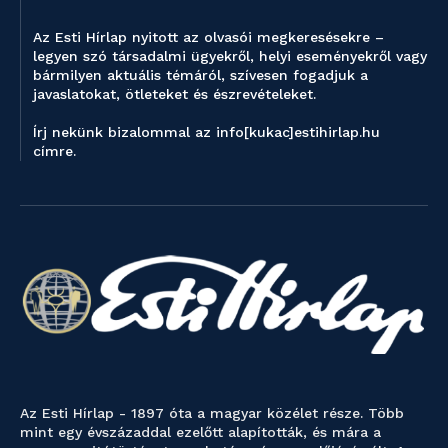
Az Esti Hírlap nyitott az olvasói megkeresésekre –
legyen szó társadalmi ügyekről, helyi eseményekről vagy
bármilyen aktuális témáról, szívesen fogadjuk a
javaslatokat, ötleteket és észrevételeket.
Írj nekünk bizalommal az info[kukac]estihirlap.hu
címre.
Az Esti Hírlap - 1897 óta a magyar közélet része. Több
mint egy évszázaddal ezelőtt alapították, és mára a