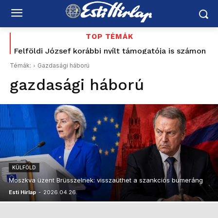
TOP TÉMÁK
Felföldi József korábbi nyílt támogatója is számon
kéri Magyar Pétert: „Nem ezt ígérték”
Témák:
Gazdasági háború
gazdasági háború
KÜLFÖLD
Moszkva üzent Brüsszelnek: visszaüthet a szankciós bumeráng
Esti Hírlap
-
2026.04.26.