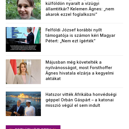
külföldön nyaralt a vízügyi
államtitkár? Kelemen Ágnes: „nem
akarok ezzel foglalkozni”
Felföldi József korábbi nyílt
támogatója is számon kéri Magyar
Pétert: „Nem ezt ígérték”
Májusban még követelték a
nyilvánosságot, most Forsthoffer
Ágnes hivatala elzárja a kegyelmi
aktákat
Hatszor vitték Afrikába honvédségi
géppel Orbán Gáspárt – a katonai
misszió végül el sem indult