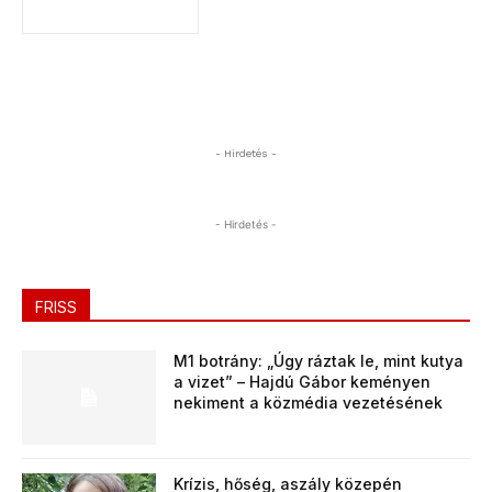
- Hirdetés -
- Hirdetés -
FRISS
M1 botrány: „Úgy ráztak le, mint kutya
a vizet” – Hajdú Gábor keményen
nekiment a közmédia vezetésének
Krízis, hőség, aszály közepén