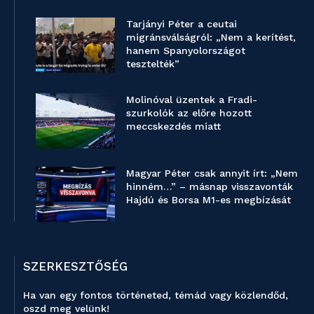
Tarjányi Péter a ceutai
migránsválságról: „Nem a kerítést,
hanem Spanyolországot
tesztelték”
Molinóval üzentek a Fradi-
szurkolók az előre hozott
meccskezdés miatt
Magyar Péter csak annyit írt: „Nem
hinném…” – másnap visszavonták
Hajdú és Borsa M1-es megbízását
SZERKESZTŐSÉG
Ha van egy fontos történeted, témád vagy közlendőd,
oszd meg velünk!