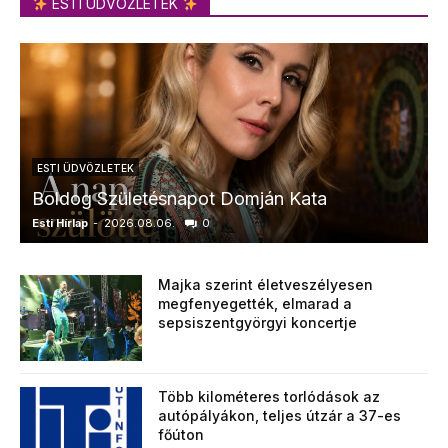
ESTI ÜDVÖZLETEK
ESTI ÜDVÖZLETEK
Boldog Születésnapot Domján Kata
Esti Hírlap
-
2026.08.06.
0
E
Majka szerint életveszélyesen
megfenyegették, elmarad a
sepsiszentgyörgyi koncertje
Több kilométeres torlódások az
autópályákon, teljes útzár a 37-es
főúton