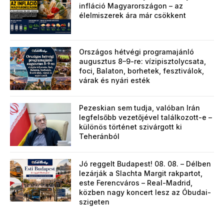
infláció Magyarországon – az
élelmiszerek ára már csökkent
Országos hétvégi programajánló
augusztus 8–9-re: vízipisztolycsata,
foci, Balaton, borhetek, fesztiválok,
várak és nyári esték
Pezeskian sem tudja, valóban Irán
legfelsőbb vezetőjével találkozott-e –
különös történet szivárgott ki
Teheránból
Jó reggelt Budapest! 08. 08. – Délben
lezárják a Slachta Margit rakpartot,
este Ferencváros – Real-Madrid,
közben nagy koncert lesz az Óbudai-
szigeten