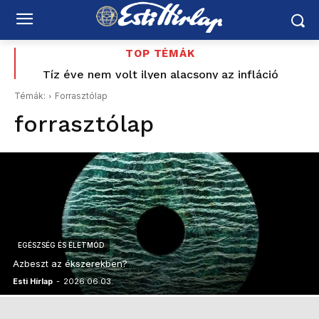
TOP TÉMÁK
Országos hétvégi programajánló augusztus 8–9-re:
Tíz éve nem volt ilyen alacsony az infláció
Magyarországon – az élelmiszerek ára már
vízipisztolycsata, foci, Balaton, borhetek,
Témák:
Forrasztólap
fesztiválok, várak és nyári esték
csökkent
forrasztólap
EGÉSZSÉG ÉS ÉLETMÓD
Azbeszt az ékszerekben?
Esti Hírlap
-
2026.06.03.