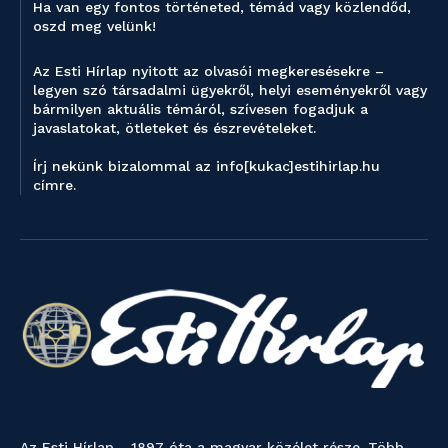
Ha van egy fontos történeted, témád vagy közlendőd,
oszd meg velünk!
Az Esti Hírlap nyitott az olvasói megkeresésekre –
legyen szó társadalmi ügyekről, helyi eseményekről vagy
bármilyen aktuális témáról, szívesen fogadjuk a
javaslatokat, ötleteket és észrevételeket.
Írj nekünk bizalommal az info[kukac]estihirlap.hu
címre.
Az Esti Hírlap - 1897 óta a magyar közélet része. Több