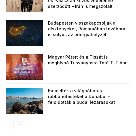
és Pakisztán közös védelemre
szerződött – Irán is megszólalt
Budapesten visszakapcsolják a
díszfényeket, Romániában továbbra
is súlyos az energiahelyzet
Magyar Pétert és a Tiszát is
meghívná Tusványosra Toró T. Tibor
Kiemelték a világháborús
robbanótesteket a Dunából –
feloldották a budai lezárásokat