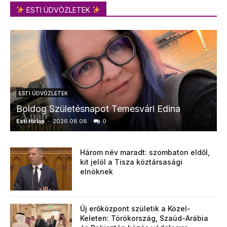
ESTI ÜDVÖZLETEK
ESTI ÜDVÖZLETEK
Boldog Születésnapot Temesvári Edina
Esti Hírlap
-
2026.08.08.
0
E
Három név maradt: szombaton eldől,
kit jelöl a Tisza köztársasági
elnöknek
Új erőközpont születik a Közel-
Keleten: Törökország, Szaúd-Arábia