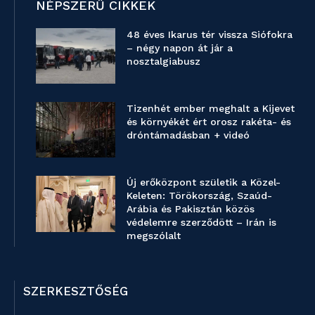
NÉPSZERŰ CIKKEK
48 éves Ikarus tér vissza Siófokra
– négy napon át jár a
nosztalgiabusz
Tizenhét ember meghalt a Kijevet
és környékét ért orosz rakéta- és
dróntámadásban + videó
Új erőközpont születik a Közel-
Keleten: Törökország, Szaúd-
Arábia és Pakisztán közös
védelemre szerződött – Irán is
megszólalt
SZERKESZTŐSÉG