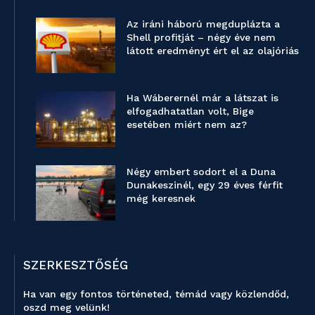
Az iráni háború megduplázta a
Shell profitját – négy éve nem
látott eredményt ért el az olajóriás
Ha Wáberernél már a látszat is
elfogadhatatlan volt, Bige
esetében miért nem az?
Négy embert sodort el a Duna
Dunakeszinél, egy 29 éves férfit
még keresnek
SZERKESZTŐSÉG
Ha van egy fontos történeted, témád vagy közlendőd,
oszd meg velünk!