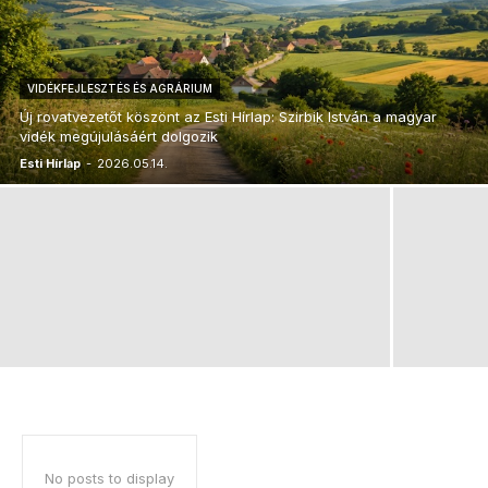
VIDÉKFEJLESZTÉS ÉS AGRÁRIUM
Új rovatvezetőt köszönt az Esti Hírlap: Szirbik István a magyar
vidék megújulásáért dolgozik
Esti Hírlap
-
2026.05.14.
No posts to display