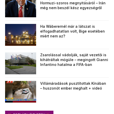
Hormuzi-szoros megnyitásáról – Irán
még nem beszél kész egyezségről
Ha Wáberernél már a látszat is
elfogadhatatlan volt, Bige esetében
miért nem az?
Zsarolással vádolják, saját vezetői is
kihátráltak mögüle – megingott Gianni
Infantino hatalma a FIFA-ban
Villámáradások pusztítottak Kínában
– huszonöt ember meghalt + videó