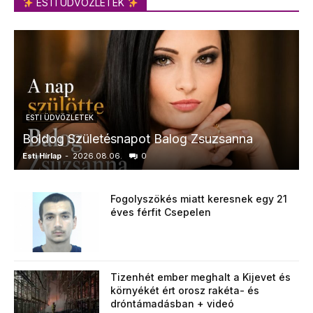
ESTI ÜDVÖZLETEK
ESTI ÜDVÖZLETEK
Boldog Születésnapot Balog Zsuzsanna
Esti Hírlap
-
2026.08.06.
0
E
Fogolyszökés miatt keresnek egy 21
éves férfit Csepelen
Tizenhét ember meghalt a Kijevet és
környékét ért orosz rakéta- és
dróntámadásban + videó