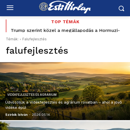
TOP TÉMÁK
Trump szerint közel a megállapodás a Hormuzi-
Boldog Születésnapot Balog Zsuzsanna
szoros megnyitásáról – Irán még nem beszél kész
Témák:
Falufejlesztés
egyezségről
falufejlesztés
VIDÉKFEJLESZTÉS ÉS AGRÁRIUM
Üdvözöljük a Vidékfejlesztés és agrárium rovatban – ahol a jövő
vidéke épül
Szirbik István
-
2026.05.14.