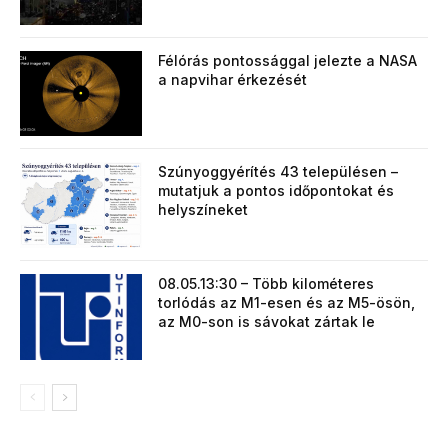
Félórás pontossággal jelezte a NASA
a napvihar érkezését
Szúnyoggyérítés 43 településen –
mutatjuk a pontos időpontokat és
helyszíneket
08.05.13:30 – Több kilométeres
torlódás az M1-esen és az M5-ösön,
az M0-son is sávokat zártak le