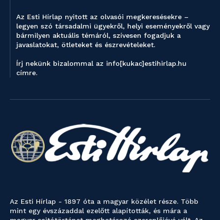
Az Esti Hírlap nyitott az olvasói megkeresésekre –
legyen szó társadalmi ügyekről, helyi eseményekről vagy
bármilyen aktuális témáról, szívesen fogadjuk a
javaslatokat, ötleteket és észrevételeket.
Írj nekünk bizalommal az info[kukac]estihirlap.hu
címre.
Az Esti Hírlap - 1897 óta a magyar közélet része. Több
mint egy évszázaddal ezelőtt alapították, és mára a